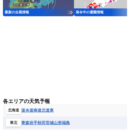
最新の台風情報
発令中の避難情報
各エリアの天気予報
道央
道南
道北
道東
北海道
青森
岩手
秋田
宮城
山形
福島
東北