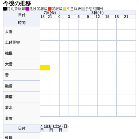
今後の推移
特別警報級
危険警報級
警報級
注意報級
予想期間外
7日
(金)
8日
(土)
日付
18
21
0
3
6
9
12
15
18
21
時間
大雨
土砂災害
強風
大雪
雷
融雪
濃霧
着氷
着雪
7
(金)
8
(土)
9
(日)
日付
日
日
日
乾燥