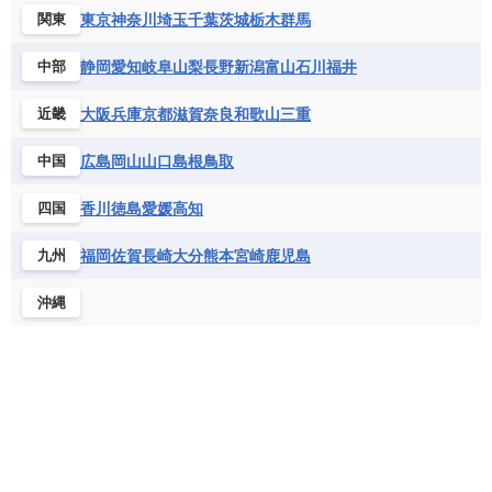
東京
神奈川
埼玉
千葉
茨城
栃木
群馬
関東
静岡
愛知
岐阜
山梨
長野
新潟
富山
石川
福井
中部
大阪
兵庫
京都
滋賀
奈良
和歌山
三重
近畿
広島
岡山
山口
島根
鳥取
中国
香川
徳島
愛媛
高知
四国
福岡
佐賀
長崎
大分
熊本
宮崎
鹿児島
九州
沖縄