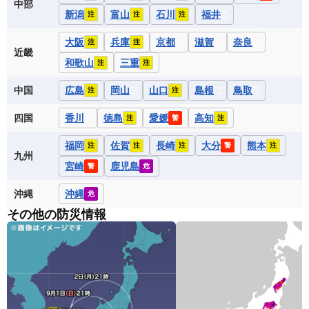
中部
新潟
富山
石川
福井
注
注
注
大阪
兵庫
京都
滋賀
奈良
注
注
近畿
和歌山
三重
注
注
中国
広島
岡山
山口
島根
鳥取
注
注
四国
香川
徳島
愛媛
高知
注
警
注
福岡
佐賀
長崎
大分
熊本
注
注
注
警
注
九州
宮崎
鹿児島
警
危
沖縄
沖縄
危
その他の防災情報