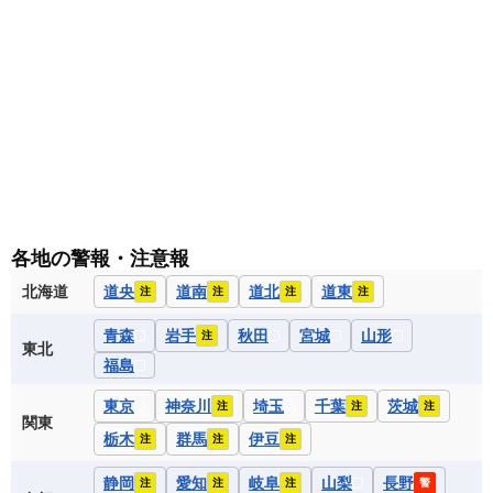
各地の警報・注意報
北海道
道央
道南
道北
道東
注
注
注
注
青森
岩手
秋田
宮城
山形
注
東北
福島
東京
神奈川
埼玉
千葉
茨城
注
注
注
関東
栃木
群馬
伊豆
注
注
注
静岡
愛知
岐阜
山梨
長野
注
注
注
警