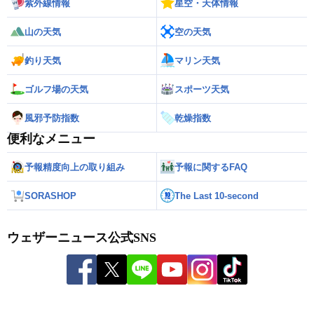
紫外線情報
星空・天体情報
山の天気
空の天気
釣り天気
マリン天気
ゴルフ場の天気
スポーツ天気
風邪予防指数
乾燥指数
便利なメニュー
予報精度向上の取り組み
予報に関するFAQ
SORASHOP
The Last 10-second
ウェザーニュース公式SNS