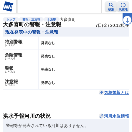
検索
現在地
雨雲レーダー
台風情報
地震情報
大多喜町
警報・注意報
2週間天気
ラ
トップ
警報・注意報
千葉県
大多喜町の警報・注意報
7日(金) 20:12現在
現在発表中の警報・注意報
特別警報
発表なし
レベル5
危険警報
発表なし
レベル4
警報
発表なし
レベル3
注意報
発表なし
レベル2
気象警報とは
洪水予報河川の状況
河川水位情報
警報等が発表されている河川はありません。