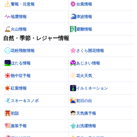
警報・注意報
台風情報
地震情報
津波情報
火山情報
避難情報
自然・季節・レジャー情報
花粉飛散情報
さくら開花情報
ほたる情報
あじさい情報
熱中症予報
花火天気
紅葉情報
イルミネーション
スキー＆スノボ
初日の出
初詣
天気痛予報
服装予報
お洗濯情報