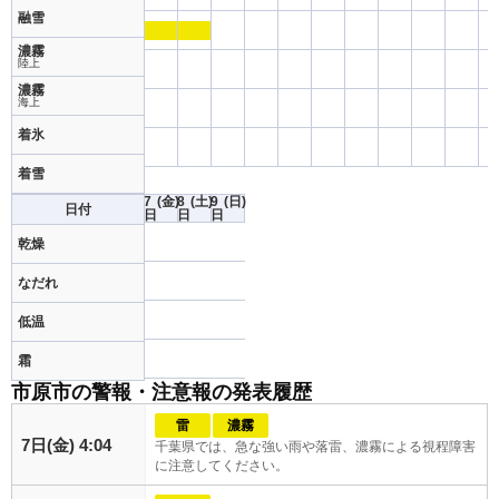
融雪
濃霧
陸上
濃霧
海上
着氷
着雪
7
(金)
8
(土)
9
(日)
日付
日
日
日
乾燥
なだれ
低温
霜
市原市の警報・注意報の発表履歴
雷
濃霧
7日(金) 4:04
千葉県では、急な強い雨や落雷、濃霧による視程障害
に注意してください。