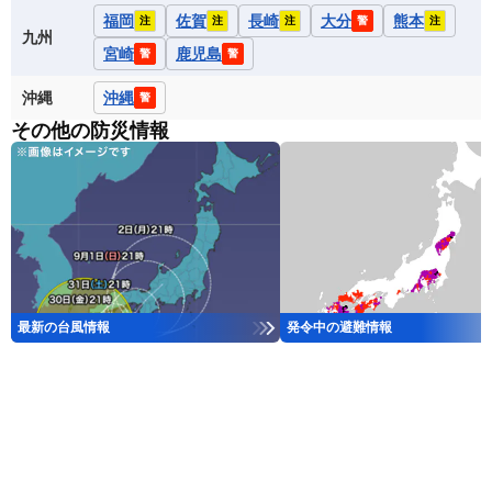
福岡
佐賀
長崎
大分
熊本
注
注
注
警
注
九州
宮崎
鹿児島
警
警
沖縄
沖縄
警
その他の防災情報
最新の台風情報
発令中の避難情報