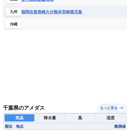
福岡
佐賀
長崎
大分
熊本
宮崎
鹿児島
九州
沖縄
千葉県のアメダス
もっと見る
気温
降水量
風
湿度
順位
地点
観測値