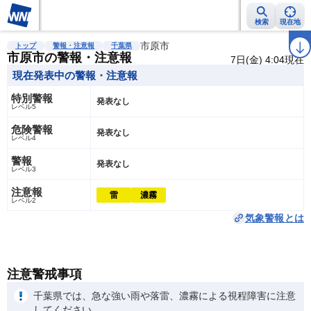
検索
現在地
雨雲レーダー
台風情報
地震情報
市原市
警報・注意報
2週間天気
ラ
トップ
警報・注意報
千葉県
市原市の警報・注意報
7日(金) 4:04現在
現在発表中の警報・注意報
特別警報
発表なし
レベル5
危険警報
発表なし
レベル4
警報
発表なし
レベル3
注意報
雷
濃霧
レベル2
気象警報とは
注意警戒事項
千葉県では、急な強い雨や落雷、濃霧による視程障害に注意
してください。