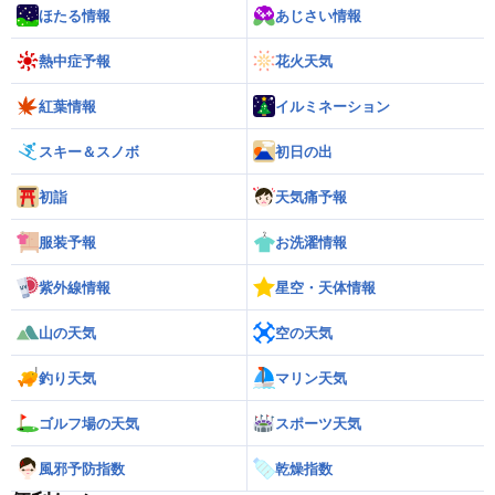
ほたる情報
あじさい情報
熱中症予報
花火天気
紅葉情報
イルミネーション
スキー＆スノボ
初日の出
初詣
天気痛予報
服装予報
お洗濯情報
紫外線情報
星空・天体情報
山の天気
空の天気
釣り天気
マリン天気
ゴルフ場の天気
スポーツ天気
風邪予防指数
乾燥指数