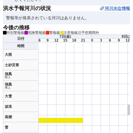
洪水予報河川の状況
河川水位情報
警報等が発表されている河川はありません。
今後の推移
特別警報級
危険警報級
警報級
注意報級
予想期間外
7日
(金)
8日
(土
日付
6
9
12
15
18
21
0
3
6
9
12
時間
大雨
土砂災害
強風
陸上
強風
海上
大雪
波浪
高潮
雷