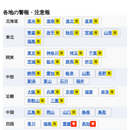
各地の警報・注意報
北海道
道央
道南
道北
道東
注
注
注
注
青森
岩手
秋田
宮城
山形
注
注
注
注
注
東北
福島
注
東京
神奈川
埼玉
千葉
注
注
注
注
関東
茨城
栃木
群馬
伊豆
注
注
注
注
静岡
愛知
岐阜
山梨
長野
注
注
注
中部
新潟
富山
石川
福井
大阪
兵庫
京都
滋賀
奈良
注
注
注
注
近畿
和歌山
三重
注
注
中国
広島
岡山
山口
島根
鳥取
注
注
四国
香川
徳島
愛媛
高知
注
警
警