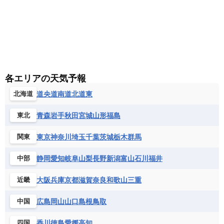
各エリアの天気予報
道央
道南
道北
道東
北海道
青森
岩手
秋田
宮城
山形
福島
東北
東京
神奈川
埼玉
千葉
茨城
栃木
群馬
関東
静岡
愛知
岐阜
山梨
長野
新潟
富山
石川
福井
中部
大阪
兵庫
京都
滋賀
奈良
和歌山
三重
近畿
広島
岡山
山口
島根
鳥取
中国
香川
徳島
愛媛
高知
四国