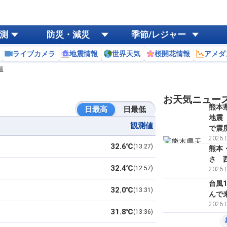
測
防災・減災
季節/レジャー
ライブカメラ
地震情報
世界天気
桜開花情報
アメダ
温
お天気ニュー
熊本
日最高
日最低
地震
観測値
で震
2026.0
32.6℃
13:27
熊本
さ 
32.4℃
12:57
2026.0
台風
32.0℃
13:31
んで
2026.0
31.8℃
13:36