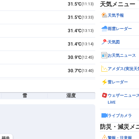
天気メニュー
31.5℃
11:13
天気予報
31.5℃
13:33
雨雲レーダー
31.4℃
13:13
天気図
31.4℃
13:14
お天気ニュース
30.9℃
12:45
アメダス(実況天
30.7℃
13:40
雷レーダー
30.0℃
13:18
雪
湿度
ウェザーニュー
29.7℃
13:33
LiVE
29.7℃
13:01
ライブカメラ
29.6℃
11:48
防災・減災メ
28.6℃
13:01
警報・注意報
福井