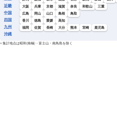
近畿
大阪
兵庫
京都
滋賀
奈良
和歌山
三重
中国
広島
岡山
山口
島根
鳥取
四国
香川
徳島
愛媛
高知
九州
福岡
佐賀
長崎
大分
熊本
宮崎
鹿児島
沖縄
※ 集計地点は昭和(南極)・富士山・南鳥島を除く