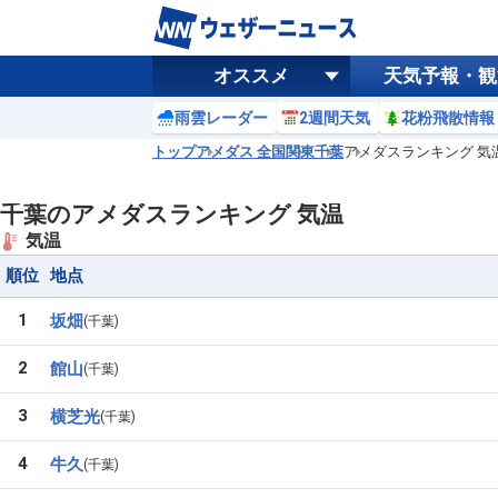
オススメ
天気予報・観
雨雲レーダー
2週間天気
花粉飛散情報
トップ
アメダス 全国
関東
千葉
アメダスランキング 気
千葉のアメダスランキング 気温
気温
順位
地点
1
坂畑
千葉
2
館山
千葉
3
横芝光
千葉
4
牛久
千葉