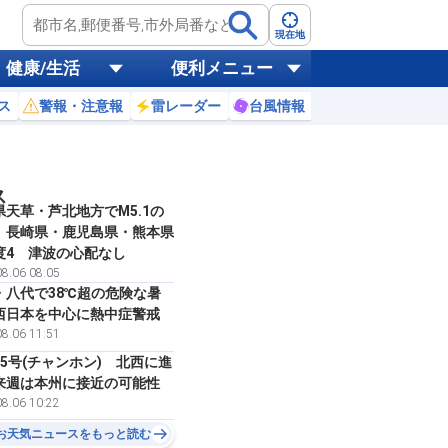
現在地
健康/生活
便利メニュー
ス
警報・注意報
雷レーダー
台風情報
お天気ニュース
ス
県天草・芦北地方でM5.1の
 長崎県・鹿児島県・熊本県
度4 津波の心配なし
8.06 08:05
・八代で38℃超の危険な暑
西日本を中心に熱中症警戒
8.06 11:51
15号(チャンホン) 北西に進
来週は本州に接近の可能性
8.06 10:22
お天気ニュースをもっと読む