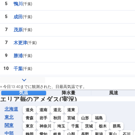
5
鴨川
千葉
5
成田
千葉
7
茂原
千葉
7
木更津
千葉
9
勝浦
千葉
10
千葉
千葉
11
我孫子
千葉
※ 今日13:40までに観測された、日最高気温です。
気温
降水量
風速
12
香取
千葉
エリア毎のアメダス(実況)
12
佐倉
千葉
北海道
道央
道南
道北
道東
東北
青森
岩手
秋田
宮城
山形
福島
14
船橋
千葉
関東
東京
神奈川
埼玉
千葉
茨城
栃木
群馬
15
中部
銚子
千葉
静岡
愛知
岐阜
山梨
長野
新潟
富山
石川