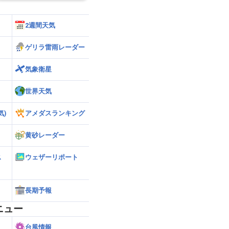
2週間天気
ゲリラ雷雨レーダー
気象衛星
世界天気
気)
アメダスランキング
黄砂レーダー
ス
ウェザーリポート
長期予報
ニュー
台風情報