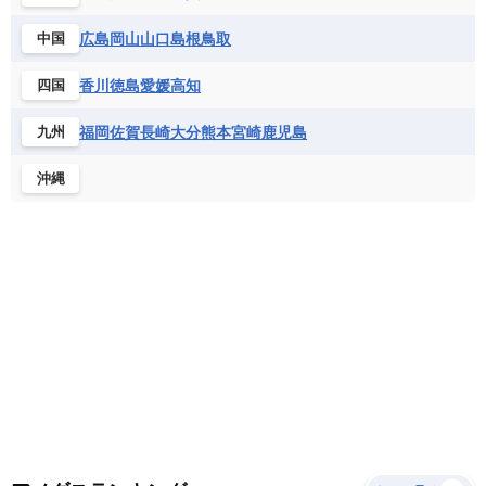
サントメ・プリンシペ民主共和国
ザンビア共和国
モナコ公国
モルドバ
モンテネグロ
ドミニカ共和国
ドミニカ国
広島
岡山
山口
島根
鳥取
中国
シエラレオネ共和国
ジブチ共和国
ラトビア
リトアニア
リヒテンシュタイン
ニカラグア共和国
ハイチ共和国
バハマ
ジンバブエ
スーダン
セネガル
ルクセンブルク
ルーマニア
ロシア
香川
徳島
愛媛
高知
四国
バルバドス
パナマ
パラグアイ
セントヘレナ諸島
セーシェル
北マケドニア
フランス領ギアナ
ブラジル
プエルトリコ
ソマリア連邦共和国
タンザニア
チャド
福岡
佐賀
長崎
大分
熊本
宮崎
鹿児島
九州
ベネズエラ
ベリーズ
ペルー
チュニジア
トーゴ
ナイジェリア連邦共和国
沖縄
ホンジュラス
ボリビア
マルティニーク
ナミビア
ニジェール
ブルキナファソ
メキシコ
ブルンジ共和国
ベナン
ボツワナ
マダガスカル
マラウイ共和国
マリ
モザンビーク
モロッコ
モーリシャス共和国
モーリタニア
リビア
リベリア共和国
ルワンダ共和国
レソト王国
中央アフリカ共和国
南アフリカ共和国
南スーダン
赤道ギニア共和国