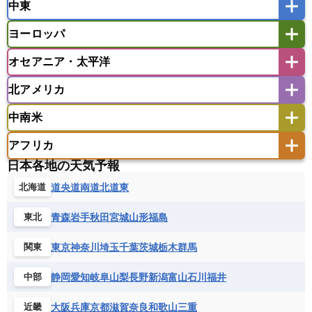
中東
タイ
フィリピン
ブルネイ
ベトナム
インド
スリランカ
ネパール
マレーシア
ミャンマー
ヨーロッパ
バングラデシュ
パキスタン
ブータン王国
アフガニスタン
アラブ首長国連邦
イエメン
ラオス人民民主共和国
東ティモール民主共和国
モルディブ
オセアニア・太平洋
イスラエル
イラク
イラン
アイスランド
アイルランド
ウズベキスタン
オマーン
カザフスタン
北アメリカ
アゼルバイジャン
アルバニア
アルメニア
アメリカ領サモア
オーストラリア
キリバス
カタール
キプロス
キルギス
イギリス
イタリア
ウクライナ
中南米
クック諸島
グアム
サイパン
クウェート
サウジアラビア
シリア
アメリカ
アラスカ
カナダ
エストニア
オランダ
オーストリア
サモア独立国
ソロモン諸島
タヒチ
タジキスタン
トルクメニスタン
トルコ
アフリカ
バーミューダ諸島
ギリシャ
クロアチア
コソボ
アメリカ領バージン諸島
アルゼンチン
ツバル
トンガ
ナウル共和国
ニウエ
バーレーン
ヨルダン
レバノン
日本各地の天気予報
サンマリノ共和国
ジブラルタル
ジョージア
アンティグア・バーブーダ
ウルグアイ
ニューカレドニア
ニュージーランド
ハワイ
アルジェリア
アンゴラ
ウガンダ
道央
道南
道北
道東
北海道
スイス
スウェーデン
スペイン
エクアドル
エルサルバドル
ガイアナ
バヌアツ
パプアニューギニア
パラオ
エジプト
エスワティニ王国
エチオピア
スロバキア
スロベニア共和国
セルビア
キューバ
グアテマラ
グアドループ
フィジー
マーシャル諸島
ミクロネシア連邦
青森
岩手
秋田
宮城
山形
福島
東北
エリトリア国
カメルーン
カーボベルデ
チェコ
デンマーク
ドイツ
ノルウェー
グレナダ
ケイマン諸島
コスタリカ
ワリス・フテュナ
ガボン
ガンビア
ガーナ共和国
ギニア
ハンガリー
バチカン市国
フィンランド
東京
神奈川
埼玉
千葉
茨城
栃木
群馬
関東
コロンビア
ジャマイカ
スリナム
ギニアビサウ共和国
ケニア
コモロ連合
フランス
ブルガリア
ベラルーシ
セントクリストファー・ネービス
静岡
愛知
岐阜
山梨
長野
新潟
富山
石川
福井
中部
コンゴ共和国
コンゴ民主共和国
ベルギー
ボスニア・ヘルツェゴビナ
セントビンセント及びグレナディーン諸島
コートジボワール
ポルトガル
ポーランド
マルタ
大阪
兵庫
京都
滋賀
奈良
和歌山
三重
近畿
セントルシア
チリ
トリニダード・トバゴ