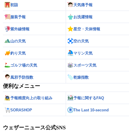
初詣
天気痛予報
服装予報
お洗濯情報
紫外線情報
星空・天体情報
山の天気
空の天気
釣り天気
マリン天気
ゴルフ場の天気
スポーツ天気
風邪予防指数
乾燥指数
便利なメニュー
予報精度向上の取り組み
予報に関するFAQ
SORASHOP
The Last 10-second
ウェザーニュース公式SNS