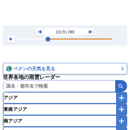
10(月) 0時
ベナンの天気を見る
世界各地の雨雲レーダー
アジア
東南アジア
韓国
中国
台湾
香港
マカオ
南アジア
モンゴル
北朝鮮
インドネシア
カンボジア
シンガポール