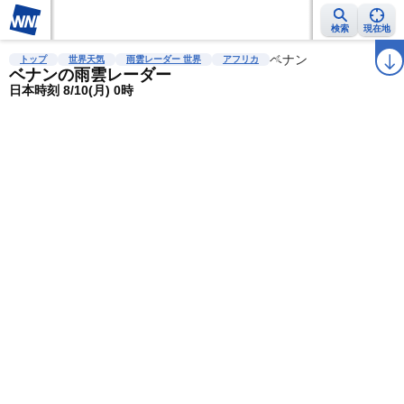
検索
現在地
雨雲レーダー
台風情報
地震情報
警報・注意報
ベナン
2週間天気
ラ
トップ
世界天気
雨雲レーダー 世界
アフリカ
ベナンの雨雲レーダー
日本時刻 8/10(月) 0時