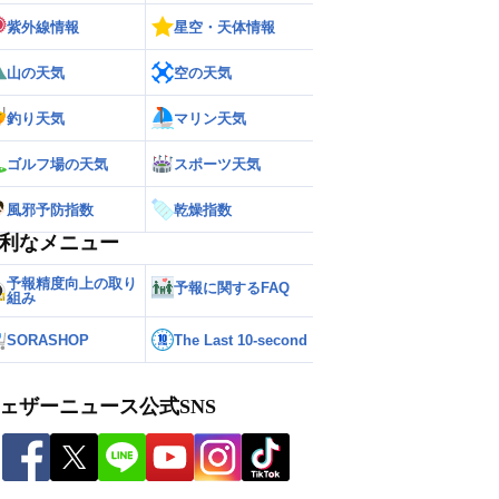
紫外線情報
星空・天体情報
山の天気
空の天気
釣り天気
マリン天気
ゴルフ場の天気
スポーツ天気
風邪予防指数
乾燥指数
利なメニュー
予報精度向上の取り
予報に関するFAQ
組み
SORASHOP
The Last 10-second
ェザーニュース公式SNS