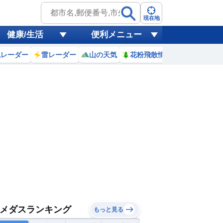
現在地
健康/生活
便利メニュー
風レーダー
雷レーダー
山の天気
花粉飛散情報
世界天気
メダスランキング
もっと見る