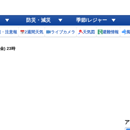
防災・減災
季節/レジャー
報・注意報
2週間天気
ライブカメラ
天気図
避難情報
金) 23時
ア