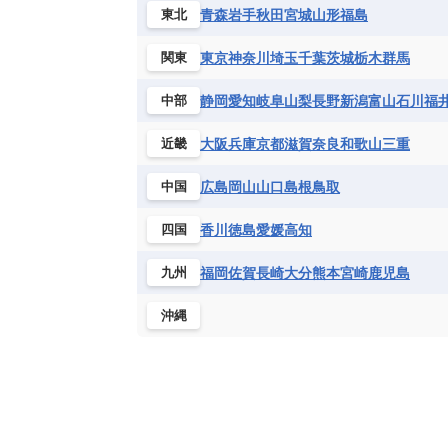
ハイチ共和国
バハマ
バルバド
青森
岩手
秋田
宮城
山形
福島
東北
シエラレオネ共和国
ジブチ共和国
ブラジル
プエルトリコ
ベネズ
セントヘレナ諸島
セーシェル
東京
神奈川
埼玉
千葉
茨城
栃木
群馬
関東
ボリビア
マルティニーク
メキ
チュニジア
トーゴ
ナイジェリ
静岡
愛知
岐阜
山梨
長野
新潟
富山
石川
福
中部
ブルキナファソ
ブルンジ共和国
マラウイ共和国
マリ
モザンビ
大阪
兵庫
京都
滋賀
奈良
和歌山
三重
近畿
モーリタニア
リビア
リベリア
広島
岡山
山口
島根
鳥取
中国
中央アフリカ共和国
南アフリカ共
香川
徳島
愛媛
高知
四国
福岡
佐賀
長崎
大分
熊本
宮崎
鹿児島
九州
沖縄