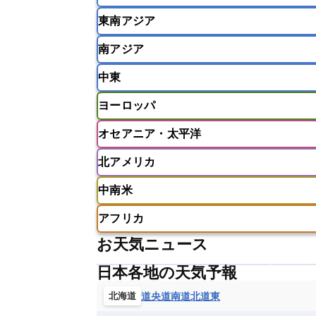
東南アジア
韓国
中国
台湾
香港
南アジア
インドネシア
カンボジア
シン
中東
ベトナム
マレーシア
ミャンマ
インド
スリランカ
ネパール
ヨーロッパ
モルディブ
アフガニスタン
アラブ首長国連邦
オセアニア・太平洋
ウズベキスタン
オマーン
カザ
アイスランド
アイルランド
ア
クウェート
サウジアラビア
シ
北アメリカ
イギリス
イタリア
ウクライナ
アメリカ領サモア
オーストラリア
バーレーン
ヨルダン
レバノン
ギリシャ
クロアチア
コソボ
中南米
サモア独立国
ソロモン諸島
タ
アメリカ
アラスカ
カナダ
スイス
スウェーデン
スペイン
ニューカレドニア
ニュージーラン
アフリカ
チェコ
デンマーク
ドイツ
アメリカ領バージン諸島
アルゼン
パラオ
フィジー
マーシャル諸
お天気ニュース
フィンランド
フランス
ブルガ
エクアドル
エルサルバドル
ガ
アルジェリア
アンゴラ
ウガン
ボスニア・ヘルツェゴビナ
ポルト
グレナダ
ケイマン諸島
コスタ
日本各地の天気予報
エリトリア国
カメルーン
カー
モルドバ
モンテネグロ
ラトビ
セントクリストファー・ネービス
ギニア
ギニアビサウ共和国
ケ
道央
道南
道北
道東
北海道
ルクセンブルク
ルーマニア
ロ
チリ
トリニダード・トバゴ
ド
コンゴ民主共和国
コートジボワー