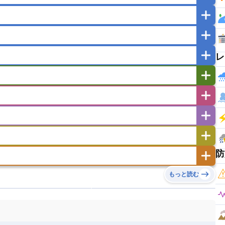
マカオ
モンゴル
北朝鮮
ガポール
タイ
フィリピン
ブルネイ
ー
ラオス人民民主共和国
東ティモール民主共和国
レ
バングラデシュ
パキスタン
ブータン王国
イエメン
イスラエル
イラク
イラン
フスタン
カタール
キプロス
キルギス
ゼルバイジャン
アルバニア
アルメニア
リア
タジキスタン
トルクメニスタン
トルコ
エストニア
オランダ
オーストリア
キリバス
クック諸島
グアム
サイパン
サンマリノ共和国
ジブラルタル
ジョージア
ヒチ
ツバル
トンガ
ナウル共和国
ニウエ
バーミューダ諸島
スロバキア
スロベニア共和国
セルビア
ド
ハワイ
バヌアツ
パプアニューギニア
防
ノルウェー
ハンガリー
バチカン市国
チン
アンティグア・バーブーダ
ウルグアイ
島
ミクロネシア連邦
ワリス・フテュナ
リア
ベラルーシ
ベルギー
もっと読む
イアナ
キューバ
グアテマラ
グアドループ
ダ
エジプト
エスワティニ王国
エチオピア
ガル
ポーランド
マルタ
モナコ公国
リカ
コロンビア
ジャマイカ
スリナム
ボベルデ
ガボン
ガンビア
ガーナ共和国
ア
リトアニア
リヒテンシュタイン
セントビンセント及びグレナディーン諸島
セントルシア
ニア
コモロ連合
コンゴ共和国
シア
北マケドニア
ミニカ共和国
ドミニカ国
ニカラグア共和国
ル
サントメ・プリンシペ民主共和国
ザンビア共和国