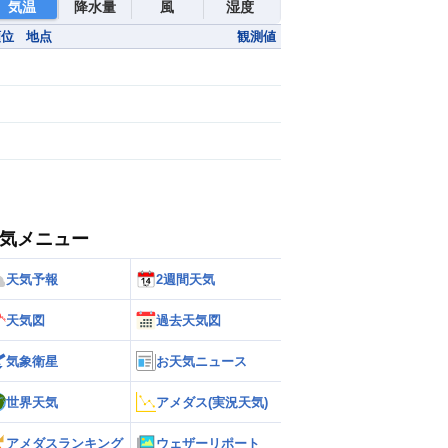
気温
降水量
風
湿度
順位
地点
観測値
気メニュー
天気予報
2週間天気
天気図
過去天気図
気象衛星
お天気ニュース
世界天気
アメダス(実況天気)
アメダスランキング
ウェザーリポート