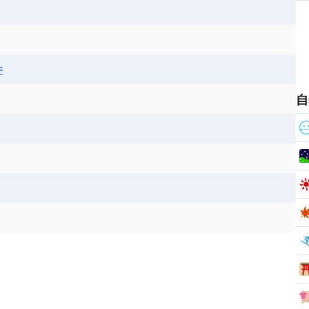
ス
パナマ
パラグアイ
フランス領ギアナ
ジンバブエ
スーダン
セネガル
エラ
ベリーズ
ペルー
ホンジュラス
ソマリア連邦共和国
タンザニア
チャド
シコ
ア連邦共和国
ナミビア
ニジェール
井
ベナン
ボツワナ
マダガスカル
ーク
モロッコ
モーリシャス共和国
自
共和国
ルワンダ共和国
レソト王国
和国
南スーダン
赤道ギニア共和国