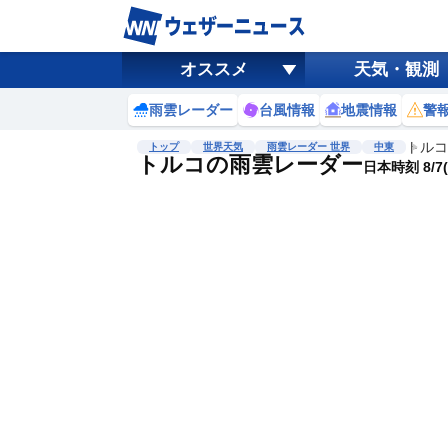
オススメ
天気・観測
雨雲レーダー
台風情報
地震情報
警
トルコ
トップ
世界天気
雨雲レーダー 世界
中東
トルコの雨雲レーダー
日本時刻 8/7(