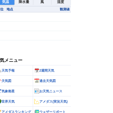
気温
降水量
風
湿度
順位
地点
観測値
気メニュー
天気予報
2週間天気
天気図
過去天気図
気象衛星
お天気ニュース
世界天気
アメダス(実況天気)
アメダスランキング
ウェザーリポート