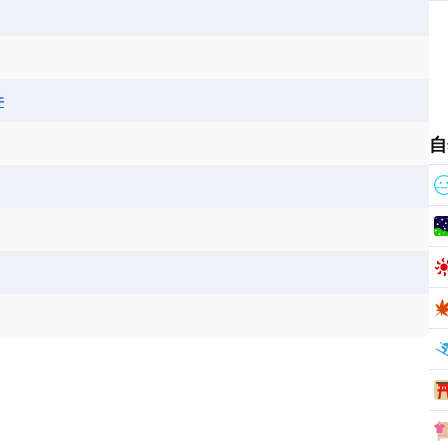
ス
パナマ
パラグアイ
フランス領ギアナ
ジンバブエ
スーダン
セネガル
エラ
ベリーズ
ペルー
ホンジュラス
ソマリア連邦共和国
タンザニア
チャド
シコ
ア連邦共和国
ナミビア
ニジェール
井
ベナン
ボツワナ
マダガスカル
ーク
モロッコ
モーリシャス共和国
自
共和国
ルワンダ共和国
レソト王国
和国
南スーダン
赤道ギニア共和国