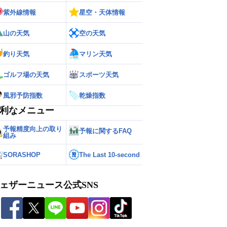
紫外線情報
星空・天体情報
山の天気
空の天気
釣り天気
マリン天気
ゴルフ場の天気
スポーツ天気
風邪予防指数
乾燥指数
利なメニュー
予報精度向上の取り
予報に関するFAQ
組み
SORASHOP
The Last 10-second
ェザーニュース公式SNS