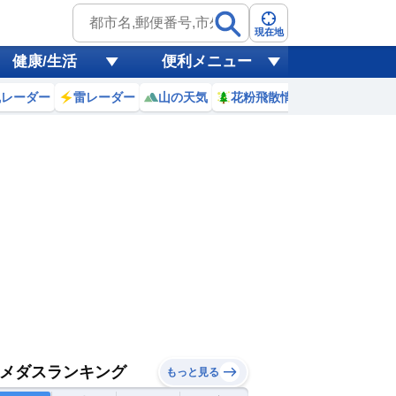
現在地
健康/生活
便利メニュー
風レーダー
雷レーダー
山の天気
花粉飛散情報
世界天気
メダスランキング
もっと見る