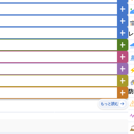
マカオ
モンゴル
北朝鮮
ガポール
タイ
フィリピン
ブルネイ
ー
ラオス人民民主共和国
東ティモール民主共和国
レ
バングラデシュ
パキスタン
ブータン王国
イエメン
イスラエル
イラク
イラン
フスタン
カタール
キプロス
キルギス
ゼルバイジャン
アルバニア
アルメニア
リア
タジキスタン
トルクメニスタン
トルコ
エストニア
オランダ
オーストリア
キリバス
クック諸島
グアム
サイパン
サンマリノ共和国
ジブラルタル
ジョージア
ヒチ
ツバル
トンガ
ナウル共和国
ニウエ
バーミューダ諸島
スロバキア
スロベニア共和国
セルビア
ド
ハワイ
バヌアツ
パプアニューギニア
防
ノルウェー
ハンガリー
バチカン市国
チン
アンティグア・バーブーダ
ウルグアイ
島
ミクロネシア連邦
ワリス・フテュナ
リア
ベラルーシ
ベルギー
もっと読む
イアナ
キューバ
グアテマラ
グアドループ
ダ
エジプト
エスワティニ王国
エチオピア
ガル
ポーランド
マルタ
モナコ公国
リカ
コロンビア
ジャマイカ
スリナム
ボベルデ
ガボン
ガンビア
ガーナ共和国
ア
リトアニア
リヒテンシュタイン
セントビンセント及びグレナディーン諸島
セントルシア
ニア
コモロ連合
コンゴ共和国
シア
北マケドニア
ミニカ共和国
ドミニカ国
ニカラグア共和国
ル
サントメ・プリンシペ民主共和国
ザンビア共和国