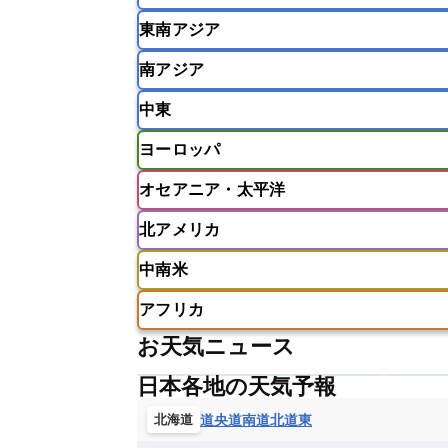
東南アジア
韓国
中国
台湾
香港
南アジア
インドネシア
カンボジア
シン
中東
ベトナム
マレーシア
ミャンマ
インド
スリランカ
ネパール
ヨーロッパ
モルディブ
アフガニスタン
アラブ首長国連邦
オセアニア・太平洋
ウズベキスタン
オマーン
カザ
アイスランド
アイルランド
ア
クウェート
サウジアラビア
シ
北アメリカ
イギリス
イタリア
ウクライナ
アメリカ領サモア
オーストラリア
バーレーン
ヨルダン
レバノン
ギリシャ
クロアチア
コソボ
中南米
サモア独立国
ソロモン諸島
タ
アメリカ
アラスカ
カナダ
スイス
スウェーデン
スペイン
ニューカレドニア
ニュージーラン
アフリカ
チェコ
デンマーク
ドイツ
アメリカ領バージン諸島
アルゼン
パラオ
フィジー
マーシャル諸
お天気ニュース
フィンランド
フランス
ブルガ
エクアドル
エルサルバドル
ガ
アルジェリア
アンゴラ
ウガン
ボスニア・ヘルツェゴビナ
ポルト
グレナダ
ケイマン諸島
コスタ
日本各地の天気予報
エリトリア国
カメルーン
カー
モルドバ
モンテネグロ
ラトビ
セントクリストファー・ネービス
ギニア
ギニアビサウ共和国
ケ
道央
道南
道北
道東
北海道
ルクセンブルク
ルーマニア
ロ
チリ
トリニダード・トバゴ
ド
コンゴ民主共和国
コートジボワー