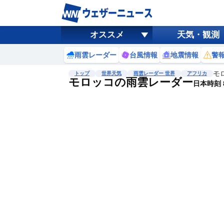
オススメ
天気・観測
雨雲レーダー
台風情報
地震情報
警
モ
トップ
世界天気
雨雲レーダー 世界
アフリカ
モロッコの雨雲レーダー
日本時刻 8