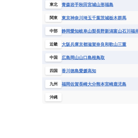
ハイチ共和国
バハマ
バルバド
青森
岩手
秋田
宮城
山形
福島
東北
シエラレオネ共和国
ジブチ共和国
ブラジル
プエルトリコ
ベネズ
セントヘレナ諸島
セーシェル
東京
神奈川
埼玉
千葉
茨城
栃木
群馬
関東
ボリビア
マルティニーク
メキ
チュニジア
トーゴ
ナイジェリ
静岡
愛知
岐阜
山梨
長野
新潟
富山
石川
福
中部
ブルキナファソ
ブルンジ共和国
マラウイ共和国
マリ
モザンビ
大阪
兵庫
京都
滋賀
奈良
和歌山
三重
近畿
モーリタニア
リビア
リベリア
広島
岡山
山口
島根
鳥取
中国
中央アフリカ共和国
南アフリカ共
香川
徳島
愛媛
高知
四国
福岡
佐賀
長崎
大分
熊本
宮崎
鹿児島
九州
沖縄