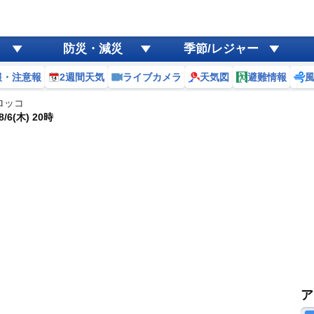
防災・減災
季節/レジャー
報・注意報
2週間天気
ライブカメラ
天気図
避難情報
ロッコ
/6(木) 20時
ア