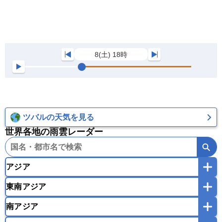
8(土) 18時
ツバルの天気を見る
世界各地の雨雲レーダー
アジア
東南アジア
韓国
中国
台湾
香港
マカオ
南アジア
モンゴル
北朝鮮
インドネシア
カンボジア
シンガポール