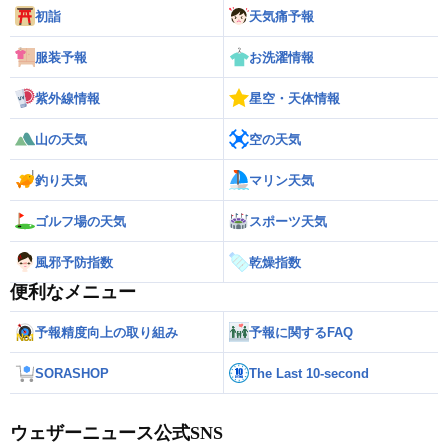
初詣
天気痛予報
服装予報
お洗濯情報
紫外線情報
星空・天体情報
山の天気
空の天気
釣り天気
マリン天気
ゴルフ場の天気
スポーツ天気
風邪予防指数
乾燥指数
便利なメニュー
予報精度向上の取り組み
予報に関するFAQ
SORASHOP
The Last 10-second
ウェザーニュース公式SNS