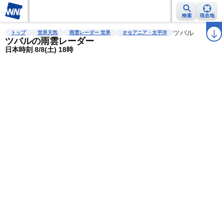
検索
現在地
雨雲レーダー
台風情報
地震情報
警報・注意報
ツバル
2週間天気
ラ
トップ
世界天気
雨雲レーダー 世界
オセアニア・太平洋
ツバルの雨雲レーダー
日本時刻 8/8(土) 18時