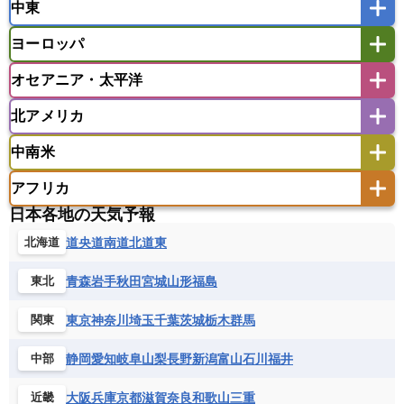
中東
タイ
フィリピン
ブルネイ
ベトナム
インド
スリランカ
ネパール
マレーシア
ミャンマー
ヨーロッパ
バングラデシュ
パキスタン
ブータン王国
アフガニスタン
アラブ首長国連邦
イエメン
ラオス人民民主共和国
東ティモール民主共和国
モルディブ
オセアニア・太平洋
イスラエル
イラク
イラン
アイスランド
アイルランド
ウズベキスタン
オマーン
カザフスタン
北アメリカ
アゼルバイジャン
アルバニア
アルメニア
アメリカ領サモア
オーストラリア
キリバス
カタール
キプロス
キルギス
イギリス
イタリア
ウクライナ
中南米
クック諸島
グアム
サイパン
クウェート
サウジアラビア
シリア
アメリカ
アラスカ
カナダ
エストニア
オランダ
オーストリア
サモア独立国
ソロモン諸島
タヒチ
タジキスタン
トルクメニスタン
トルコ
アフリカ
バーミューダ諸島
ギリシャ
クロアチア
コソボ
アメリカ領バージン諸島
アルゼンチン
ツバル
トンガ
ナウル共和国
ニウエ
バーレーン
ヨルダン
レバノン
日本各地の天気予報
サンマリノ共和国
ジブラルタル
ジョージア
アンティグア・バーブーダ
ウルグアイ
ニューカレドニア
ニュージーランド
ハワイ
アルジェリア
アンゴラ
ウガンダ
道央
道南
道北
道東
北海道
スイス
スウェーデン
スペイン
エクアドル
エルサルバドル
ガイアナ
バヌアツ
パプアニューギニア
パラオ
エジプト
エスワティニ王国
エチオピア
スロバキア
スロベニア共和国
セルビア
キューバ
グアテマラ
グアドループ
フィジー
マーシャル諸島
ミクロネシア連邦
青森
岩手
秋田
宮城
山形
福島
東北
エリトリア国
カメルーン
カーボベルデ
チェコ
デンマーク
ドイツ
ノルウェー
グレナダ
ケイマン諸島
コスタリカ
ワリス・フテュナ
ガボン
ガンビア
ガーナ共和国
ギニア
ハンガリー
バチカン市国
フィンランド
東京
神奈川
埼玉
千葉
茨城
栃木
群馬
関東
コロンビア
ジャマイカ
スリナム
ギニアビサウ共和国
ケニア
コモロ連合
フランス
ブルガリア
ベラルーシ
セントクリストファー・ネービス
静岡
愛知
岐阜
山梨
長野
新潟
富山
石川
福井
中部
コンゴ共和国
コンゴ民主共和国
ベルギー
ボスニア・ヘルツェゴビナ
セントビンセント及びグレナディーン諸島
コートジボワール
ポルトガル
ポーランド
マルタ
大阪
兵庫
京都
滋賀
奈良
和歌山
三重
近畿
セントルシア
チリ
トリニダード・トバゴ