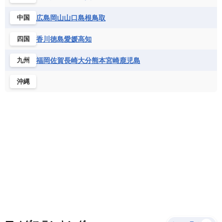
サントメ・プリンシペ民主共和国
ザンビア共和国
モナコ公国
モルドバ
モンテネグロ
ドミニカ共和国
ドミニカ国
広島
岡山
山口
島根
鳥取
中国
シエラレオネ共和国
ジブチ共和国
ラトビア
リトアニア
リヒテンシュタイン
ニカラグア共和国
ハイチ共和国
バハマ
ジンバブエ
スーダン
セネガル
ルクセンブルク
ルーマニア
ロシア
香川
徳島
愛媛
高知
四国
バルバドス
パナマ
パラグアイ
セントヘレナ諸島
セーシェル
北マケドニア
フランス領ギアナ
ブラジル
プエルトリコ
ソマリア連邦共和国
タンザニア
チャド
福岡
佐賀
長崎
大分
熊本
宮崎
鹿児島
九州
ベネズエラ
ベリーズ
ペルー
チュニジア
トーゴ
ナイジェリア連邦共和国
沖縄
ホンジュラス
ボリビア
マルティニーク
ナミビア
ニジェール
ブルキナファソ
メキシコ
ブルンジ共和国
ベナン
ボツワナ
マダガスカル
マラウイ共和国
マリ
モザンビーク
モロッコ
モーリシャス共和国
モーリタニア
リビア
リベリア共和国
ルワンダ共和国
レソト王国
中央アフリカ共和国
南アフリカ共和国
南スーダン
赤道ギニア共和国