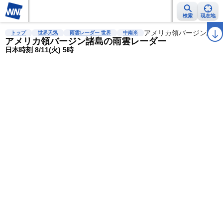
検索
現在地
雨雲レーダー
台風情報
地震情報
警報・注意報
アメリカ領バージン諸島
2週間天気
ラ
トップ
世界天気
雨雲レーダー 世界
中南米
アメリカ領バージン諸島の雨雲レーダー
日本時刻 8/11(火) 5時