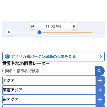
11(火) 5時
アメリカ領バージン諸島の天気を見る
世界各地の雨雲レーダー
アジア
東南アジア
韓国
中国
台湾
香港
マカオ
南アジア
モンゴル
北朝鮮
インドネシア
カンボジア
シンガポール