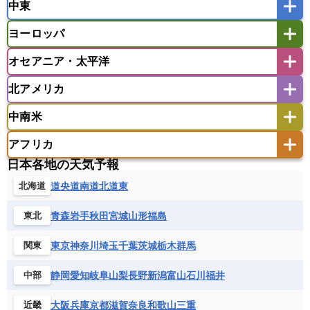
中東
タイ
フィリピン
ブルネイ
ベトナム
インド
スリランカ
ネパール
マレーシア
ミャンマー
ヨーロッパ
バングラデシュ
パキスタン
ブータン王国
アフガニスタン
アラブ首長国連邦
イエメン
ラオス人民民主共和国
東ティモール民主共和国
モルディブ
オセアニア・太平洋
イスラエル
イラク
イラン
アイスランド
アイルランド
ウズベキスタン
オマーン
カザフスタン
北アメリカ
アゼルバイジャン
アルバニア
アルメニア
アメリカ領サモア
オーストラリア
キリバス
カタール
キプロス
キルギス
イギリス
イタリア
ウクライナ
中南米
クック諸島
グアム
サイパン
クウェート
サウジアラビア
シリア
アメリカ
アラスカ
カナダ
エストニア
オランダ
オーストリア
サモア独立国
ソロモン諸島
タヒチ
タジキスタン
トルクメニスタン
トルコ
アフリカ
バーミューダ諸島
ギリシャ
クロアチア
コソボ
アメリカ領バージン諸島
アルゼンチン
ツバル
トンガ
ナウル共和国
ニウエ
バーレーン
ヨルダン
レバノン
日本各地の天気予報
サンマリノ共和国
ジブラルタル
ジョージア
アンティグア・バーブーダ
ウルグアイ
ニューカレドニア
ニュージーランド
ハワイ
アルジェリア
アンゴラ
ウガンダ
道央
道南
道北
道東
北海道
スイス
スウェーデン
スペイン
エクアドル
エルサルバドル
ガイアナ
バヌアツ
パプアニューギニア
パラオ
エジプト
エスワティニ王国
エチオピア
スロバキア
スロベニア共和国
セルビア
キューバ
グアテマラ
グアドループ
フィジー
マーシャル諸島
ミクロネシア連邦
青森
岩手
秋田
宮城
山形
福島
東北
エリトリア国
カメルーン
カーボベルデ
チェコ
デンマーク
ドイツ
ノルウェー
グレナダ
ケイマン諸島
コスタリカ
ワリス・フテュナ
ガボン
ガンビア
ガーナ共和国
ギニア
ハンガリー
バチカン市国
フィンランド
東京
神奈川
埼玉
千葉
茨城
栃木
群馬
関東
コロンビア
ジャマイカ
スリナム
ギニアビサウ共和国
ケニア
コモロ連合
フランス
ブルガリア
ベラルーシ
セントクリストファー・ネービス
静岡
愛知
岐阜
山梨
長野
新潟
富山
石川
福井
中部
コンゴ共和国
コンゴ民主共和国
ベルギー
ボスニア・ヘルツェゴビナ
セントビンセント及びグレナディーン諸島
コートジボワール
ポルトガル
ポーランド
マルタ
大阪
兵庫
京都
滋賀
奈良
和歌山
三重
近畿
セントルシア
チリ
トリニダード・トバゴ