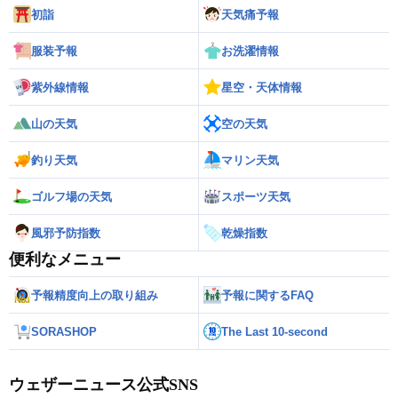
初詣
天気痛予報
服装予報
お洗濯情報
紫外線情報
星空・天体情報
山の天気
空の天気
釣り天気
マリン天気
ゴルフ場の天気
スポーツ天気
風邪予防指数
乾燥指数
便利なメニュー
予報精度向上の取り組み
予報に関するFAQ
SORASHOP
The Last 10-second
ウェザーニュース公式SNS