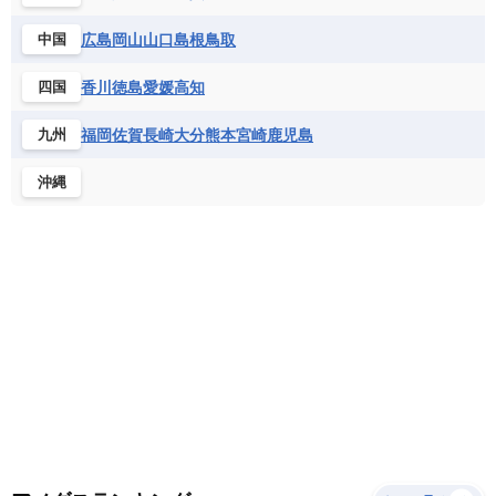
サントメ・プリンシペ民主共和国
ザンビア共和国
モナコ公国
モルドバ
モンテネグロ
ドミニカ共和国
ドミニカ国
広島
岡山
山口
島根
鳥取
中国
シエラレオネ共和国
ジブチ共和国
ラトビア
リトアニア
リヒテンシュタイン
ニカラグア共和国
ハイチ共和国
バハマ
ジンバブエ
スーダン
セネガル
ルクセンブルク
ルーマニア
ロシア
香川
徳島
愛媛
高知
四国
バルバドス
パナマ
パラグアイ
セントヘレナ諸島
セーシェル
北マケドニア
フランス領ギアナ
ブラジル
プエルトリコ
ソマリア連邦共和国
タンザニア
チャド
福岡
佐賀
長崎
大分
熊本
宮崎
鹿児島
九州
ベネズエラ
ベリーズ
ペルー
チュニジア
トーゴ
ナイジェリア連邦共和国
沖縄
ホンジュラス
ボリビア
マルティニーク
ナミビア
ニジェール
ブルキナファソ
メキシコ
ブルンジ共和国
ベナン
ボツワナ
マダガスカル
マラウイ共和国
マリ
モザンビーク
モロッコ
モーリシャス共和国
モーリタニア
リビア
リベリア共和国
ルワンダ共和国
レソト王国
中央アフリカ共和国
南アフリカ共和国
南スーダン
赤道ギニア共和国