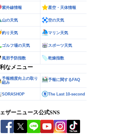
紫外線情報
星空・天体情報
山の天気
空の天気
釣り天気
マリン天気
ゴルフ場の天気
スポーツ天気
風邪予防指数
乾燥指数
利なメニュー
予報精度向上の取り
予報に関するFAQ
組み
SORASHOP
The Last 10-second
ェザーニュース公式SNS