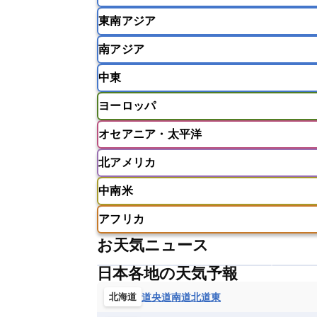
東南アジア
韓国
中国
台湾
香港
南アジア
インドネシア
カンボジア
シン
中東
ベトナム
マレーシア
ミャンマ
インド
スリランカ
ネパール
ヨーロッパ
モルディブ
アフガニスタン
アラブ首長国連邦
オセアニア・太平洋
ウズベキスタン
オマーン
カザ
アイスランド
アイルランド
ア
クウェート
サウジアラビア
シ
北アメリカ
イギリス
イタリア
ウクライナ
アメリカ領サモア
オーストラリア
バーレーン
ヨルダン
レバノン
ギリシャ
クロアチア
コソボ
中南米
サモア独立国
ソロモン諸島
タ
アメリカ
アラスカ
カナダ
スイス
スウェーデン
スペイン
ニューカレドニア
ニュージーラン
アフリカ
チェコ
デンマーク
ドイツ
アメリカ領バージン諸島
アルゼン
パラオ
フィジー
マーシャル諸
お天気ニュース
フィンランド
フランス
ブルガ
エクアドル
エルサルバドル
ガ
アルジェリア
アンゴラ
ウガン
ボスニア・ヘルツェゴビナ
ポルト
グレナダ
ケイマン諸島
コスタ
日本各地の天気予報
エリトリア国
カメルーン
カー
モルドバ
モンテネグロ
ラトビ
セントクリストファー・ネービス
ギニア
ギニアビサウ共和国
ケ
道央
道南
道北
道東
北海道
ルクセンブルク
ルーマニア
ロ
チリ
トリニダード・トバゴ
ド
コンゴ民主共和国
コートジボワー