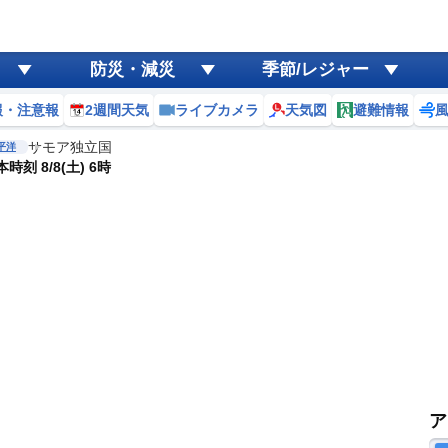
防災・減災
季節/レジャー
報・注意報
2週間天気
ライブカメラ
天気図
避難情報
サモア独立国
平洋
時刻 8/8(土) 6時
ア