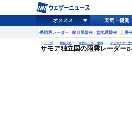
オススメ
天気・観測
雨雲レーダー
台風情報
地震情報
警
トップ
世界天気
雨雲レーダー 世界
オセアニア・太
サモア独立国の雨雲レーダー
日本