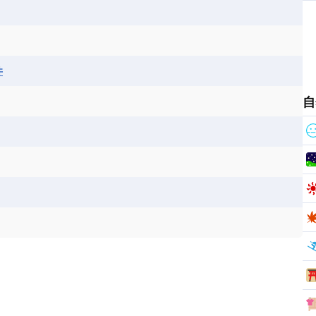
ス
パナマ
パラグアイ
フランス領ギアナ
ジンバブエ
スーダン
セネガル
エラ
ベリーズ
ペルー
ホンジュラス
ソマリア連邦共和国
タンザニア
チャド
シコ
ア連邦共和国
ナミビア
ニジェール
井
ベナン
ボツワナ
マダガスカル
ーク
モロッコ
モーリシャス共和国
自
共和国
ルワンダ共和国
レソト王国
和国
南スーダン
赤道ギニア共和国