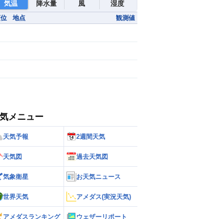
気温
降水量
風
湿度
順位
地点
観測値
気メニュー
天気予報
2週間天気
天気図
過去天気図
気象衛星
お天気ニュース
世界天気
アメダス(実況天気)
アメダスランキング
ウェザーリポート