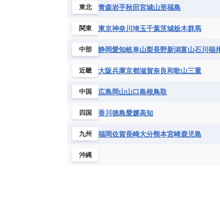
ハイチ共和国
バハマ
バルバド
青森
岩手
秋田
宮城
山形
福島
東北
シエラレオネ共和国
ジブチ共和国
ブラジル
プエルトリコ
ベネズ
セントヘレナ諸島
セーシェル
東京
神奈川
埼玉
千葉
茨城
栃木
群馬
関東
ボリビア
マルティニーク
メキ
チュニジア
トーゴ
ナイジェリ
静岡
愛知
岐阜
山梨
長野
新潟
富山
石川
福
中部
ブルキナファソ
ブルンジ共和国
マラウイ共和国
マリ
モザンビ
大阪
兵庫
京都
滋賀
奈良
和歌山
三重
近畿
モーリタニア
リビア
リベリア
広島
岡山
山口
島根
鳥取
中国
中央アフリカ共和国
南アフリカ共
香川
徳島
愛媛
高知
四国
福岡
佐賀
長崎
大分
熊本
宮崎
鹿児島
九州
沖縄