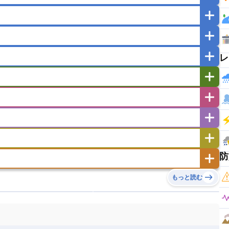
マカオ
モンゴル
北朝鮮
ガポール
タイ
フィリピン
ブルネイ
ー
ラオス人民民主共和国
東ティモール民主共和国
レ
バングラデシュ
パキスタン
ブータン王国
イエメン
イスラエル
イラク
イラン
フスタン
カタール
キプロス
キルギス
ゼルバイジャン
アルバニア
アルメニア
リア
タジキスタン
トルクメニスタン
トルコ
エストニア
オランダ
オーストリア
キリバス
クック諸島
グアム
サイパン
サンマリノ共和国
ジブラルタル
ジョージア
ヒチ
ツバル
トンガ
ナウル共和国
ニウエ
バーミューダ諸島
スロバキア
スロベニア共和国
セルビア
ド
ハワイ
バヌアツ
パプアニューギニア
防
ノルウェー
ハンガリー
バチカン市国
チン
アンティグア・バーブーダ
ウルグアイ
島
ミクロネシア連邦
ワリス・フテュナ
リア
ベラルーシ
ベルギー
もっと読む
イアナ
キューバ
グアテマラ
グアドループ
ダ
エジプト
エスワティニ王国
エチオピア
ガル
ポーランド
マルタ
モナコ公国
リカ
コロンビア
ジャマイカ
スリナム
ボベルデ
ガボン
ガンビア
ガーナ共和国
ア
リトアニア
リヒテンシュタイン
セントビンセント及びグレナディーン諸島
セントルシア
ニア
コモロ連合
コンゴ共和国
シア
北マケドニア
ミニカ共和国
ドミニカ国
ニカラグア共和国
ル
サントメ・プリンシペ民主共和国
ザンビア共和国