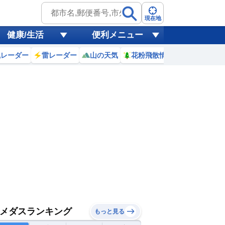
現在地
健康/生活
便利メニュー
風レーダー
雷レーダー
山の天気
花粉飛散情報
世界天気
メダスランキング
もっと見る