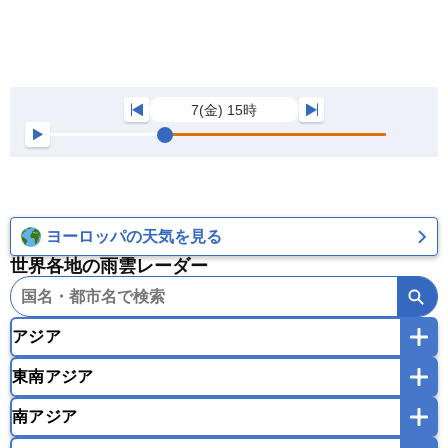
7(金) 15時
ヨーロッパの天気を見る
世界各地の雨雲レーダー
アジア
東南アジア
韓国
中国
台湾
香港
マカオ
南アジア
モンゴル
北朝鮮
インドネシア
カンボジア
シンガポール