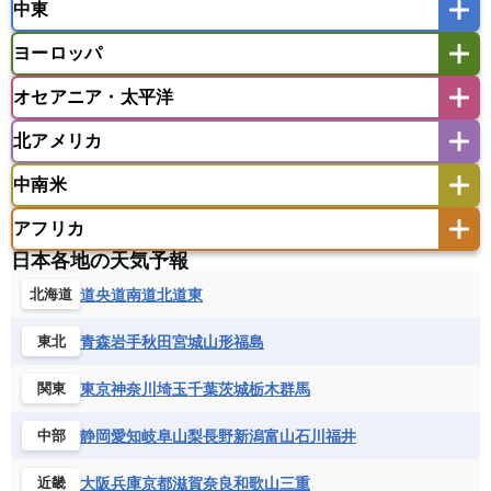
中東
タイ
フィリピン
ブルネイ
ベトナム
インド
スリランカ
ネパール
マレーシア
ミャンマー
ヨーロッパ
バングラデシュ
パキスタン
ブータン王国
アフガニスタン
アラブ首長国連邦
イエメン
ラオス人民民主共和国
東ティモール民主共和国
モルディブ
オセアニア・太平洋
イスラエル
イラク
イラン
アイスランド
アイルランド
ウズベキスタン
オマーン
カザフスタン
北アメリカ
アゼルバイジャン
アルバニア
アルメニア
アメリカ領サモア
オーストラリア
キリバス
カタール
キプロス
キルギス
イギリス
イタリア
ウクライナ
中南米
クック諸島
グアム
サイパン
クウェート
サウジアラビア
シリア
アメリカ
アラスカ
カナダ
エストニア
オランダ
オーストリア
サモア独立国
ソロモン諸島
タヒチ
タジキスタン
トルクメニスタン
トルコ
アフリカ
バーミューダ諸島
ギリシャ
クロアチア
コソボ
アメリカ領バージン諸島
アルゼンチン
ツバル
トンガ
ナウル共和国
ニウエ
バーレーン
ヨルダン
レバノン
日本各地の天気予報
サンマリノ共和国
ジブラルタル
ジョージア
アンティグア・バーブーダ
ウルグアイ
ニューカレドニア
ニュージーランド
ハワイ
アルジェリア
アンゴラ
ウガンダ
道央
道南
道北
道東
北海道
スイス
スウェーデン
スペイン
エクアドル
エルサルバドル
ガイアナ
バヌアツ
パプアニューギニア
パラオ
エジプト
エスワティニ王国
エチオピア
スロバキア
スロベニア共和国
セルビア
キューバ
グアテマラ
グアドループ
フィジー
マーシャル諸島
ミクロネシア連邦
青森
岩手
秋田
宮城
山形
福島
東北
エリトリア国
カメルーン
カーボベルデ
チェコ
デンマーク
ドイツ
ノルウェー
グレナダ
ケイマン諸島
コスタリカ
ワリス・フテュナ
ガボン
ガンビア
ガーナ共和国
ギニア
ハンガリー
バチカン市国
フィンランド
東京
神奈川
埼玉
千葉
茨城
栃木
群馬
関東
コロンビア
ジャマイカ
スリナム
ギニアビサウ共和国
ケニア
コモロ連合
フランス
ブルガリア
ベラルーシ
セントクリストファー・ネービス
静岡
愛知
岐阜
山梨
長野
新潟
富山
石川
福井
中部
コンゴ共和国
コンゴ民主共和国
ベルギー
ボスニア・ヘルツェゴビナ
セントビンセント及びグレナディーン諸島
コートジボワール
ポルトガル
ポーランド
マルタ
大阪
兵庫
京都
滋賀
奈良
和歌山
三重
近畿
セントルシア
チリ
トリニダード・トバゴ