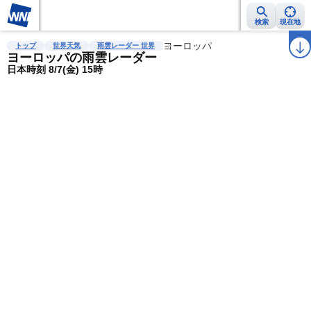
検索
現在地
雨雲レーダー
台風情報
地震情報
ヨーロッパ
警報・注意報
2週間天気
ラ
トップ
世界天気
雨雲レーダー 世界
ヨーロッパの雨雲レーダー
日本時刻 8/7(金) 15時