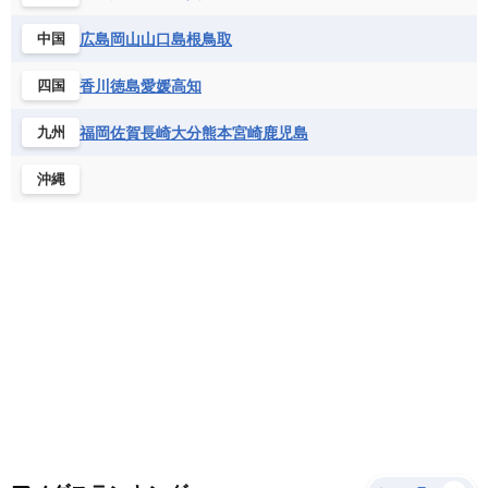
サントメ・プリンシペ民主共和国
ザンビア共和国
モナコ公国
モルドバ
モンテネグロ
ドミニカ共和国
ドミニカ国
広島
岡山
山口
島根
鳥取
中国
シエラレオネ共和国
ジブチ共和国
ラトビア
リトアニア
リヒテンシュタイン
ニカラグア共和国
ハイチ共和国
バハマ
ジンバブエ
スーダン
セネガル
ルクセンブルク
ルーマニア
ロシア
香川
徳島
愛媛
高知
四国
バルバドス
パナマ
パラグアイ
セントヘレナ諸島
セーシェル
北マケドニア
フランス領ギアナ
ブラジル
プエルトリコ
ソマリア連邦共和国
タンザニア
チャド
福岡
佐賀
長崎
大分
熊本
宮崎
鹿児島
九州
ベネズエラ
ベリーズ
ペルー
チュニジア
トーゴ
ナイジェリア連邦共和国
沖縄
ホンジュラス
ボリビア
マルティニーク
ナミビア
ニジェール
ブルキナファソ
メキシコ
ブルンジ共和国
ベナン
ボツワナ
マダガスカル
マラウイ共和国
マリ
モザンビーク
モロッコ
モーリシャス共和国
モーリタニア
リビア
リベリア共和国
ルワンダ共和国
レソト王国
中央アフリカ共和国
南アフリカ共和国
南スーダン
赤道ギニア共和国