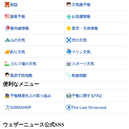
初詣
天気痛予報
服装予報
お洗濯情報
紫外線情報
星空・天体情報
山の天気
空の天気
釣り天気
マリン天気
ゴルフ場の天気
スポーツ天気
風邪予防指数
乾燥指数
便利なメニュー
予報精度向上の取り組み
予報に関するFAQ
SORASHOP
The Last 10-second
ウェザーニュース公式SNS