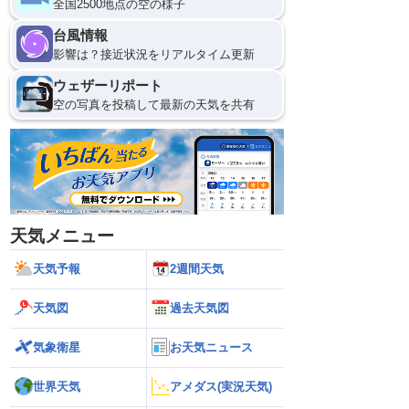
全国2500地点の空の様子
台風情報
影響は？接近状況をリアルタイム更新
ウェザーリポート
空の写真を投稿して最新の天気を共有
天気メニュー
天気予報
2週間天気
天気図
過去天気図
気象衛星
お天気ニュース
世界天気
アメダス(実況天気)