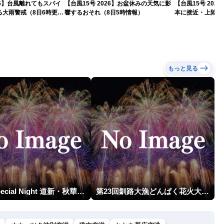
026】台風離れてもスパイ
【台風15号 2026】お盆休みの天気に影
【台風15号 20
る大雨警戒（8日6時更
響するおそれ（8日5時情報）
本に接近・上陸す
情報）
もっと見る
HBA Special Night 道新・秋華火（はなび）
第23回釧路大漁どんぱく花火大会 ～道新・光と音のファンタジー～