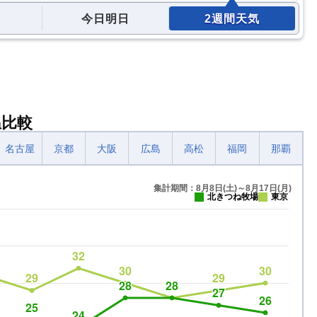
今日明日
2週間天気
温比較
名古屋
京都
大阪
広島
高松
福岡
那覇
集計期間：8月8日(土)～8月17日(月)
北きつね牧場
東京