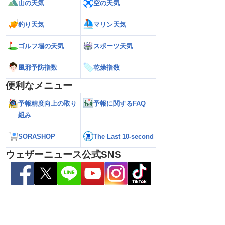
山の天気
空の天気
26】今後の進路は？北日
【台風13号 2026】雨風の影響はいつま
【お盆休みの天気2
る可能性も（7日22時
で続く？／ウェザーニュース気象予報士
注意 後半は急な雷
解説（7日22時情報）
釣り天気
マリン天気
ゴルフ場の天気
スポーツ天気
風邪予防指数
乾燥指数
便利なメニュー
予報精度向上の取り
予報に関するFAQ
組み
SORASHOP
The Last 10-second
ウェザーニュース公式SNS