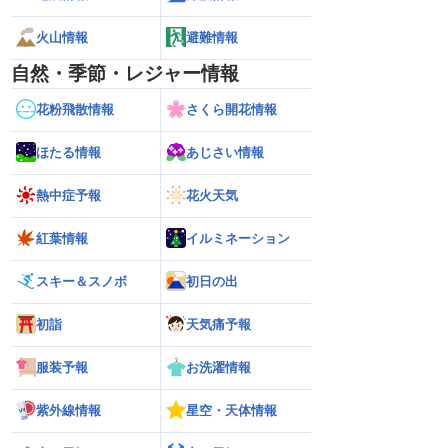
火山情報
避難情報
自然・季節・レジャー情報
花粉飛散情報
さくら開花情報
ほたる情報
あじさい情報
熱中症予報
花火天気
紅葉情報
イルミネーション
スキー＆スノボ
初日の出
初詣
天気痛予報
服装予報
お洗濯情報
紫外線情報
星空・天体情報