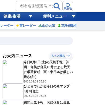
現在地
健康/生活
便利メニュー
風レーダー
雷レーダー
山の天気
花粉飛散情報
世界天気
お天気ニュース
もっと読む
19
20
21
22
今日8月8日(土)の天気予報 沖
(水)
(木)
(金)
(土)
予報の
縄・奄美は台風13号による荒天
E
E
E
E
信頼度
高
に厳重警戒 西・東日本は厳しい
A
暑さ続く
B
2026.08.08 05:30
C
6
27
27
28
D
ひと目でわかる今日の傘マップ
℃
℃
℃
℃
E
8月8日(土)
5
16
17
17
低
℃
℃
℃
℃
2026.08.08 06:15
？
0
40
40
40
%
%
%
%
週間天気予報 お盆休みは台風