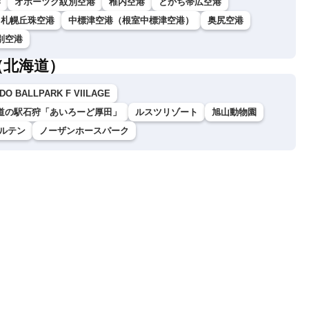
港
オホーツク紋別空港
稚内空港
とかち帯広空港
札幌丘珠空港
中標津空港（根室中標津空港）
奥尻空港
別空港
（北海道）
DO BALLPARK F VIILAGE
道の駅石狩「あいろーど厚田」
ルスツリゾート
旭山動物園
ルテン
ノーザンホースパーク