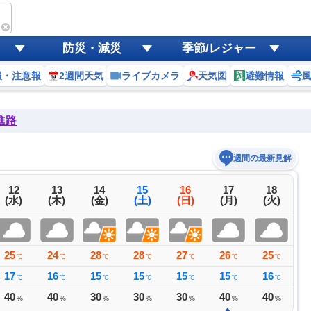
防災・減災
季節/レジャー
報・注意報
2週間天気
ライブカメラ
天気図
避難情報
進路
週間の最新見解
12
13
14
15
16
17
18
(水)
(木)
(金)
(土)
(日)
(月)
(火)
25
24
28
28
27
26
25
2
℃
℃
℃
℃
℃
℃
℃
17
16
15
15
15
15
16
1
℃
℃
℃
℃
℃
℃
℃
40
40
30
30
30
40
40
4
%
%
%
%
%
%
%