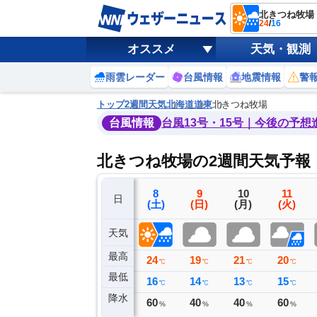
北きつね牧場
24
/
16
オススメ
天気・観測
雨雲レーダー
台風情報
地震情報
警
トップ
2週間天気
北海道
道東
北きつね牧場
台風情報
台風13号・15号｜今後の予想
北きつね牧場の2週間天気予報
5
6
7
8
9
10
11
日
(水)
(木)
(金)
(土)
(日)
(月)
(火)
天気
最高
30
33
34
24
19
21
20
℃
℃
℃
℃
℃
℃
℃
最低
13
15
18
16
14
13
15
℃
℃
℃
℃
℃
℃
℃
降水
0
0
0
60
40
40
60
ミリ
ミリ
ミリ
%
%
%
%