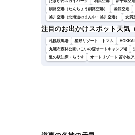
たきかわスカイパーク
利尻空港
新千歳空
釧路空港（たんちょう釧路空港）
函館空港
旭川空港（北海道のまん中・旭川空港）
女満
注目のお出かけスポット天気
札幌競馬場
星野リゾート トマム
HOKKAI
丸瀬布森林公園いこいの森オートキャンプ場
道の駅知床・らうす
オートリゾート 苫小牧ア