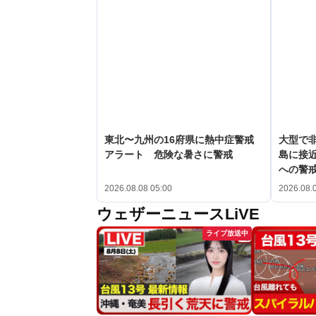
東北〜九州の16府県に熱中症警戒
大型で非
アラート 危険な暑さに警戒
島に接
への警
2026.08.08 05:00
2026.08.
ウェザーニュースLiVE
ライブ放送中