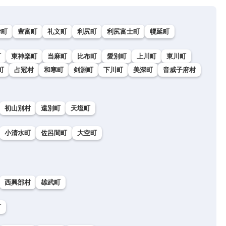
幸町
豊富町
礼文町
利尻町
利尻富士町
幌延町
町
東神楽町
当麻町
比布町
愛別町
上川町
東川町
町
占冠村
和寒町
剣淵町
下川町
美深町
音威子府村
初山別村
遠別町
天塩町
小清水町
佐呂間町
大空町
西興部村
雄武町
町