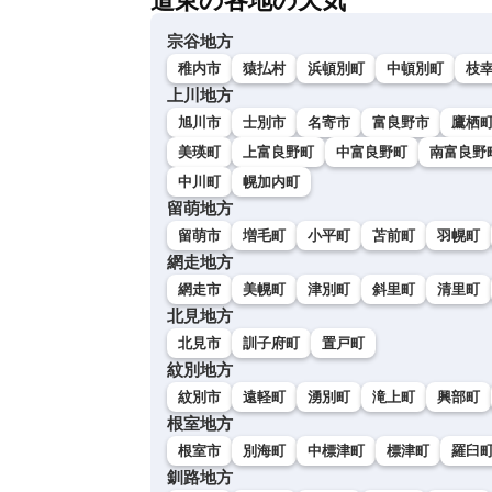
道東の各地の天気
宗谷地方
稚内市
猿払村
浜頓別町
中頓別町
枝
上川地方
旭川市
士別市
名寄市
富良野市
鷹栖
美瑛町
上富良野町
中富良野町
南富良野
中川町
幌加内町
留萌地方
留萌市
増毛町
小平町
苫前町
羽幌町
網走地方
網走市
美幌町
津別町
斜里町
清里町
北見地方
北見市
訓子府町
置戸町
紋別地方
紋別市
遠軽町
湧別町
滝上町
興部町
根室地方
根室市
別海町
中標津町
標津町
羅臼
釧路地方