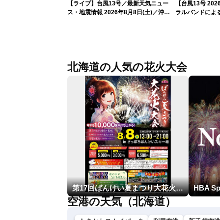
【ライブ】台風13号／最新天気ニュー
【台風13号 2
ス・地震情報 2026年8月8日(土)／沖
ラルバンドによ
縄・奄美は大荒れの天気が続く／令和8
新）
年熊本地震情報 ／〈ウェザーニュース
LiVEモーニング・松本真央／山口剛央〉
北海道の人気の花火大会
第17回ばんけい夏まつり大花火大会
空港の天気（北海道）