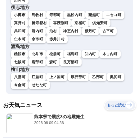
後志地方
小樽市
島牧村
寿都町
黒松内町
蘭越町
ニセコ町
真狩村
留寿都村
喜茂別町
京極町
倶知安町
共和町
岩内町
泊村
神恵内村
積丹町
古平町
仁木町
余市町
赤井川村
渡島地方
函館市
北斗市
松前町
福島町
知内町
木古内町
七飯町
鹿部町
森町
長万部町
檜山地方
八雲町
江差町
上ノ国町
厚沢部町
乙部町
奥尻町
今金町
せたな町
お天気ニュース
もっと読む
熊本県で震度3の地震発生
2026.08.09 04:36