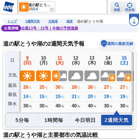
道の駅とうや湖
26
/
14
検索
現在地
雨雲レーダー
台風情報
地震情報
警報・注意報
2週間天気
ラ
道の駅とうや湖
トップ
2週間天気
北海道
道南
台風情報
台風13号・15号｜今後の予想進路
道の駅とうや湖の2週間天気予報
週間の最新見解
8
9
10
11
12
13
14
15
日
(土)
(日)
(月)
(火)
(水)
(木)
(金)
(土)
(
天気
最高
25
26
25
30
28
26
27
27
2
℃
℃
℃
℃
℃
℃
℃
℃
最低
15
14
15
15
21
20
19
19
1
℃
℃
℃
℃
℃
℃
℃
℃
降水
0
30
30
40
40
40
30
30
3
ミリ
%
%
%
%
%
%
%
5分毎
1時間毎
今日明日
2週間天気
道の駅とうや湖と主要都市の気温比較