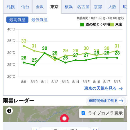
札幌
仙台
金沢
東京
横浜
名古屋
京都
大阪
広
集計期間：8月9日(日)～8月18日(火)
最高気温
最低気温
道の駅とうや湖
東京
東京の天気を見る
雨雲レーダー
60時間先まで見る