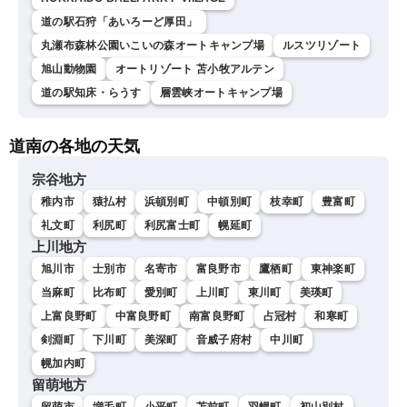
道の駅石狩「あいろーど厚田」
丸瀬布森林公園いこいの森オートキャンプ場
ルスツリゾート
旭山動物園
オートリゾート 苫小牧アルテン
道の駅知床・らうす
層雲峡オートキャンプ場
道南の各地の天気
宗谷地方
稚内市
猿払村
浜頓別町
中頓別町
枝幸町
豊富町
礼文町
利尻町
利尻富士町
幌延町
上川地方
旭川市
士別市
名寄市
富良野市
鷹栖町
東神楽町
当麻町
比布町
愛別町
上川町
東川町
美瑛町
上富良野町
中富良野町
南富良野町
占冠村
和寒町
剣淵町
下川町
美深町
音威子府村
中川町
幌加内町
留萌地方
留萌市
増毛町
小平町
苫前町
羽幌町
初山別村