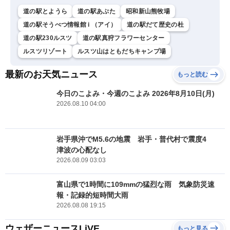
道の駅とようら
道の駅あぷた
昭和新山熊牧場
道の駅そうべつ情報館 i （アイ）
道の駅だて歴史の杜
道の駅230ルスツ
道の駅真狩フラワーセンター
ルスツリゾート
ルスツ山はともだちキャンプ場
最新のお天気ニュース
もっと読む
今日のこよみ・今週のこよみ 2026年8月10日(月)
2026.08.10 04:00
岩手県沖でM5.6の地震 岩手・普代村で震度4
津波の心配なし
2026.08.09 03:03
富山県で1時間に109mmの猛烈な雨 気象防災速
報・記録的短時間大雨
2026.08.08 19:15
ウェザーニュースLiVE
もっと見る