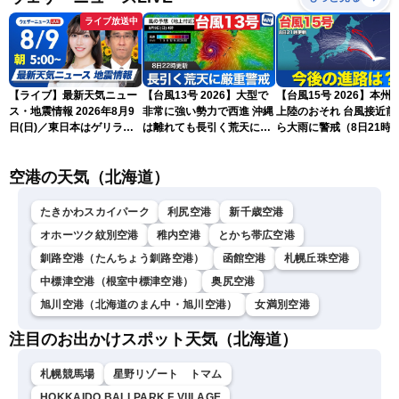
ライブ放送中
【ライブ】最新天気ニュー
【台風13号 2026】大型で
【台風15号 2026】本州
ス・地震情報 2026年8月9
非常に強い勢力で西進 沖縄
上陸のおそれ 台風接近前
日(日)／東日本はゲリラ雷
は離れても長引く荒天に厳
ら大雨に警戒（8日21時
雨に注意 沖縄は引き続き
重警戒(8日22時更新)
新）
暴風雨に警戒〈ウェザーニ
空港の天気（北海道）
ュースLiVEモーニング・魚
住茉由／山口剛央〉
たきかわスカイパーク
利尻空港
新千歳空港
オホーツク紋別空港
稚内空港
とかち帯広空港
釧路空港（たんちょう釧路空港）
函館空港
札幌丘珠空港
中標津空港（根室中標津空港）
奥尻空港
旭川空港（北海道のまん中・旭川空港）
女満別空港
注目のお出かけスポット天気（北海道）
札幌競馬場
星野リゾート トマム
HOKKAIDO BALLPARK F VIILAGE