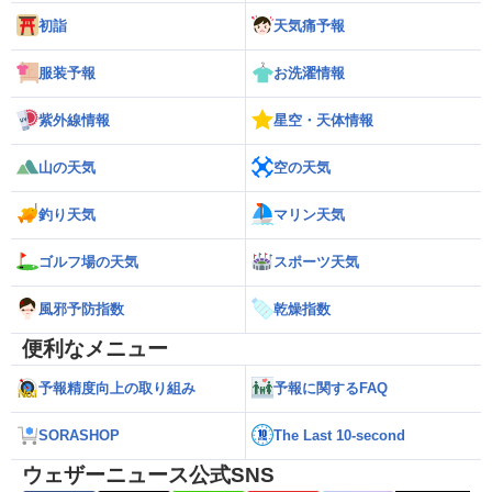
初詣
天気痛予報
服装予報
お洗濯情報
紫外線情報
星空・天体情報
山の天気
空の天気
釣り天気
マリン天気
ゴルフ場の天気
スポーツ天気
風邪予防指数
乾燥指数
便利なメニュー
予報精度向上の取り組み
予報に関するFAQ
SORASHOP
The Last 10-second
ウェザーニュース公式SNS