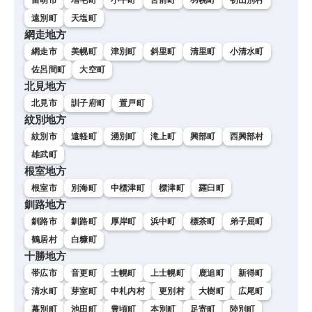
遠別町
天塩町
網走地方
網走市
美幌町
津別町
斜里町
清里町
小清水町
佐呂間町
大空町
北見地方
北見市
訓子府町
置戸町
紋別地方
紋別市
遠軽町
湧別町
滝上町
興部町
西興部村
雄武町
根室地方
根室市
別海町
中標津町
標津町
羅臼町
釧路地方
釧路市
釧路町
厚岸町
浜中町
標茶町
弟子屈町
鶴居村
白糠町
十勝地方
帯広市
音更町
士幌町
上士幌町
鹿追町
新得町
清水町
芽室町
中札内村
更別村
大樹町
広尾町
幕別町
池田町
豊頃町
本別町
足寄町
陸別町