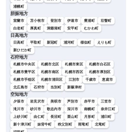
浦幌町
胆振地方
室蘭市
苫小牧市
登別市
伊達市
豊浦町
壮瞥町
白老町
厚真町
洞爺湖町
安平町
むかわ町
日高地方
日高町
平取町
新冠町
浦河町
様似町
えりも町
新ひだか町
石狩地方
札幌市中央区
札幌市北区
札幌市東区
札幌市白石区
札幌市豊平区
札幌市南区
札幌市西区
札幌市厚別区
札幌市手稲区
札幌市清田区
江別市
千歳市
恵庭市
北広島市
石狩市
当別町
新篠津村
空知地方
夕張市
岩見沢市
美唄市
芦別市
赤平市
三笠市
滝川市
砂川市
歌志内市
深川市
南幌町
奈井江町
上砂川町
由仁町
長沼町
栗山町
月形町
浦臼町
新十津川町
妹背牛町
秩父別町
雨竜町
北竜町
沼田町