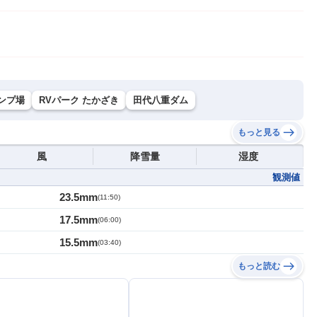
ンプ場
RVパーク たかざき
田代八重ダム
もっと見る
風
降雪量
湿度
観測値
23.5mm
(
11:50
)
17.5mm
(
06:00
)
15.5mm
(
03:40
)
もっと読む