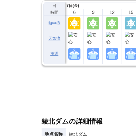
日
7日(金)
6
9
12
15
時間
熱中症
天気痛
洗濯
綾北ダムの詳細情報
地点名称
綾北ダム