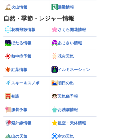
火山情報
避難情報
自然・季節・レジャー情報
花粉飛散情報
さくら開花情報
ほたる情報
あじさい情報
熱中症予報
花火天気
紅葉情報
イルミネーション
スキー＆スノボ
初日の出
初詣
天気痛予報
服装予報
お洗濯情報
紫外線情報
星空・天体情報
6】台風13号による熊本
【雨情報】西〜東日本太平洋側は台風の
【台風15号 202
7日9時更新）
影響で強雨 九州では大雨のおそれ
接近のおそれ（7日
山の天気
空の天気