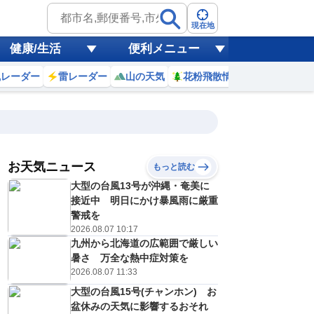
現在地
健康/生活
便利メニュー
風レーダー
雷レーダー
山の天気
花粉飛散情報
世界天気
お天気ニュース
もっと読む
大型の台風13号が沖縄・奄美に
3
4
5
6
7
8
9
10
接近中 明日にかけ暴風雨に厳重
警戒を
2026.08.07 10:17
九州から北海道の広範囲で厳しい
2
2
1
1
1
1
1
1
ミリ
ミリ
ミリ
ミリ
ミリ
ミリ
ミリ
ミリ
ミリ
暑さ 万全な熱中症対策を
24
24
24
24
23
24
24
25
℃
℃
℃
℃
℃
℃
℃
℃
℃
2026.08.07 11:33
大型の台風15号(チャンホン) お
4
4
4
4
4
4
4
4
/s
m/s
m/s
m/s
m/s
m/s
m/s
m/s
m/s
盆休みの天気に影響するおそれ