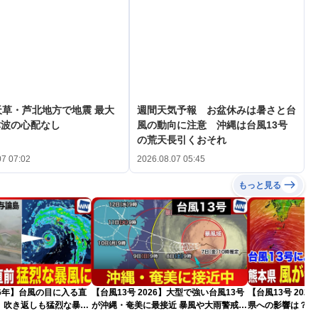
天草・芦北地方で地震 最大
週間天気予報 お盆休みは暑さと台
津波の心配なし
風の動向に注意 沖縄は台風13号
の荒天長引くおそれ
07 07:02
2026.08.07 05:45
もっと見る
026年】台風の目に入る直
【台風13号 2026】大型で強い台風13号
【台風13号 202
 吹き返しも猛烈な暴風
が沖縄・奄美に最接近 暴風や大雨警戒
県への影響は？（
（7日10時現在）