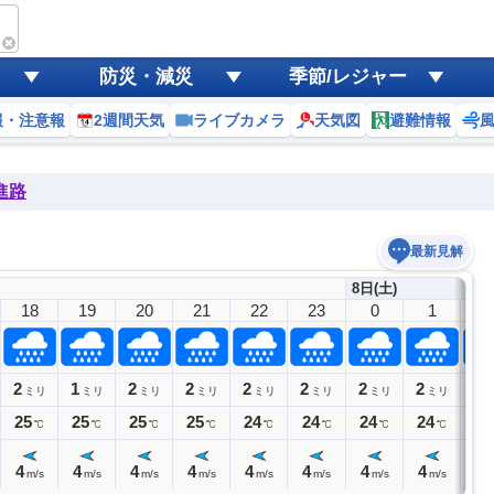
防災・減災
季節/レジャー
報・注意報
2週間天気
ライブカメラ
天気図
避難情報
進路
最新見解
8日(土)
18
19
20
21
22
23
0
1
2
2
1
2
2
2
2
2
2
2
ミリ
ミリ
ミリ
ミリ
ミリ
ミリ
ミリ
ミリ
25
25
25
25
24
24
24
24
24
℃
℃
℃
℃
℃
℃
℃
℃
4
4
4
4
4
4
4
4
4
m/s
m/s
m/s
m/s
m/s
m/s
m/s
m/s
m