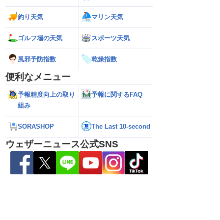
釣り天気
マリン天気
ゴルフ場の天気
スポーツ天気
風邪予防指数
乾燥指数
便利なメニュー
予報精度向上の取り
予報に関するFAQ
組み
SORASHOP
The Last 10-second
ウェザーニュース公式SNS