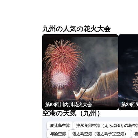
〈ウェザーニュースLiVEコーヒータイ
ム・江川清音／有賀哲夫〉
九州の人気の花火大会
第68回川内川花火大会
第39回
空港の天気（九州）
鹿児島空港
沖永良部空港（えらぶゆりの島空
与論空港
徳之島空港（徳之島子宝空港）