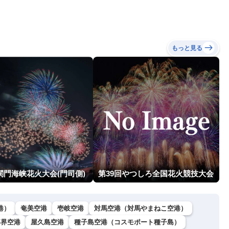
もっと見る
関門海峡花火大会(門司側)
第39回やつしろ全国花火競技大会
港）
奄美空港
壱岐空港
対馬空港（対馬やまねこ空港）
喜界空港
屋久島空港
種子島空港（コスモポート種子島）