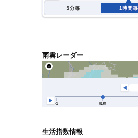
5分毎
1時間毎
雨雲レーダー
生活指数情報