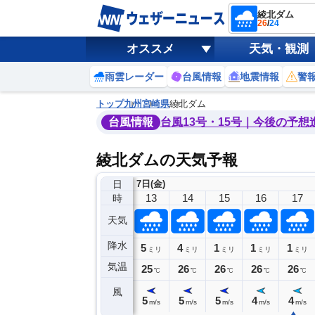
綾北ダム
26
/
24
オススメ
天気・観測
雨雲レーダー
台風情報
地震情報
警
トップ
九州
宮崎県
綾北ダム
台風情報
台風13号・15号｜今後の予想
綾北ダムの天気予報
日
7日(金)
9
10
11
12
13
14
15
16
17
時
天気
降水
1
14
9
5
4
1
1
1
ミリ
ミリ
ミリ
ミリ
ミリ
ミリ
ミリ
ミリ
ミリ
気温
26
26
25
24
25
26
26
26
26
℃
℃
℃
℃
℃
℃
℃
℃
℃
風
3
3
3
5
5
5
5
4
4
m/s
m/s
m/s
m/s
m/s
m/s
m/s
m/s
m/s