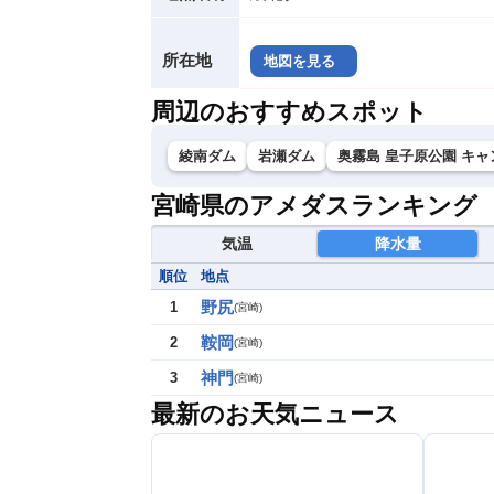
所在地
地図を見る
周辺のおすすめスポット
綾南ダム
岩瀬ダム
奥霧島 皇子原公園 キャ
宮崎県のアメダスランキング
気温
降水量
順位
地点
野尻
1
(
宮崎
)
鞍岡
2
(
宮崎
)
神門
3
(
宮崎
)
最新のお天気ニュース