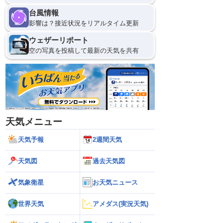
台風情報
影響は？接近状況をリアルタイム更新
ウェザーリポート
空の写真を投稿して最新の天気を共有
天気メニュー
天気予報
2週間天気
天気図
過去天気図
気象衛星
お天気ニュース
世界天気
アメダス(実況天気)