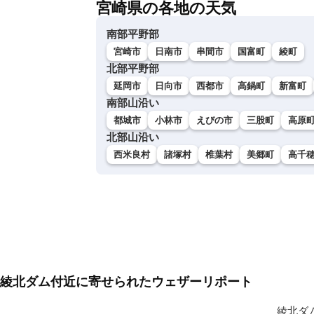
宮崎県の各地の天気
南部平野部
宮崎市
日南市
串間市
国富町
綾町
北部平野部
延岡市
日向市
西都市
高鍋町
新富町
南部山沿い
都城市
小林市
えびの市
三股町
高原
北部山沿い
西米良村
諸塚村
椎葉村
美郷町
高千
綾北ダム付近に寄せられたウェザーリポート
綾北ダ