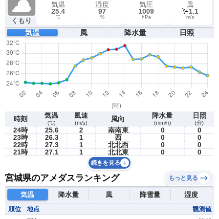
気温
湿度
気圧
風
25.4
97
1009
1.1
℃
%
hPa
m/s
くもり
気温
風
降水量
日照
気温
風速
降水量
日照
時刻
風向
(℃)
(m/s)
(mm/h)
(分)
24時
25.6
2
南南東
0
0
23時
26.3
1
西
0
0
22時
27.3
1
北北西
0
0
21時
27.1
1
北北東
0
0
続きを見る
宮城県のアメダスランキング
もっと見る
気温
降水量
風
降雪量
湿度
順位
地点
観測値