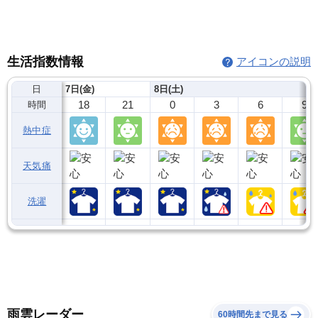
生活指数情報
アイコンの説明
日
7日(金)
8日(土)
18
21
0
3
6
9
時間
熱中症
天気痛
洗濯
雨雲レーダー
60時間先まで見る