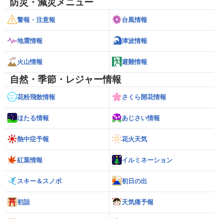
防災・減災メニュー
警報・注意報
台風情報
地震情報
津波情報
火山情報
避難情報
自然・季節・レジャー情報
花粉飛散情報
さくら開花情報
ほたる情報
あじさい情報
熱中症予報
花火天気
紅葉情報
イルミネーション
スキー＆スノボ
初日の出
初詣
天気痛予報