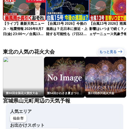
【ライブ】最新天気ニュー
【台風15号 2026】今後の
【台風13号 2026】雨風
ス・地震情報 2026年8月7
進路は？北日本に接近・上
影響はいつまで続く？／
日(金) 23:00〜／台風13号
陸する可能性も（7日22時
ェザーニュース気象予報
の影響長引く 〈ウェザーニ
情報）
解説（7日22時情報）
ュースLiVE・川畑玲〉
東北の人気の花火大会
もっと見る
第98回全国花火競技大会「大曲の花火」
第54回かわさき夏まつり花火大会「おらが自慢のでっかい花火」
第33回赤川花火大会
宮城県山元町周辺の天気予報
人気エリア
仙台市
お出かけスポット