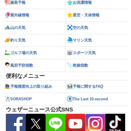
服装予報
お洗濯情報
紫外線情報
星空・天体情報
山の天気
空の天気
釣り天気
マリン天気
ゴルフ場の天気
スポーツ天気
風邪予防指数
乾燥指数
便利なメニュー
予報精度向上の取り組み
予報に関するFAQ
SORASHOP
The Last 10-second
ウェザーニュース公式SNS