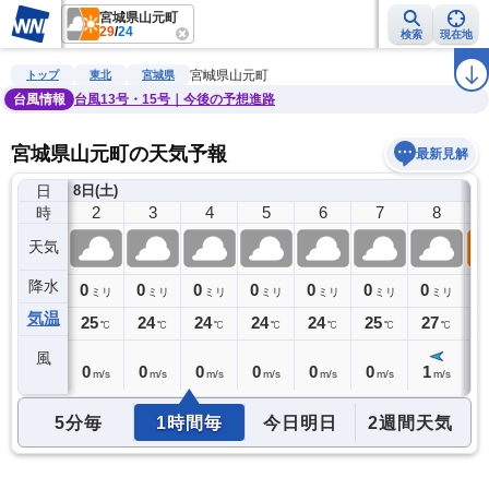
宮城県山元町
29
/
24
検索
現在地
雨雲レーダー
台風情報
地震情報
警報・注意報
2週間天気
ラ
宮城県山元町
トップ
東北
宮城県
台風情報
台風13号・15号｜今後の予想進路
宮城県山元町の天気予報
最新見解
日
8日(土)
1
2
3
4
5
6
7
8
時
天気
降水
0
0
0
0
0
0
0
0
0
ミリ
ミリ
ミリ
ミリ
ミリ
ミリ
ミリ
ミリ
気温
25
25
24
24
24
24
25
27
2
℃
℃
℃
℃
℃
℃
℃
℃
風
0
0
0
0
0
0
0
1
2
m/s
m/s
m/s
m/s
m/s
m/s
m/s
m/s
5分毎
1時間毎
今日明日
2週間天気