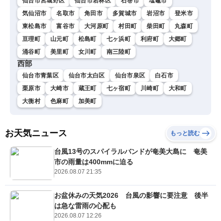
仙台市宮城野区
仙台市若林区
石巻市
塩竈市
気仙沼市
名取市
角田市
多賀城市
岩沼市
登米市
東松島市
富谷市
大河原町
村田町
柴田町
丸森町
亘理町
山元町
松島町
七ヶ浜町
利府町
大郷町
涌谷町
美里町
女川町
南三陸町
西部
仙台市青葉区
仙台市太白区
仙台市泉区
白石市
栗原市
大崎市
蔵王町
七ヶ宿町
川崎町
大和町
大衡村
色麻町
加美町
お天気ニュース
もっと読む
台風13号のスパイラルバンドが奄美大島に 奄美
市の雨量は400mmに迫る
2026.08.07 21:35
お盆休みの天気2026 台風の影響に要注意 後半
は急な雷雨の心配も
2026.08.07 12:26