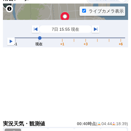
実況天気・観測値
00:40時点
(
04:44
18:39
)