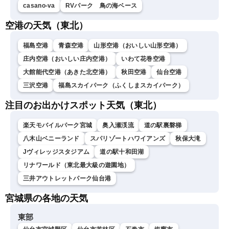
casano-va
RVパーク 鳥の海ベース
空港の天気（東北）
福島空港
青森空港
山形空港（おいしい山形空港）
庄内空港（おいしい庄内空港）
いわて花巻空港
大館能代空港（あきた北空港）
秋田空港
仙台空港
三沢空港
福島スカイパーク（ふくしまスカイパーク）
注目のお出かけスポット天気（東北）
楽天モバイルパーク宮城
奥入瀬渓流
道の駅裏磐梯
八木山ベニーランド
スパリゾートハワイアンズ
秋保大滝
Jヴィレッジスタジアム
道の駅十和田湖
リナワールド（東北最大級の遊園地）
三井アウトレットパーク仙台港
宮城県の各地の天気
東部