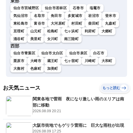
東部
仙台市宮城野区
仙台市若林区
石巻市
塩竈市
気仙沼市
名取市
角田市
多賀城市
岩沼市
登米市
東松島市
富谷市
大河原町
村田町
柴田町
丸森町
亘理町
山元町
松島町
七ヶ浜町
利府町
大郷町
涌谷町
美里町
女川町
南三陸町
西部
仙台市青葉区
仙台市太白区
仙台市泉区
白石市
栗原市
大崎市
蔵王町
七ヶ宿町
川崎町
大和町
大衡村
色麻町
加美町
お天気ニュース
もっと読む
関東各地で雷雨 夜になり激しい雨のエリアは南
部に移動
2026.08.09 20:21
大阪市街地でもゲリラ雷雨に 巨大な雨柱が出現
2026.08.09 17:25