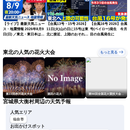
【ライブ】最新天気ニュー
【台風13号・15号 2026】
【台風16号 2026】台風1
ス・地震情報 2026年8月9
11日(火)山の日に15号は東
号(ペイロー)発生 今月3
日(日) ／東北・東日本は急
北に接近、上陸のおそれ
目の台風発生に
な雷雨に注意〈ウェザーニ
（9日15時更新）
ュースLiVEムーン・駒木結
衣／芳野達郎〉
東北の人気の花火大会
もっと見る
第33回赤川花火大会
酒田の花火
第98回全国花火競技大会「大曲の花火」
宮城県大衡村周辺の天気予報
人気エリア
仙台市
お出かけスポット