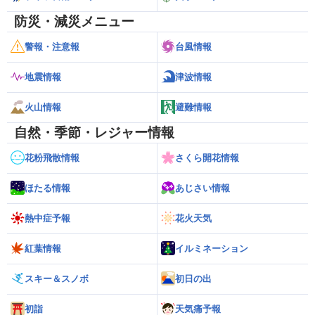
防災・減災メニュー
警報・注意報
台風情報
地震情報
津波情報
火山情報
避難情報
自然・季節・レジャー情報
花粉飛散情報
さくら開花情報
ほたる情報
あじさい情報
熱中症予報
花火天気
紅葉情報
イルミネーション
スキー＆スノボ
初日の出
初詣
天気痛予報