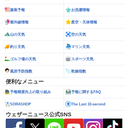
服装予報
お洗濯情報
紫外線情報
星空・天体情報
山の天気
空の天気
釣り天気
マリン天気
ゴルフ場の天気
スポーツ天気
風邪予防指数
乾燥指数
便利なメニュー
予報精度向上の取り組み
予報に関するFAQ
SORASHOP
The Last 10-second
ウェザーニュース公式SNS