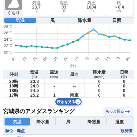
気温
湿度
気圧
風
23.7
93
1004
0.4
℃
%
hPa
m/s
くもり
気温
風
降水量
日照
気温
風速
降水量
日照
時刻
風向
(℃)
(m/s)
(mm/h)
(分)
20時
23.8
-
--
0
0
19時
24.0
-
--
0
0
18時
24.5
-
--
0
0
17時
25.2
1
南東
0
0
続きを見る
宮城県のアメダスランキング
もっと見る
気温
降水量
風
降雪量
湿度
順位
地点
観測値