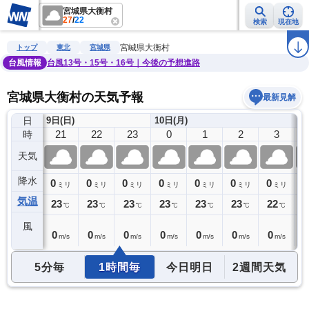
宮城県大衡村
27
/
22
検索
現在地
雨雲レーダー
台風情報
地震情報
警報・注意報
2週間天気
ラ
宮城県大衡村
トップ
東北
宮城県
台風情報
台風13号・15号・16号｜今後の予想進路
宮城県大衡村の天気予報
最新見解
日
9日(日)
10日(月)
20
21
22
23
0
1
2
3
時
天気
降水
0
0
0
0
0
0
0
0
0
ミリ
ミリ
ミリ
ミリ
ミリ
ミリ
ミリ
ミリ
気温
24
23
23
23
23
23
23
22
2
℃
℃
℃
℃
℃
℃
℃
℃
風
0
0
0
0
0
0
0
0
0
m/s
m/s
m/s
m/s
m/s
m/s
m/s
m/s
5分毎
1時間毎
今日明日
2週間天気