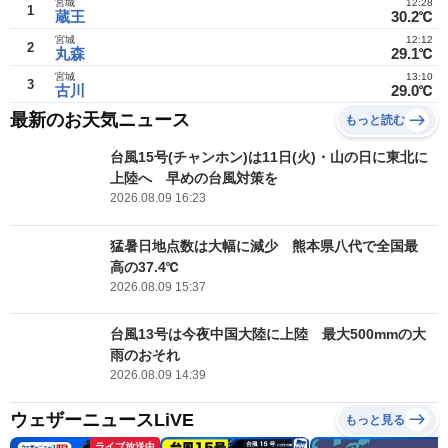
宮城
12:28
1
蔵王
30.2℃
宮城
12:12
2
丸森
29.1℃
宮城
13:10
3
古川
29.0℃
最新のお天気ニュース
もっと読む
台風15号(チャンホン)は11日(火)・山の日に東北に
上陸へ 早めの台風対策を
2026.08.09 16:23
猛暑日地点数は大幅に減少 熊本県八代で全国最
高の37.4℃
2026.08.09 15:37
台風13号は今夜中国大陸に上陸 最大500mmの大
雨のおそれ
2026.08.09 14:39
ウェザーニュースLiVE
もっと見る
ライブ放送中