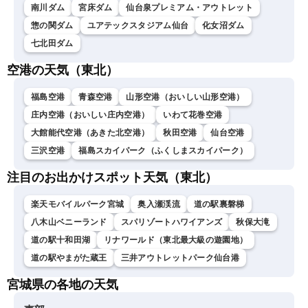
南川ダム
宮床ダム
仙台泉プレミアム・アウトレット
惣の関ダム
ユアテックスタジアム仙台
化女沼ダム
七北田ダム
空港の天気（東北）
福島空港
青森空港
山形空港（おいしい山形空港）
庄内空港（おいしい庄内空港）
いわて花巻空港
大館能代空港（あきた北空港）
秋田空港
仙台空港
三沢空港
福島スカイパーク（ふくしまスカイパーク）
注目のお出かけスポット天気（東北）
楽天モバイルパーク宮城
奥入瀬渓流
道の駅裏磐梯
八木山ベニーランド
スパリゾートハワイアンズ
秋保大滝
道の駅十和田湖
リナワールド（東北最大級の遊園地）
道の駅やまがた蔵王
三井アウトレットパーク仙台港
宮城県の各地の天気