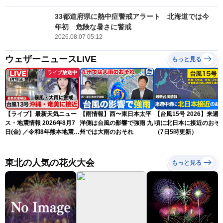
33都道府県に熱中症警戒アラート 北海道では今
年初 危険な暑さに警戒
2026.08.07 05:12
ウェザーニュースLiVE
もっと見る
ライブ放送中
【ライブ】最新天気ニュー
【雨情報】西〜東日本太平
【台風15号 2026】来週
ス・地震情報 2026年8月7
洋側は台風の影響で強雨 九
頃に北日本に接近のおそ
日(金) ／令和8年熊本地震情
州では大雨のおそれ
（7日5時更新）
報 〈ウェザーニュース
LiVEサンシャイン・松本真
央・江川清音／有賀哲夫〉
東北の人気の花火大会
もっと見る