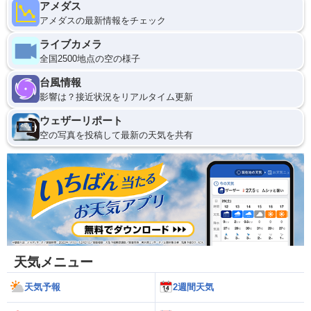
アメダス
アメダスの最新情報をチェック
ライブカメラ
全国2500地点の空の様子
台風情報
影響は？接近状況をリアルタイム更新
ウェザーリポート
空の写真を投稿して最新の天気を共有
天気メニュー
天気予報
2週間天気