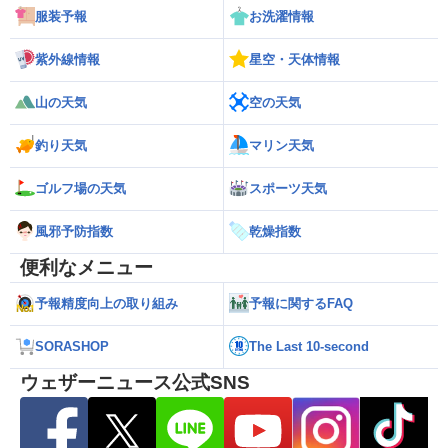
服装予報
お洗濯情報
紫外線情報
星空・天体情報
山の天気
空の天気
釣り天気
マリン天気
ゴルフ場の天気
スポーツ天気
風邪予防指数
乾燥指数
便利なメニュー
予報精度向上の取り組み
予報に関するFAQ
SORASHOP
The Last 10-second
ウェザーニュース公式SNS