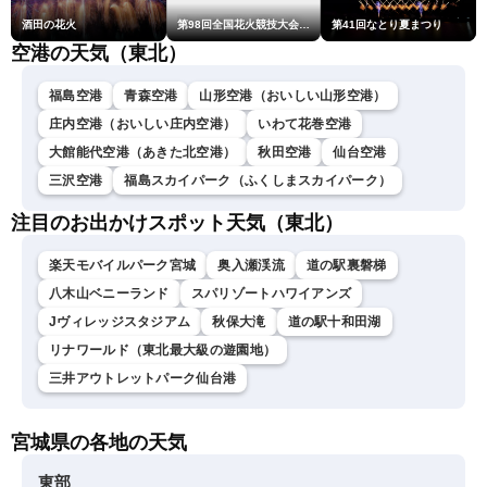
酒田の花火
第98回全国花火競技大会「大曲の花火」
第41回なとり夏まつり
空港の天気（東北）
福島空港
青森空港
山形空港（おいしい山形空港）
庄内空港（おいしい庄内空港）
いわて花巻空港
大館能代空港（あきた北空港）
秋田空港
仙台空港
三沢空港
福島スカイパーク（ふくしまスカイパーク）
注目のお出かけスポット天気（東北）
楽天モバイルパーク宮城
奥入瀬渓流
道の駅裏磐梯
八木山ベニーランド
スパリゾートハワイアンズ
Jヴィレッジスタジアム
秋保大滝
道の駅十和田湖
リナワールド（東北最大級の遊園地）
三井アウトレットパーク仙台港
宮城県の各地の天気
東部