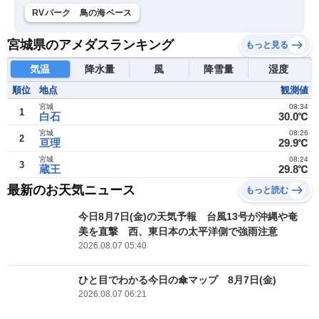
RVパーク 鳥の海ベース
宮城県のアメダスランキング
もっと見る
気温
降水量
風
降雪量
湿度
順位
地点
観測値
宮城
08:34
1
白石
30.0℃
宮城
08:26
2
亘理
29.9℃
宮城
08:24
3
蔵王
29.8℃
最新のお天気ニュース
もっと読む
今日8月7日(金)の天気予報 台風13号が沖縄や奄
美を直撃 西、東日本の太平洋側で強雨注意
2026.08.07 05:40
ひと目でわかる今日の傘マップ 8月7日(金)
2026.08.07 06:21