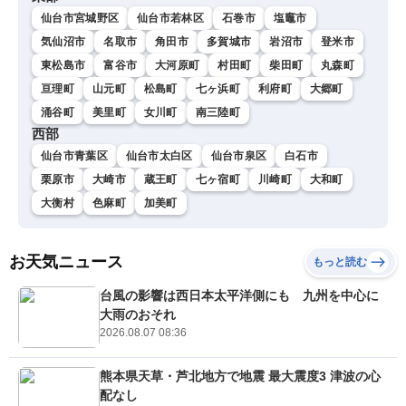
仙台市宮城野区
仙台市若林区
石巻市
塩竈市
気仙沼市
名取市
角田市
多賀城市
岩沼市
登米市
東松島市
富谷市
大河原町
村田町
柴田町
丸森町
亘理町
山元町
松島町
七ヶ浜町
利府町
大郷町
涌谷町
美里町
女川町
南三陸町
西部
仙台市青葉区
仙台市太白区
仙台市泉区
白石市
栗原市
大崎市
蔵王町
七ヶ宿町
川崎町
大和町
大衡村
色麻町
加美町
お天気ニュース
もっと読む
台風の影響は西日本太平洋側にも 九州を中心に
大雨のおそれ
2026.08.07 08:36
熊本県天草・芦北地方で地震 最大震度3 津波の心
配なし