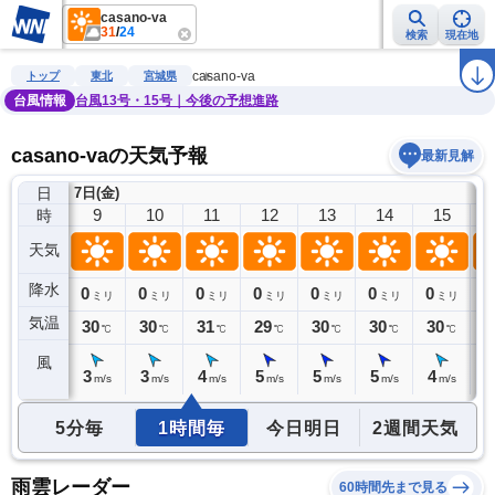
casano-va
31
/
24
検索
現在地
雨雲レーダー
台風情報
地震情報
警報・注意報
2週間天気
ラ
casano-va
トップ
東北
宮城県
台風情報
台風13号・15号｜今後の予想進路
casano-vaの天気予報
最新見解
日
7日(金)
8
9
10
11
12
13
14
15
時
天気
降水
0
0
0
0
0
0
0
0
0
ミリ
ミリ
ミリ
ミリ
ミリ
ミリ
ミリ
ミリ
気温
28
30
30
31
29
30
30
30
2
℃
℃
℃
℃
℃
℃
℃
℃
風
2
3
3
4
5
5
5
4
4
m/s
m/s
m/s
m/s
m/s
m/s
m/s
m/s
5分毎
1時間毎
今日明日
2週間天気
雨雲レーダー
60時間先まで見る