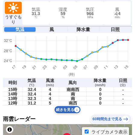
気温
湿度
気圧
風
31.3
59
966
4
うすぐも
℃
%
hPa
m/s
り
気温
風
降水量
日照
気温
風速
降水量
日照
時刻
風向
(℃)
(m/s)
(mm/h)
(分)
15時
32.4
4
南南西
0
-
14時
32.4
4
南
0
-
13時
32.3
4
南
0
-
12時
31.2
5
南西
0
-
続きを見る
雨雲レーダー
60時間先まで見る