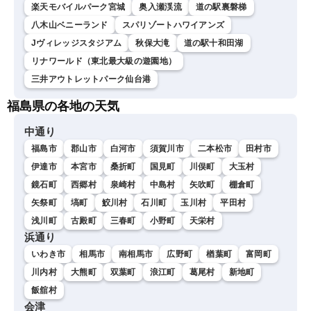
楽天モバイルパーク宮城
奥入瀬渓流
道の駅裏磐梯
八木山ベニーランド
スパリゾートハワイアンズ
Jヴィレッジスタジアム
秋保大滝
道の駅十和田湖
リナワールド（東北最大級の遊園地）
三井アウトレットパーク仙台港
福島県の各地の天気
中通り
福島市
郡山市
白河市
須賀川市
二本松市
田村市
伊達市
本宮市
桑折町
国見町
川俣町
大玉村
鏡石町
西郷村
泉崎村
中島村
矢吹町
棚倉町
矢祭町
塙町
鮫川村
石川町
玉川村
平田村
浅川町
古殿町
三春町
小野町
天栄村
浜通り
いわき市
相馬市
南相馬市
広野町
楢葉町
富岡町
川内村
大熊町
双葉町
浪江町
葛尾村
新地町
飯舘村
会津