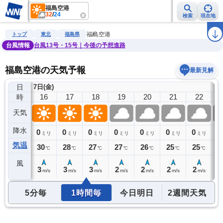
福島空港
32
/
24
検索
現在地
雨雲レーダー
台風情報
地震情報
警報・注意報
2週間天気
ラ
福島空港
トップ
東北
福島県
台風情報
台風13号・15号｜今後の予想進路
福島空港の天気予報
最新見解
日
7日(金)
15
16
17
18
19
20
21
22
時
天気
降水
0
0
0
0
0
0
0
0
0
ミリ
ミリ
ミリ
ミリ
ミリ
ミリ
ミリ
ミリ
気温
31
30
28
27
27
26
25
25
2
℃
℃
℃
℃
℃
℃
℃
℃
風
4
3
3
3
2
2
2
2
1
m/s
m/s
m/s
m/s
m/s
m/s
m/s
m/s
5分毎
1時間毎
今日明日
2週間天気