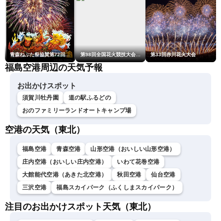
青森ねぶた祭協賛第72回青森花火大会
第98回全国花火競技大会「大曲の花火」
第33回赤川花火大会
福島空港周辺の天気予報
お出かけスポット
須賀川牡丹園
道の駅ふるどの
おのファミリーランドオートキャンプ場
空港の天気（東北）
福島空港
青森空港
山形空港（おいしい山形空港）
庄内空港（おいしい庄内空港）
いわて花巻空港
大館能代空港（あきた北空港）
秋田空港
仙台空港
三沢空港
福島スカイパーク（ふくしまスカイパーク）
注目のお出かけスポット天気（東北）