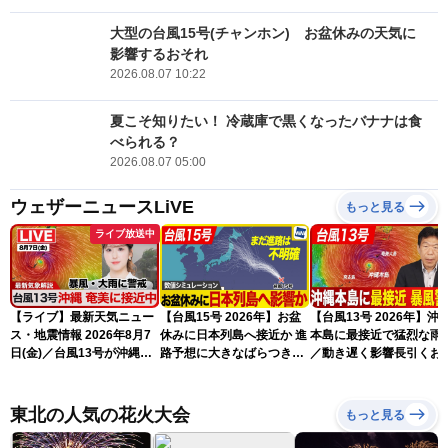
大型の台風15号(チャンホン) お盆休みの天気に
影響するおそれ
2026.08.07 10:22
夏こそ知りたい！ 冷蔵庫で黒くなったバナナは食
べられる？
2026.08.07 05:00
ウェザーニュースLiVE
もっと見る
ライブ放送中
【ライブ】最新天気ニュー
【台風15号 2026年】お盆
【台風13号 2026年】沖
ス・地震情報 2026年8月7
休みに日本列島へ接近か 進
本島に最接近で猛烈な雨
日(金)／台風13号が沖縄・
路予想に大きなばらつき
／動き遅く影響長引くお
奄美に最接近へ 令和8年
（7日13時更新）
れ（7日13時更新）
熊本地震情報〈ウェザーニ
ュースLiVEアフタヌーン・
東北の人気の花火大会
もっと見る
小林李衣奈／内藤邦裕〉