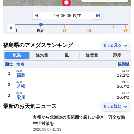
福島県のアメダスランキング
もっと見る
気温
降水量
風
降雪量
湿度
順位
地点
観測値
福島
14:01
1
福島
37.2℃
福島
13:30
2
若松
36.7℃
福島
14:44
3
梁川
36.4℃
最新のお天気ニュース
もっと読む
九州から北海道の広範囲で厳しい暑さ 万全な熱
中症対策を
2026.08.07 11:33