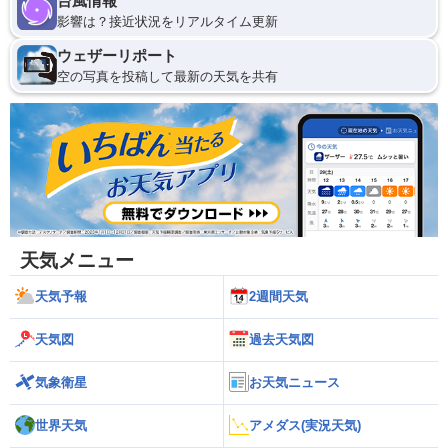
台風情報
影響は？接近状況をリアルタイム更新
ウェザーリポート
空の写真を投稿して最新の天気を共有
天気メニュー
天気予報
2週間天気
天気図
過去天気図
気象衛星
お天気ニュース
世界天気
アメダス(実況天気)