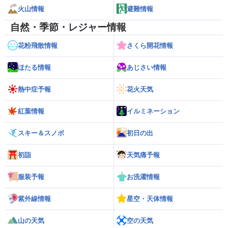
火山情報
避難情報
自然・季節・レジャー情報
花粉飛散情報
さくら開花情報
ほたる情報
あじさい情報
熱中症予報
花火天気
紅葉情報
イルミネーション
スキー＆スノボ
初日の出
初詣
天気痛予報
服装予報
お洗濯情報
紫外線情報
星空・天体情報
山の天気
空の天気