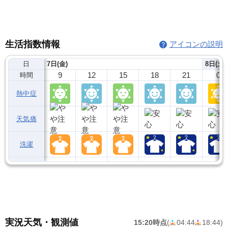
生活指数情報
アイコンの説明
日
7日(金)
8日(土)
9
12
15
18
21
0
時間
熱中症
天気痛
洗濯
実況天気・観測値
15:20時点
(
04:44
18:44
)