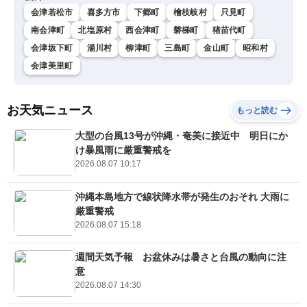
会津若松市
喜多方市
下郷町
檜枝岐村
只見町
南会津町
北塩原村
西会津町
磐梯町
猪苗代町
会津坂下町
湯川村
柳津町
三島町
金山町
昭和村
会津美里町
お天気ニュース
もっと読む
大型の台風13号が沖縄・奄美に接近中 明日にか
け暴風雨に厳重警戒を
2026.08.07 10:17
沖縄本島地方で線状降水帯が発生のおそれ 大雨に
厳重警戒
2026.08.07 15:18
週間天気予報 お盆休みは暑さと台風の動向に注
意
2026.08.07 14:30