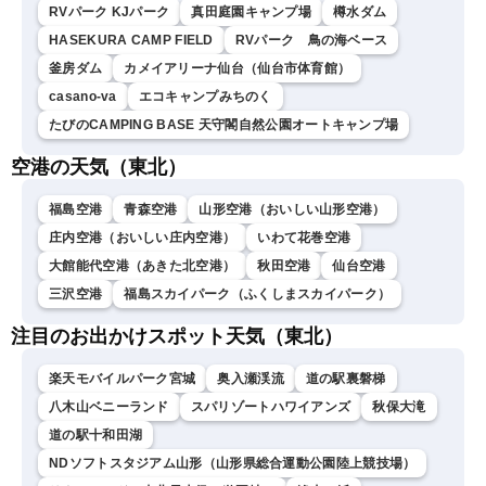
RVパーク KJパーク
真田庭園キャンプ場
樽水ダム
HASEKURA CAMP FIELD
RVパーク 鳥の海ベース
釜房ダム
カメイアリーナ仙台（仙台市体育館）
casano-va
エコキャンプみちのく
たびのCAMPING BASE 天守閣自然公園オートキャンプ場
空港の天気（東北）
福島空港
青森空港
山形空港（おいしい山形空港）
庄内空港（おいしい庄内空港）
いわて花巻空港
大館能代空港（あきた北空港）
秋田空港
仙台空港
三沢空港
福島スカイパーク（ふくしまスカイパーク）
注目のお出かけスポット天気（東北）
楽天モバイルパーク宮城
奥入瀬渓流
道の駅裏磐梯
八木山ベニーランド
スパリゾートハワイアンズ
秋保大滝
道の駅十和田湖
NDソフトスタジアム山形（山形県総合運動公園陸上競技場）