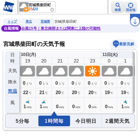
宮城県柴田町
25
/
20
検索
現在地
雨雲レーダー
台風情報
地震情報
警報・注意報
2週間天気
ラ
宮城県柴田町
トップ
東北
宮城県
台風情報
台風15号｜東北南部または関東に上陸の可能性
宮城県柴田町の天気予報
最新見解
日
10日(月)
11日(火)
18
19
20
21
22
23
0
1
時
天気
降水
0
0
0
0
0
0
0
0
0
ミリ
ミリ
ミリ
ミリ
ミリ
ミリ
ミリ
ミリ
気温
22
22
21
20
20
20
19
19
1
℃
℃
℃
℃
℃
℃
℃
℃
風
2
1
1
0
0
0
0
1
1
m/s
m/s
m/s
m/s
m/s
m/s
m/s
m/s
5分毎
1時間毎
今日明日
2週間天気