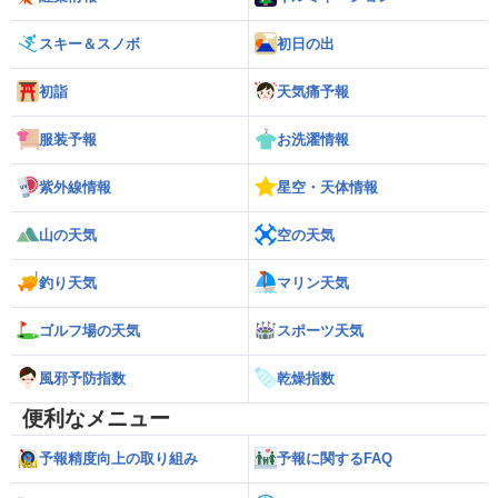
スキー＆スノボ
初日の出
初詣
天気痛予報
服装予報
お洗濯情報
紫外線情報
星空・天体情報
山の天気
空の天気
釣り天気
マリン天気
ゴルフ場の天気
スポーツ天気
風邪予防指数
乾燥指数
便利なメニュー
予報精度向上の取り組み
予報に関するFAQ