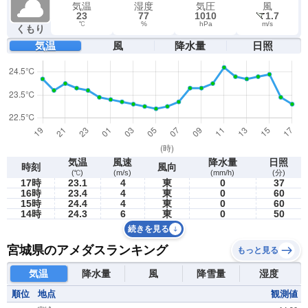
気温
湿度
気圧
風
23
77
1010
1.7
℃
%
hPa
m/s
くもり
気温
風
降水量
日照
気温
風速
降水量
日照
時刻
風向
(℃)
(m/s)
(mm/h)
(分)
17時
23.1
4
東
0
37
16時
23.4
4
東
0
60
15時
24.4
4
東
0
60
14時
24.3
6
東
0
50
続きを見る
宮城県のアメダスランキング
もっと見る
気温
降水量
風
降雪量
湿度
順位
地点
観測値