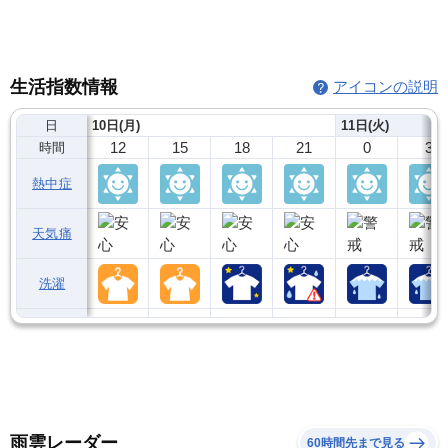
生活指数情報
アイコンの説明
日
10日(月)
11日(火)
12
15
18
21
0
3
時間
熱中症
天気痛
洗濯
雨雲レーダー
60時間先まで見る