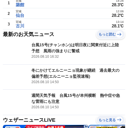
宮城
14:26
1
築館
28.3℃
宮城
12:06
2
仙台
28.2℃
宮城
13:14
3
古川
28.1℃
最新のお天気ニュース
もっと読む
台風15号(チャンホン)は明日夜に関東付近に上陸
予想 風雨の強まりに警戒
2026.08.10 16:32
冬にかけてエルニーニョ現象が継続 過去最大の
偏差予想(エルニーニョ監視速報)
2026.08.10 14:50
週間天気予報 台風15号が本州横断 熱中症や急
な雷雨にも注意
2026.08.10 14:50
ウェザーニュースLiVE
もっと見る
ライブ放送中