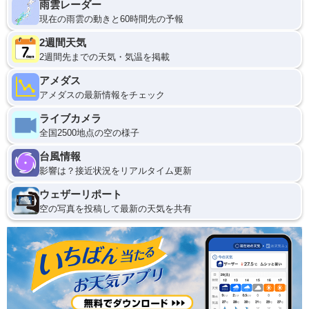
雨雲レーダー
現在の雨雲の動きと60時間先の予報
2週間天気
2週間先までの天気・気温を掲載
アメダス
アメダスの最新情報をチェック
ライブカメラ
全国2500地点の空の様子
台風情報
影響は？接近状況をリアルタイム更新
ウェザーリポート
空の写真を投稿して最新の天気を共有