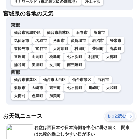
リナワールド（東北最大級の遊園地）
浄土ヶ浜
宮城県の各地の天気
東部
仙台市宮城野区
仙台市若林区
石巻市
塩竈市
気仙沼市
名取市
角田市
多賀城市
岩沼市
登米市
東松島市
富谷市
大河原町
村田町
柴田町
丸森町
亘理町
山元町
松島町
七ヶ浜町
利府町
大郷町
涌谷町
美里町
女川町
南三陸町
西部
仙台市青葉区
仙台市太白区
仙台市泉区
白石市
栗原市
大崎市
蔵王町
七ヶ宿町
川崎町
大和町
大衡村
色麻町
加美町
お天気ニュース
もっと読む
お盆は西日本や日本海側を中心に暑さ続く 関東
は比較的過ごしやすい日が多い