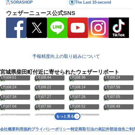
SORASHOP
The Last 10-second
ウェザーニュース公式SNS
予報精度向上の取り組みについて
宮城県柴田町付近に寄せられたウェザーリポート
8月10日
8月10日
8月10日
8月10日
(月)09:01
(月)08:44
(月)08:36
(月)08:24
8月10日
8月10日
8月10日
8月10日
(月)08:24
(月)08:22
(月)08:14
(月)07:56
8月10日
8月10日
8月10日
8月10日
(月)07:34
(月)07:27
(月)07:26
(月)07:05
8月10日
8月10日
8月10日
8月10日
(月)07:04
(月)07:00
(月)06:52
(月)06:49
8月10日
8月10日
8月10日
(月)06:47
(月)06:39
(月)06:22
もっと見る
会社概要
利用規約
プライバシーポリシー
特定商取引法の表記
外部送信先
ご利