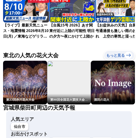
【ライブ】最新天気ニュー
【台風15号 2026】あす関
【お盆休みの天気】台風1
ス・地震情報 2026年8月10
東付近に上陸の可能性 明日
号通過後も激しい雨のお
日(月) ／東海などゲリラ雷
の夕方〜夜にかけて上陸か
れ 上空の寒気と湿った
雨に注意 東北や関東は早め
気でゲリラ雷雨に注意
の台風対策を〈ウェザーニ
ュースLiVEイブニング・駒
東北の人気の花火大会
もっと見る
木結衣／宇野沢達也〉
第33回赤川花火大会
第98回全国花火競技大会「大曲の花火」
酒田の花火
宮城県柴田町周辺の天気予報
人気エリア
仙台市
お出かけスポット