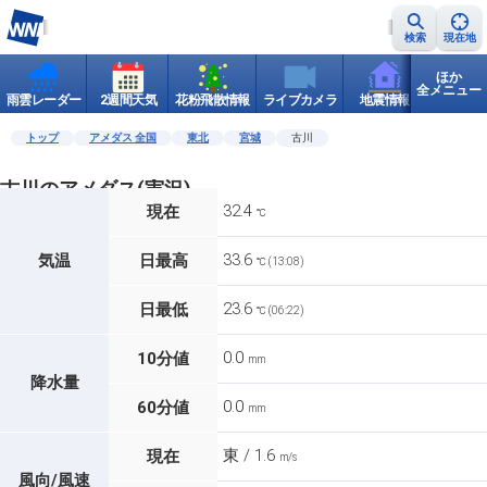
検索
現在地
ほか
全メニュー
雨雲レーダー
2週間天気
花粉飛散情報
ライブカメラ
地震情報
世界天
トップ
アメダス 全国
東北
宮城
古川
古川のアメダス(実況)
32.4
現在
℃
33.6
気温
日最高
℃ (13:08)
23.6
日最低
℃ (06:22)
0.0
10分値
mm
降水量
0.0
60分値
mm
東 / 1.6
現在
m/s
風向/風速