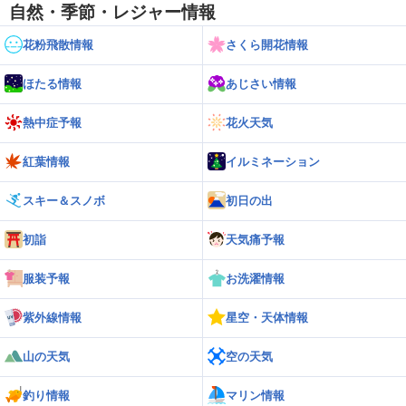
自然・季節・レジャー情報
花粉飛散情報
さくら開花情報
ほたる情報
あじさい情報
熱中症予報
花火天気
紅葉情報
イルミネーション
スキー＆スノボ
初日の出
初詣
天気痛予報
服装予報
お洗濯情報
紫外線情報
星空・天体情報
山の天気
空の天気
釣り情報
マリン情報