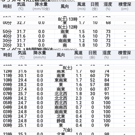
アメダス 10分観測値
08日13時10分
気温
降水量
風速
日照
湿度
積雪深
時刻
風向
(℃)
(mm/10分)
(m/s)
(分)
(%)
(cm)
10分
32.4
0.0
東
1.6
10
70
-
8(土) 13時
00分
32.7
0.0
東
1.7
10
68
-
8(土) 12時
50分
31.7
0.0
南東
1.5
10
73
-
40分
31.6
0.0
南
1.6
10
71
-
30分
31.7
0.0
南南東
1.2
10
72
-
20分
32.1
0.0
南
1.8
10
73
-
アメダス 1時間観測値
08日13時00分
気温
降水量
風速
日照
湿度
積雪深
時刻
風向
(℃)
(mm/h)
(m/s)
(分)
(%)
(cm)
13時
32.7
0.0
東
1.7
60
68
-
8(土)
12時
31.6
0.0
南東
1.7
60
74
-
11時
30.1
0.0
南東
1.1
60
79
-
10時
29.4
0.0
東南東
1.7
52
84
-
09時
28.2
0.0
東
1.6
57
88
-
08時
27.4
0.0
南東
1.0
60
87
-
07時
25.7
0.0
北北西
1.8
30
91
-
06時
24.2
0.0
北北西
2.3
0
99
-
05時
24.7
0.0
西北西
1.2
0
100
-
04時
24.8
0.0
南南西
0.7
0
100
-
03時
24.8
0.0
南南東
0.3
0
100
-
02時
24.7
0.0
北東
0.4
0
100
-
01時
24.8
0.0
静穏
0.2
0
100
-
00時
25.1
0.0
東
0.4
0
99
-
7(金)
23時
25.3
0.0
北東
1.0
0
98
-