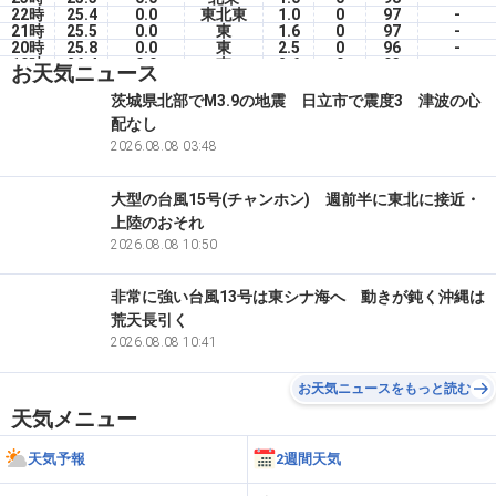
22時
25.4
0.0
東北東
1.0
0
97
-
21時
25.5
0.0
東
1.6
0
97
-
20時
25.8
0.0
東
2.5
0
96
-
19時
26.4
0.0
東
2.6
0
93
-
お天気ニュース
18時
27.7
0.0
東南東
1.3
0
91
-
17時
28.2
0.0
東南東
2.1
0
88
-
茨城県北部でM3.9の地震 日立市で震度3 津波の心
16時
29.6
0.0
東南東
3.0
12
80
-
配なし
15時
30.7
0.0
南東
4.1
60
75
-
14時
31.7
2026.08.08 03:48
0.0
南東
4.2
60
73
-
大型の台風15号(チャンホン) 週前半に東北に接近・
上陸のおそれ
2026.08.08 10:50
非常に強い台風13号は東シナ海へ 動きが鈍く沖縄は
荒天長引く
2026.08.08 10:41
お天気ニュースをもっと読む
天気メニュー
天気予報
2週間天気