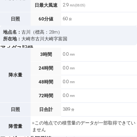
2.9
日最大風速
m/s (06:05)
60
日照
60分値
分
地点名：
古川（標高：28m）
所在地：
大崎市古川大崎字富国
アメダス記録
0.0
3時間
mm
0.0
24時間
mm
降水量
0.0
48時間
mm
0.0
72時間
mm
389
日照
日合計
分
※この地点での積雪量のデータが一部取得できてい
降雪量
ません