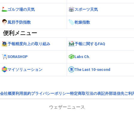
ゴルフ場の天気
スポーツ天気
風邪予防指数
乾燥指数
便利メニュー
予報精度向上の取り組み
予報に関するFAQ
SORASHOP
Labs Ch.
マイソリューション
The Last 10-second
会社概要
利用規約
プライバシーポリシー
特定商取引法の表記
外部送信先
ご利
ウェザーニュース