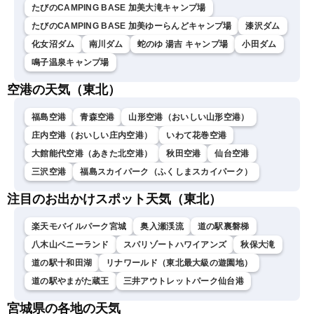
たびのCAMPING BASE 加美大滝キャンプ場
たびのCAMPING BASE 加美ゆーらんどキャンプ場
漆沢ダム
化女沼ダム
南川ダム
蛇のゆ 湯吉 キャンプ場
小田ダム
鳴子温泉キャンプ場
空港の天気（東北）
福島空港
青森空港
山形空港（おいしい山形空港）
庄内空港（おいしい庄内空港）
いわて花巻空港
大館能代空港（あきた北空港）
秋田空港
仙台空港
三沢空港
福島スカイパーク（ふくしまスカイパーク）
注目のお出かけスポット天気（東北）
楽天モバイルパーク宮城
奥入瀬渓流
道の駅裏磐梯
八木山ベニーランド
スパリゾートハワイアンズ
秋保大滝
道の駅十和田湖
リナワールド（東北最大級の遊園地）
道の駅やまがた蔵王
三井アウトレットパーク仙台港
宮城県の各地の天気