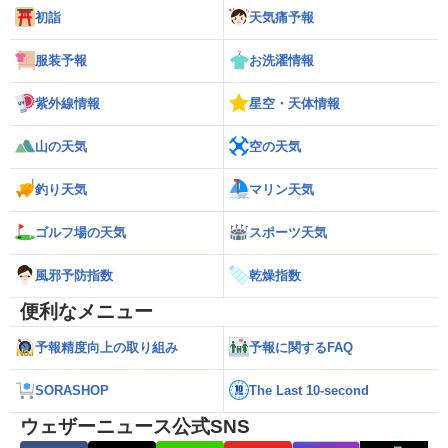
初詣
天気痛予報
服装予報
お洗濯情報
紫外線情報
星空・天体情報
山の天気
空の天気
釣り天気
マリン天気
ゴルフ場の天気
スポーツ天気
風邪予防指数
乾燥指数
便利なメニュー
予報精度向上の取り組み
予報に関するFAQ
SORASHOP
The Last 10-second
ウェザーニュース公式SNS