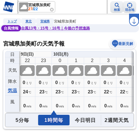
宮城県加美町
27
/
22
検索
現在地
雨雲レーダー
台風情報
地震情報
警報・注意報
2週間天気
ラ
宮城県加美町
トップ
東北
宮城県
台風情報
台風13号・15号・16号｜今後の予想進路
宮城県加美町の天気予報
最新見解
日
9日(日)
10日(月)
21
22
23
0
1
2
3
4
時
天気
降水
0
0
0
0
0
0
0
0
0
ミリ
ミリ
ミリ
ミリ
ミリ
ミリ
ミリ
ミリ
気温
24
24
23
23
23
23
22
22
2
℃
℃
℃
℃
℃
℃
℃
℃
風
1
0
0
0
0
0
0
0
0
m/s
m/s
m/s
m/s
m/s
m/s
m/s
m/s
5分毎
1時間毎
今日明日
2週間天気