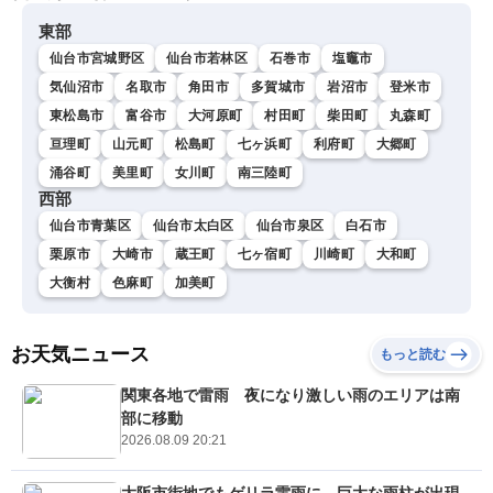
東部
仙台市宮城野区
仙台市若林区
石巻市
塩竈市
気仙沼市
名取市
角田市
多賀城市
岩沼市
登米市
東松島市
富谷市
大河原町
村田町
柴田町
丸森町
亘理町
山元町
松島町
七ヶ浜町
利府町
大郷町
涌谷町
美里町
女川町
南三陸町
西部
仙台市青葉区
仙台市太白区
仙台市泉区
白石市
栗原市
大崎市
蔵王町
七ヶ宿町
川崎町
大和町
大衡村
色麻町
加美町
お天気ニュース
もっと読む
関東各地で雷雨 夜になり激しい雨のエリアは南
部に移動
2026.08.09 20:21
大阪市街地でもゲリラ雷雨に 巨大な雨柱が出現