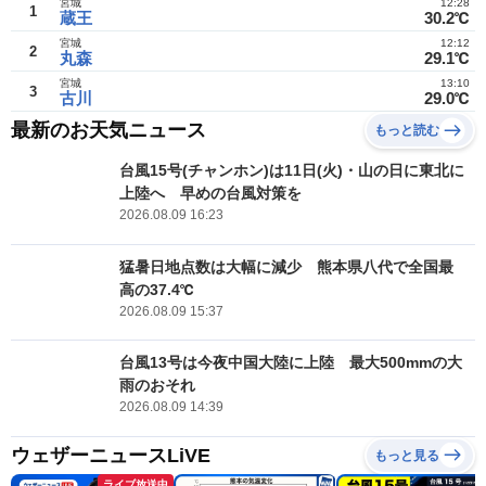
宮城
12:28
1
蔵王
30.2℃
宮城
12:12
2
丸森
29.1℃
宮城
13:10
3
古川
29.0℃
最新のお天気ニュース
もっと読む
台風15号(チャンホン)は11日(火)・山の日に東北に
上陸へ 早めの台風対策を
2026.08.09 16:23
猛暑日地点数は大幅に減少 熊本県八代で全国最
高の37.4℃
2026.08.09 15:37
台風13号は今夜中国大陸に上陸 最大500mmの大
雨のおそれ
2026.08.09 14:39
ウェザーニュースLiVE
もっと見る
ライブ放送中