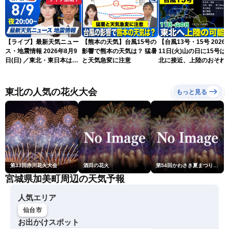
【ライブ】最新天気ニュー
【熊本の天気】台風15号の
【台風13号・15号 2026
ス・地震情報 2026年8月9
影響で熊本の天気は？ 猛暑
11日(火)山の日に15号は
日(日) ／東北・東日本は急
と天気急変に注意
北に接近、上陸のおそれ
な雷雨に注意〈ウェザーニ
（9日15時更新）
ュースLiVEムーン・駒木結
衣／芳野達郎〉
東北の人気の花火大会
もっと見る
第33回赤川花火大会
酒田の花火
第54回かわさき夏まつり花火大会「おらが自慢のでっかい花火」
宮城県加美町周辺の天気予報
人気エリア
仙台市
お出かけスポット