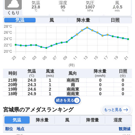
気温
湿度
気圧
風
23.8
95
1007
0.5
℃
%
hPa
m/s
くもり
気温
風
降水量
日照
気温
風速
降水量
日照
時刻
風向
(℃)
(m/s)
(mm/h)
(分)
21時
24.0
1
南南西
0
0
20時
24.3
1
南
0
0
19時
24.6
2
南南東
0
0
18時
24.9
1
南南東
0
0
続きを見る
宮城県のアメダスランキング
もっと見る
気温
降水量
風
降雪量
湿度
順位
地点
観測値