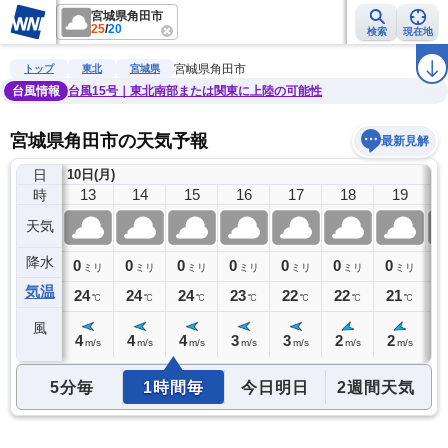
宮城県角田市
25
/
20
検索
現在地
雨雲レーダー
台風情報
地震情報
警報・注意報
2週間天気
ラ
宮城県角田市
トップ
東北
宮城県
台風情報
台風15号｜東北南部または関東に上陸の可能性
宮城県角田市の天気予報
最新見解
日
10日(月)
12
13
14
15
16
17
18
19
時
天気
降水
0
0
0
0
0
0
0
0
0
ミリ
ミリ
ミリ
ミリ
ミリ
ミリ
ミリ
ミリ
気温
24
24
24
24
23
22
22
21
2
℃
℃
℃
℃
℃
℃
℃
℃
風
4
4
4
4
3
3
2
2
1
m/s
m/s
m/s
m/s
m/s
m/s
m/s
m/s
5分毎
1時間毎
今日明日
2週間天気