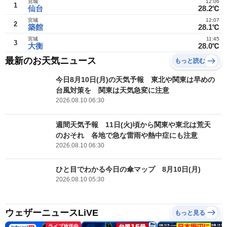
宮城
12:06
1
仙台
28.2℃
宮城
12:07
2
築館
28.1℃
宮城
11:45
3
大衡
28.0℃
最新のお天気ニュース
もっと読む
今日8月10日(月)の天気予報 東北や関東は早めの
台風対策を 関東は天気急変に注意
2026.08.10 06:30
週間天気予報 11日(火)頃から関東や東北は荒天
のおそれ 各地で急な雷雨や熱中症にも注意
2026.08.10 06:30
ひと目でわかる今日の傘マップ 8月10日(月)
2026.08.10 05:30
ウェザーニュースLiVE
もっと見る
ライブ放送中