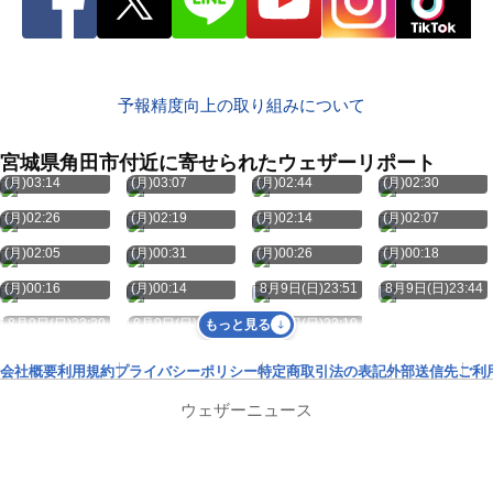
予報精度向上の取り組みについて
宮城県角田市付近に寄せられたウェザーリポート
8月10日
8月10日
8月10日
8月10日
(月)03:14
(月)03:07
(月)02:44
(月)02:30
8月10日
8月10日
8月10日
8月10日
(月)02:26
(月)02:19
(月)02:14
(月)02:07
8月10日
8月10日
8月10日
8月10日
(月)02:05
(月)00:31
(月)00:26
(月)00:18
8月10日
8月10日
(月)00:16
(月)00:14
8月9日(日)23:51
8月9日(日)23:44
8月9日(日)23:39
8月9日(日)23:28
8月9日(日)23:19
もっと見る
会社概要
利用規約
プライバシーポリシー
特定商取引法の表記
外部送信先
ご利
ウェザーニュース