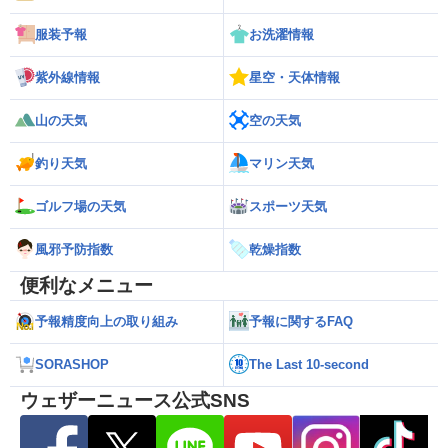
服装予報
お洗濯情報
紫外線情報
星空・天体情報
山の天気
空の天気
釣り天気
マリン天気
ゴルフ場の天気
スポーツ天気
風邪予防指数
乾燥指数
便利なメニュー
予報精度向上の取り組み
予報に関するFAQ
SORASHOP
The Last 10-second
ウェザーニュース公式SNS