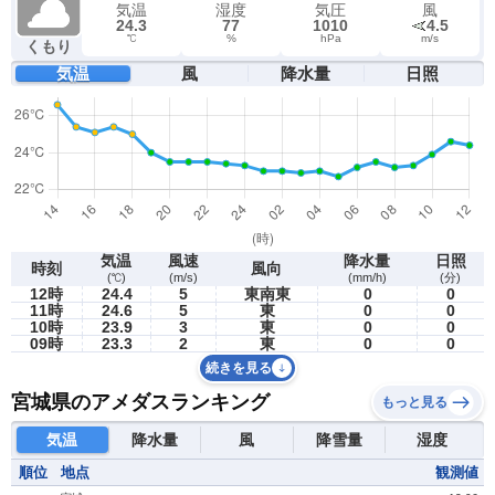
気温
湿度
気圧
風
24.3
77
1010
4.5
℃
%
hPa
m/s
くもり
気温
風
降水量
日照
気温
風速
降水量
日照
時刻
風向
(℃)
(m/s)
(mm/h)
(分)
12時
24.4
5
東南東
0
0
11時
24.6
5
東
0
0
10時
23.9
3
東
0
0
09時
23.3
2
東
0
0
続きを見る
宮城県のアメダスランキング
もっと見る
気温
降水量
風
降雪量
湿度
順位
地点
観測値