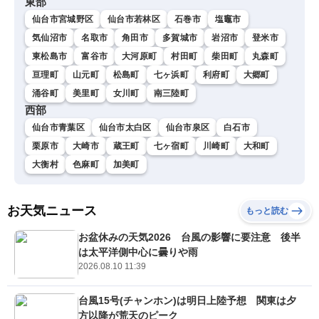
東部
仙台市宮城野区
仙台市若林区
石巻市
塩竈市
気仙沼市
名取市
角田市
多賀城市
岩沼市
登米市
東松島市
富谷市
大河原町
村田町
柴田町
丸森町
亘理町
山元町
松島町
七ヶ浜町
利府町
大郷町
涌谷町
美里町
女川町
南三陸町
西部
仙台市青葉区
仙台市太白区
仙台市泉区
白石市
栗原市
大崎市
蔵王町
七ヶ宿町
川崎町
大和町
大衡村
色麻町
加美町
お天気ニュース
もっと読む
お盆休みの天気2026 台風の影響に要注意 後半
は太平洋側中心に曇りや雨
2026.08.10 11:39
台風15号(チャンホン)は明日上陸予想 関東は夕
方以降が荒天のピーク