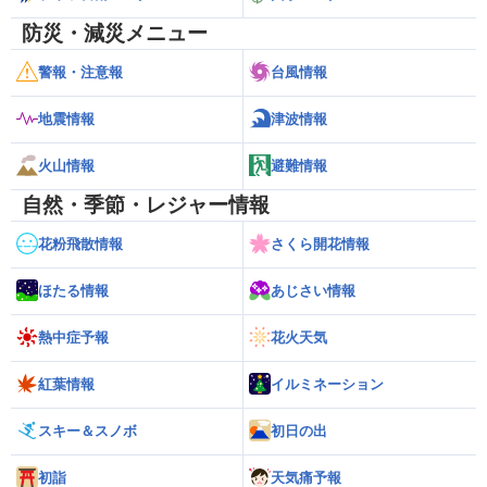
防災・減災メニュー
警報・注意報
台風情報
地震情報
津波情報
火山情報
避難情報
自然・季節・レジャー情報
花粉飛散情報
さくら開花情報
ほたる情報
あじさい情報
熱中症予報
花火天気
紅葉情報
イルミネーション
スキー＆スノボ
初日の出
初詣
天気痛予報