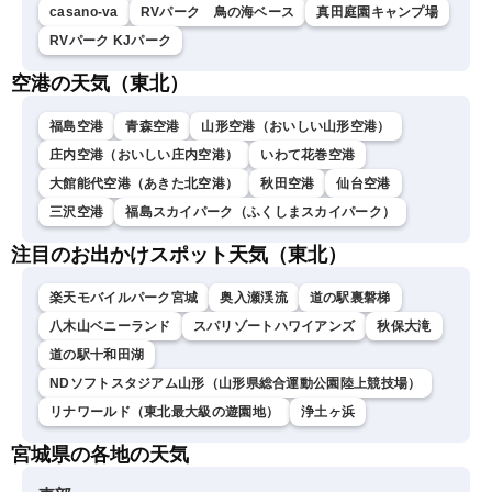
casano-va
RVパーク 鳥の海ベース
真田庭園キャンプ場
RVパーク KJパーク
空港の天気（東北）
福島空港
青森空港
山形空港（おいしい山形空港）
庄内空港（おいしい庄内空港）
いわて花巻空港
大館能代空港（あきた北空港）
秋田空港
仙台空港
三沢空港
福島スカイパーク（ふくしまスカイパーク）
注目のお出かけスポット天気（東北）
楽天モバイルパーク宮城
奥入瀬渓流
道の駅裏磐梯
八木山ベニーランド
スパリゾートハワイアンズ
秋保大滝
道の駅十和田湖
NDソフトスタジアム山形（山形県総合運動公園陸上競技場）
リナワールド（東北最大級の遊園地）
浄土ヶ浜
宮城県の各地の天気