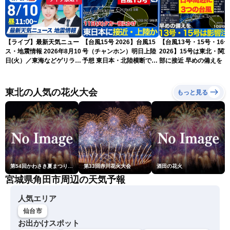
【ライブ】最新天気ニュー
【台風15号 2026】台風15
【台風13号・15号・16号
ス・地震情報 2026年8月10
号（チャンホン）明日上陸
2026】15号は東北・関
日(火）／東海などゲリラ雷
予想 東日本・北陸横断で大
部に接近 早めの備えを（
雨に注意 東北や関東は早め
雨や暴風に要警戒（10日9
日6時更新）
の台風対策を〈ウェザーニ
時現在）
ュースLiVEコーヒータイ
東北の人気の花火大会
もっと見る
ム・小林李衣奈／有賀哲
夫〉
第54回かわさき夏まつり花火大会「おらが自慢のでっかい花火」
第33回赤川花火大会
酒田の花火
宮城県角田市周辺の天気予報
人気エリア
仙台市
お出かけスポット