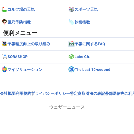
ゴルフ場の天気
スポーツ天気
風邪予防指数
乾燥指数
便利メニュー
予報精度向上の取り組み
予報に関するFAQ
SORASHOP
Labs Ch.
マイソリューション
The Last 10-second
会社概要
利用規約
プライバシーポリシー
特定商取引法の表記
外部送信先
ご利
ウェザーニュース