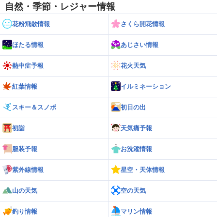
自然・季節・レジャー情報
花粉飛散情報
さくら開花情報
ほたる情報
あじさい情報
熱中症予報
花火天気
紅葉情報
イルミネーション
スキー＆スノボ
初日の出
初詣
天気痛予報
服装予報
お洗濯情報
紫外線情報
星空・天体情報
山の天気
空の天気
釣り情報
マリン情報