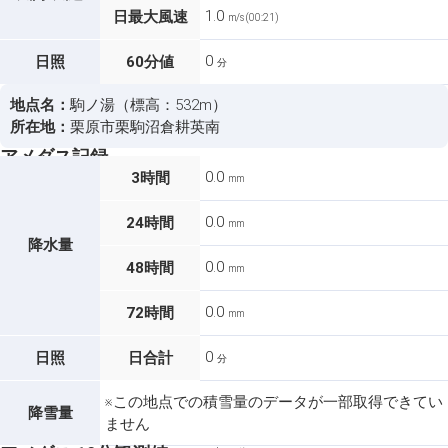
1.0
日最大風速
m/s (00:21)
0
日照
60分値
分
地点名：
駒ノ湯（標高：532m）
所在地：
栗原市栗駒沼倉耕英南
アメダス記録
0.0
3時間
mm
0.0
24時間
mm
降水量
0.0
48時間
mm
0.0
72時間
mm
0
日照
日合計
分
※この地点での積雪量のデータが一部取得できてい
降雪量
ません