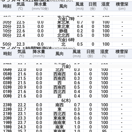
アメダス 10分観測値
07日07時40分
気温
降水量
風速
日照
湿度
積雪深
時刻
風向
(℃)
(mm/10分)
(m/s)
(分)
(%)
(cm)
40分
22.5
0.0
東北東
0.5
0
100
-
7(金) 7時
30分
22.5
0.0
東北東
0.7
0
100
-
20分
22.5
0.0
東北東
0.4
0
100
-
10分
22.6
0.0
静穏
0.2
0
100
-
00分
22.4
0.0
北北西
0.5
0
100
-
7(金) 6時
50分
22.3
0.0
北
0.5
0
100
-
アメダス 1時間観測値
07日07時00分
気温
降水量
風速
日照
湿度
積雪深
時刻
風向
(℃)
(mm/h)
(m/s)
(分)
(%)
(cm)
07時
22.4
0.0
北北西
0.5
0
100
-
7(金)
06時
22.0
0.0
北西
0.3
0
100
-
05時
21.6
0.0
西南西
0.4
0
100
-
04時
21.5
0.0
西南西
0.3
0
100
-
03時
21.5
0.0
西
0.6
0
100
-
02時
20.9
0.0
西南西
0.5
0
100
-
01時
21.6
0.0
西北西
0.4
0
100
-
00時
21.6
0.0
西
0.4
0
100
-
6(木)
23時
22.2
0.0
南西
0.7
0
100
-
22時
22.7
0.0
東
0.3
0
100
-
21時
23.1
0.0
西北西
0.6
0
100
-
20時
23.3
0.0
東南東
0.6
0
100
-
19時
23.7
0.0
南南東
1.0
0
100
-
18時
24.3
0.0
南東
1.0
0
100
-
17時
25.7
0.0
東南東
1.0
0
95
-