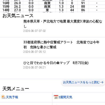
16時
26.0
0.0
南東
1.0
0
91
-
15時
26.2
0.0
南東
1.3
24
88
-
14時
27.0
0.0
東
1.3
44
86
-
13時
28.4
0.0
東南東
2.0
60
81
-
お天気ニュース
12時
26.4
0.0
東南東
1.9
60
84
-
11時
26.2
0.0
南南東
2.0
60
80
-
熊本県天草・芦北地方で地震 最大震度3 津波の心配な
10時
26.3
0.0
南東
1.7
60
80
-
し
09時
25.0
0.0
南南東
1.7
60
83
-
08時
24.0
2026.08.07 07:02
0.0
南南西
1.0
25
88
-
33都道府県に熱中症警戒アラート 北海道では今年
初 危険な暑さに警戒
2026.08.07 05:12
ひと目でわかる今日の傘マップ 8月7日(金)
2026.08.07 06:21
お天気ニュースをもっと読む
天気メニュー
天気予報
2週間天気