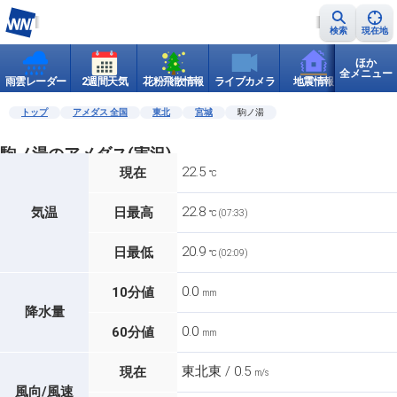
検索
現在地
ほか
全メニュー
雨雲レーダー
2週間天気
花粉飛散情報
ライブカメラ
地震情報
世界天
トップ
アメダス 全国
東北
宮城
駒ノ湯
駒ノ湯のアメダス(実況)
22.5
現在
℃
22.8
気温
日最高
℃ (07:33)
20.9
日最低
℃ (02:09)
0.0
10分値
mm
降水量
0.0
60分値
mm
東北東 / 0.5
現在
m/s
風向/風速