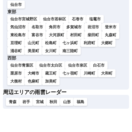
仙台市
東部
仙台市宮城野区
仙台市若林区
石巻市
塩竈市
気仙沼市
名取市
角田市
多賀城市
岩沼市
登米市
東松島市
富谷市
大河原町
村田町
柴田町
丸森町
亘理町
山元町
松島町
七ヶ浜町
利府町
大郷町
涌谷町
美里町
女川町
南三陸町
西部
仙台市青葉区
仙台市太白区
仙台市泉区
白石市
栗原市
大崎市
蔵王町
七ヶ宿町
川崎町
大和町
大衡村
色麻町
加美町
周辺エリアの雨雲レーダー
青森
岩手
宮城
秋田
山形
福島