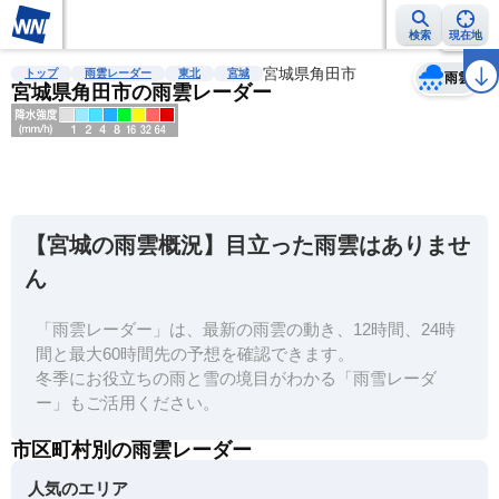
検索
現在地
天気
台風
雨雲レーダー
台風情報
地震情報
宮城県角田市
警報・注意報
2週間天気
ラ
トップ
雨雲レーダー
東北
宮城
雨雲
宮城県角田市の雨雲レーダー
明
る
い
【宮城の雨雲概況】目立った雨雲はありませ
暗
ん
い
「雨雲レーダー」は、最新の雨雲の動き、12時間、24時
薄
間と最大60時間先の予想を確認できます。
い
冬季にお役立ちの雨と雪の境目がわかる「雨雪レーダ
濃
ー」もご活用ください。
い
市区町村別の雨雲レーダー
人気のエリア