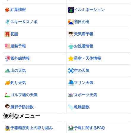
紅葉情報
イルミネーション
スキー＆スノボ
初日の出
初詣
天気痛予報
服装予報
お洗濯情報
紫外線情報
星空・天体情報
山の天気
空の天気
釣り天気
マリン天気
ゴルフ場の天気
スポーツ天気
風邪予防指数
乾燥指数
便利なメニュー
予報精度向上の取り組み
予報に関するFAQ