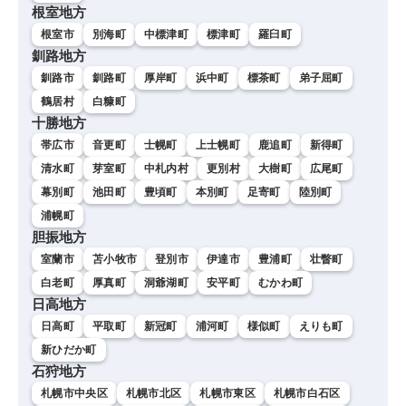
根室地方
根室市
別海町
中標津町
標津町
羅臼町
釧路地方
釧路市
釧路町
厚岸町
浜中町
標茶町
弟子屈町
鶴居村
白糠町
十勝地方
帯広市
音更町
士幌町
上士幌町
鹿追町
新得町
清水町
芽室町
中札内村
更別村
大樹町
広尾町
幕別町
池田町
豊頃町
本別町
足寄町
陸別町
浦幌町
胆振地方
室蘭市
苫小牧市
登別市
伊達市
豊浦町
壮瞥町
白老町
厚真町
洞爺湖町
安平町
むかわ町
日高地方
日高町
平取町
新冠町
浦河町
様似町
えりも町
新ひだか町
石狩地方
札幌市中央区
札幌市北区
札幌市東区
札幌市白石区