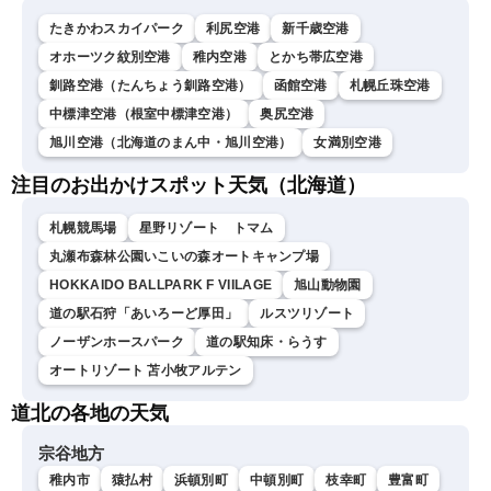
たきかわスカイパーク
利尻空港
新千歳空港
オホーツク紋別空港
稚内空港
とかち帯広空港
釧路空港（たんちょう釧路空港）
函館空港
札幌丘珠空港
中標津空港（根室中標津空港）
奥尻空港
旭川空港（北海道のまん中・旭川空港）
女満別空港
注目のお出かけスポット天気（北海道）
札幌競馬場
星野リゾート トマム
丸瀬布森林公園いこいの森オートキャンプ場
HOKKAIDO BALLPARK F VIILAGE
旭山動物園
道の駅石狩「あいろーど厚田」
ルスツリゾート
ノーザンホースパーク
道の駅知床・らうす
オートリゾート 苫小牧アルテン
道北の各地の天気
宗谷地方
稚内市
猿払村
浜頓別町
中頓別町
枝幸町
豊富町