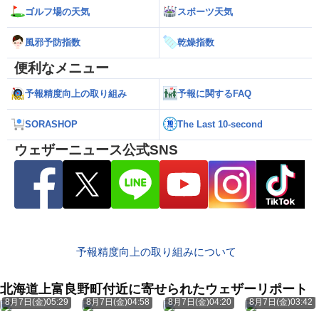
ゴルフ場の天気
スポーツ天気
風邪予防指数
乾燥指数
便利なメニュー
予報精度向上の取り組み
予報に関するFAQ
SORASHOP
The Last 10-second
ウェザーニュース公式SNS
予報精度向上の取り組みについて
北海道上富良野町付近に寄せられたウェザーリポート
8月7日(金)05:29
8月7日(金)04:58
8月7日(金)04:20
8月7日(金)03:42