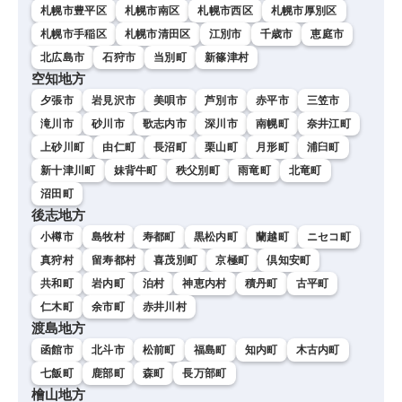
札幌市豊平区
札幌市南区
札幌市西区
札幌市厚別区
札幌市手稲区
札幌市清田区
江別市
千歳市
恵庭市
北広島市
石狩市
当別町
新篠津村
空知地方
夕張市
岩見沢市
美唄市
芦別市
赤平市
三笠市
滝川市
砂川市
歌志内市
深川市
南幌町
奈井江町
上砂川町
由仁町
長沼町
栗山町
月形町
浦臼町
新十津川町
妹背牛町
秩父別町
雨竜町
北竜町
沼田町
後志地方
小樽市
島牧村
寿都町
黒松内町
蘭越町
ニセコ町
真狩村
留寿都村
喜茂別町
京極町
倶知安町
共和町
岩内町
泊村
神恵内村
積丹町
古平町
仁木町
余市町
赤井川村
渡島地方
函館市
北斗市
松前町
福島町
知内町
木古内町
七飯町
鹿部町
森町
長万部町
檜山地方