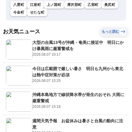
八雲町
江差町
上ノ国町
厚沢部町
乙部町
奥尻町
今金町
せたな町
お天気ニュース
もっと読む
大型の台風13号が沖縄・奄美に接近中 明日にか
け暴風雨に厳重警戒を
2026.08.07 10:17
今日は広範囲で厳しい暑さ 明日も九州から東北
は熱中症対策が必須
2026.08.07 15:25
沖縄本島地方で線状降水帯が発生のおそれ 大雨に
厳重警戒
2026.08.07 15:18
週間天気予報 お盆休みは暑さと台風の動向に注
意