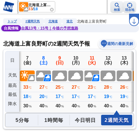
北海道上富良野町
33
/
18
検索
現在地
雨雲レーダー
台風情報
地震情報
警報・注意報
2週間天気
ラ
北海道上富良野町
トップ
2週間天気
北海道
道北
台風情報
台風13号・15号｜今後の予想進路
北海道上富良野町の2週間天気予報
週間の最新見解
6
7
8
9
10
11
12
13
日
(木)
(金)
(土)
(日)
(月)
(火)
(水)
(木)
(
天気
最高
33
33
27
25
27
23
28
26
2
℃
℃
℃
℃
℃
℃
℃
℃
最低
16
18
20
17
17
17
19
19
1
℃
℃
℃
℃
℃
℃
℃
℃
降水
0
30
40
40
40
60
40
40
2
ミリ
%
%
%
%
%
%
%
5分毎
1時間毎
今日明日
2週間天気