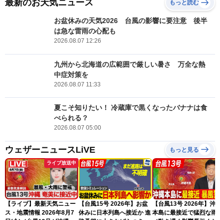
最新のお天気ニュース
もっと読む
お盆休みの天気2026 台風の影響に要注意 後半
は急な雷雨の心配も
2026.08.07 12:26
九州から北海道の広範囲で厳しい暑さ 万全な熱
中症対策を
2026.08.07 11:33
夏こそ知りたい！ 冷蔵庫で黒くなったバナナは食
べられる？
2026.08.07 05:00
ウェザーニュースLiVE
もっと見る
ライブ放送中
【ライブ】最新天気ニュー
【台風15号 2026年】お盆
【台風13号 2026年】沖
ス・地震情報 2026年8月7
休みに日本列島へ接近か 進
本島に最接近で猛烈な雨