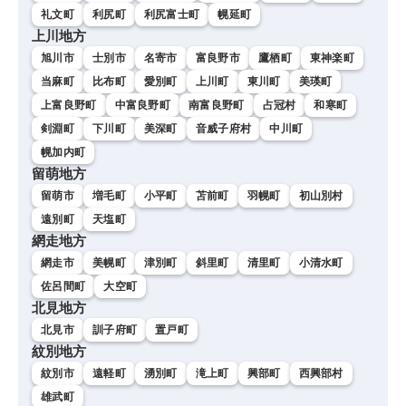
礼文町
利尻町
利尻富士町
幌延町
上川地方
旭川市
士別市
名寄市
富良野市
鷹栖町
東神楽町
当麻町
比布町
愛別町
上川町
東川町
美瑛町
上富良野町
中富良野町
南富良野町
占冠村
和寒町
剣淵町
下川町
美深町
音威子府村
中川町
幌加内町
留萌地方
留萌市
増毛町
小平町
苫前町
羽幌町
初山別村
遠別町
天塩町
網走地方
網走市
美幌町
津別町
斜里町
清里町
小清水町
佐呂間町
大空町
北見地方
北見市
訓子府町
置戸町
紋別地方
紋別市
遠軽町
湧別町
滝上町
興部町
西興部村
雄武町