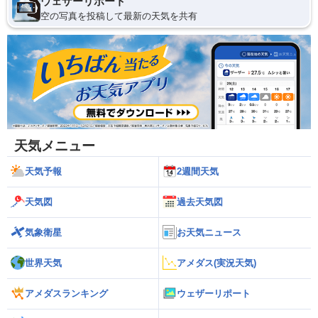
ウェザーリポート
空の写真を投稿して最新の天気を共有
天気メニュー
天気予報
2週間天気
天気図
過去天気図
気象衛星
お天気ニュース
世界天気
アメダス(実況天気)
アメダスランキング
ウェザーリポート