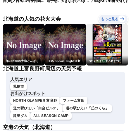
日(金)／台風13号が沖縄・
路予想に大きなばらつき
／動き遅く影響長引くお
奄美に最接近へ 令和8年
（7日13時更新）
れ（7日13時更新）
熊本地震情報〈ウェザーニ
ュースLiVEアフタヌーン・
北海道の人気の花火大会
もっと見る
小林李衣奈／内藤邦裕〉
第23回釧路大漁どんぱく花火大会 ～道新・光と音のファンタジー～
HBA Special Night 道新・秋華火（はなび）
第17回ばんけい夏まつり大花火大会
北海道上富良野町周辺の天気予報
人気エリア
札幌市
お出かけスポット
NORTH GLAMPER 富良野
ファーム富田
道の駅びえい「白金ビルケ」
道の駅びえい「丘のくら」
滝里ダム
ALL SEASON CAMP
空港の天気（北海道）