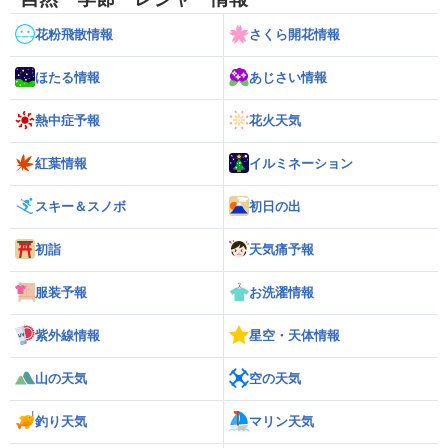
花粉飛散情報
さくら開花情報
ほたる情報
あじさい情報
熱中症予報
花火天気
紅葉情報
イルミネーション
スキー＆スノボ
初日の出
初詣
天気痛予報
服装予報
お洗濯情報
紫外線情報
星空・天体情報
山の天気
空の天気
釣り天気
マリン天気