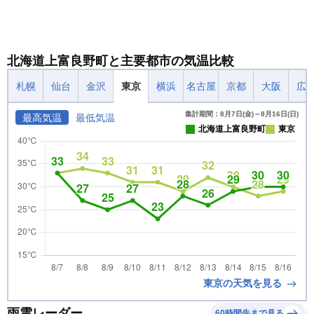
北海道上富良野町と主要都市の気温比較
札幌
仙台
金沢
東京
横浜
名古屋
京都
大阪
広
集計期間：8月7日(金)～8月16日(日)
最高気温
最低気温
北海道上富良野町
東京
東京の天気を見る
雨雲レーダー
60時間先まで見る