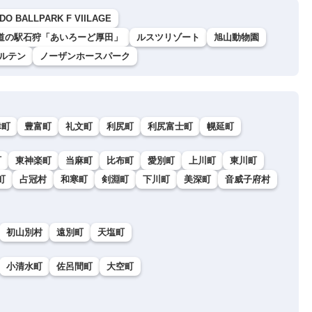
DO BALLPARK F VIILAGE
道の駅石狩「あいろーど厚田」
ルスツリゾート
旭山動物園
ルテン
ノーザンホースパーク
幸町
豊富町
礼文町
利尻町
利尻富士町
幌延町
町
東神楽町
当麻町
比布町
愛別町
上川町
東川町
町
占冠村
和寒町
剣淵町
下川町
美深町
音威子府村
初山別村
遠別町
天塩町
小清水町
佐呂間町
大空町