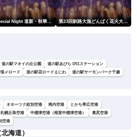
HBA Special Night 道新・秋華火（はなび）
第23回釧路大漁どんぱく花火大会 ～道新・光と音のファンタジー～
道の駅マオイの丘公園
道の駅あびら D51ステーション
夕張メロード
道の駅花ロードえにわ
道の駅サーモンパーク千歳
港
オホーツク紋別空港
稚内空港
とかち帯広空港
札幌丘珠空港
中標津空港（根室中標津空港）
奥尻空港
別空港
（北海道）