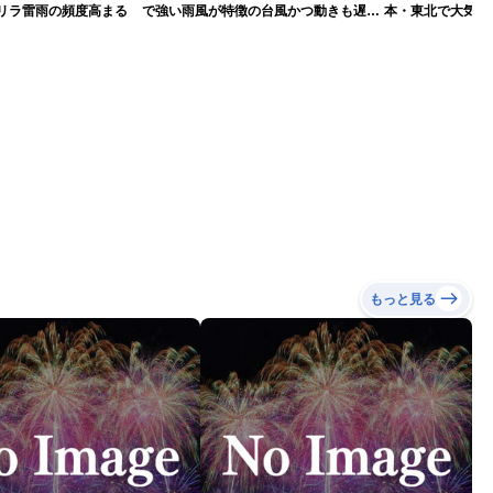
ゲリラ雷雨の頻度高まる
で強い雨風が特徴の台風かつ動きも遅く
本・東北で大気の
影響が長引くおそれ
2026.08.08
もっと見る