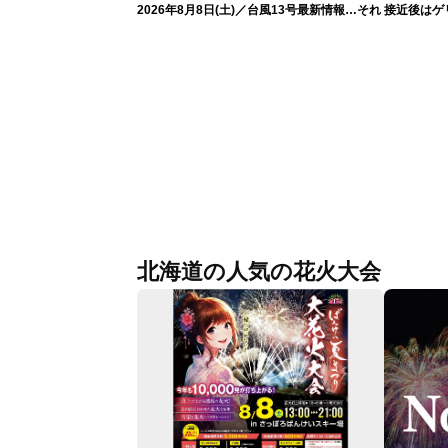
2026年8月8日(土)／台風13号最新情報
それ 接近後は
令和8年熊本地震情報〈ウェザーニュー
スLiVEアフタヌーン・山岸愛梨／芳野達
郎〉
北海道の人気の花火大会