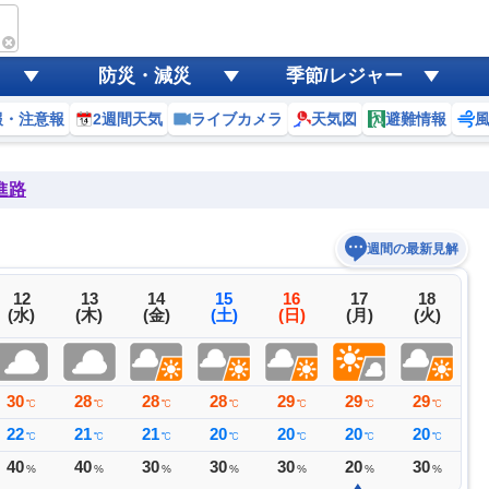
防災・減災
季節/レジャー
報・注意報
2週間天気
ライブカメラ
天気図
避難情報
進路
週間の最新見解
12
13
14
15
16
17
18
(水)
(木)
(金)
(土)
(日)
(月)
(火)
30
28
28
28
29
29
29
2
℃
℃
℃
℃
℃
℃
℃
22
21
21
20
20
20
20
2
℃
℃
℃
℃
℃
℃
℃
40
40
30
30
30
20
30
2
%
%
%
%
%
%
%