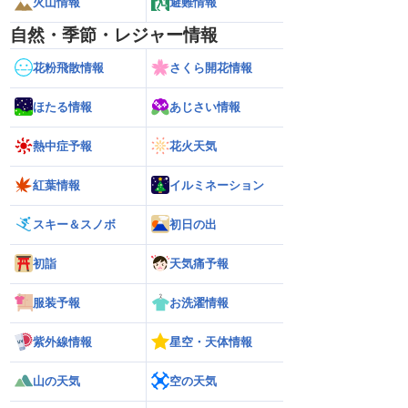
火山情報
避難情報
自然・季節・レジャー情報
花粉飛散情報
さくら開花情報
ほたる情報
あじさい情報
熱中症予報
花火天気
紅葉情報
イルミネーション
スキー＆スノボ
初日の出
初詣
天気痛予報
服装予報
お洗濯情報
紫外線情報
星空・天体情報
山の天気
空の天気
雷警戒】午後は東日
【台風13号 2026】台風離れてもスパイ
【台風15号 202