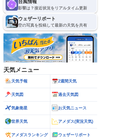
台風情報
影響は？接近状況をリアルタイム更新
ウェザーリポート
空の写真を投稿して最新の天気を共有
天気メニュー
天気予報
2週間天気
天気図
過去天気図
気象衛星
お天気ニュース
世界天気
アメダス(実況天気)
アメダスランキング
ウェザーリポート