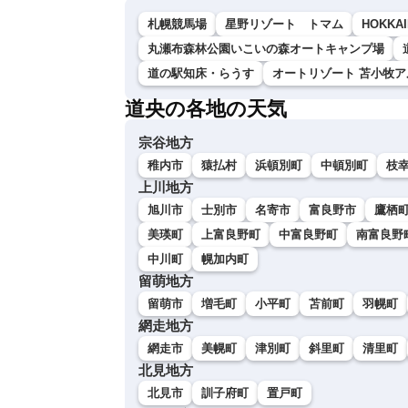
札幌競馬場
星野リゾート トマム
HOKKAI
丸瀬布森林公園いこいの森オートキャンプ場
道の駅知床・らうす
オートリゾート 苫小牧ア
道央の各地の天気
宗谷地方
稚内市
猿払村
浜頓別町
中頓別町
枝
上川地方
旭川市
士別市
名寄市
富良野市
鷹栖
美瑛町
上富良野町
中富良野町
南富良野
中川町
幌加内町
留萌地方
留萌市
増毛町
小平町
苫前町
羽幌町
網走地方
網走市
美幌町
津別町
斜里町
清里町
北見地方
北見市
訓子府町
置戸町