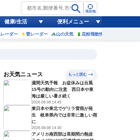
現在地
健康/生活
便利メニュー
風レーダー
雷レーダー
山の天気
花粉飛散情報
世界天気
お天気ニュース
もっと読む
19
20
21
22
週間天気予報 お盆休みは台風
(水)
(木)
(金)
(土)
予報の
15号の動向に注意 西日本や東
C
D
C
C
信頼度
高
海は厳しい暑さ続く
A
2026.08.08 14:45
B
東日本や東北でゲリラ雷雨が発
C
8
29
26
26
D
生 岐阜県内では非常に激しい雨
℃
℃
℃
℃
E
に
0
20
18
16
低
℃
℃
℃
℃
2026.08.08 14:30
？
0
30
10
10
アメリカ南西部は長期間の熱波
%
%
%
%