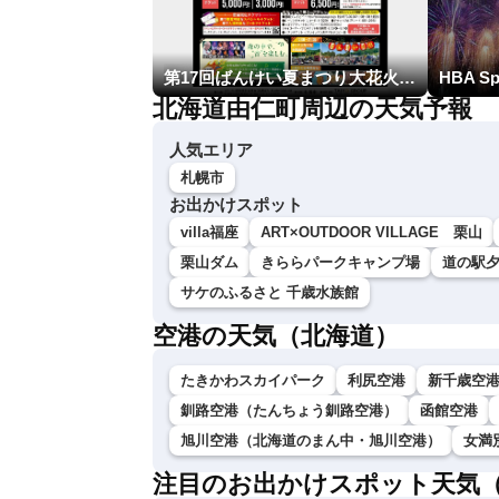
第17回ばんけい夏まつり大花火大会
北海道由仁町周辺の天気予報
人気エリア
札幌市
お出かけスポット
villa福座
ART×OUTDOOR VILLAGE 栗山
栗山ダム
きららパークキャンプ場
道の駅
サケのふるさと 千歳水族館
空港の天気（北海道）
たきかわスカイパーク
利尻空港
新千歳空
釧路空港（たんちょう釧路空港）
函館空港
旭川空港（北海道のまん中・旭川空港）
女満
注目のお出かけスポット天気