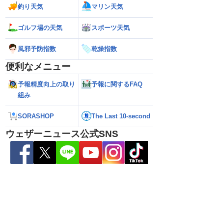
状態が非常に不安定に
ラルバンドによる大雨警戒（8日6時情
響するおそれ（8日
釣り天気
マリン天気
報）
ゴルフ場の天気
スポーツ天気
風邪予防指数
乾燥指数
便利なメニュー
予報精度向上の取り
予報に関するFAQ
組み
SORASHOP
The Last 10-second
ウェザーニュース公式SNS