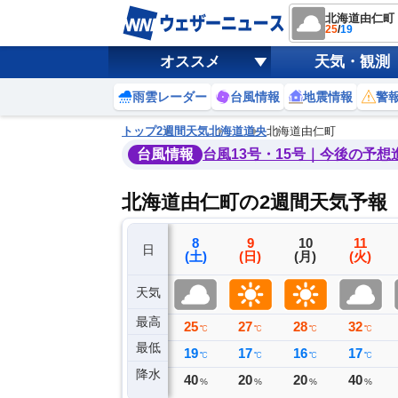
北海道由仁町
25
/
19
オススメ
天気・観測
雨雲レーダー
台風情報
地震情報
警
トップ
2週間天気
北海道
道央
北海道由仁町
台風情報
台風13号・15号｜今後の予想
北海道由仁町の2週間天気予報
5
6
7
8
9
10
11
日
(水)
(木)
(金)
(土)
(日)
(月)
(火)
天気
最高
26
29
31
25
27
28
32
℃
℃
℃
℃
℃
℃
℃
最低
17
17
20
19
17
16
17
℃
℃
℃
℃
℃
℃
℃
降水
0
0
0
40
20
20
40
ミリ
ミリ
ミリ
%
%
%
%