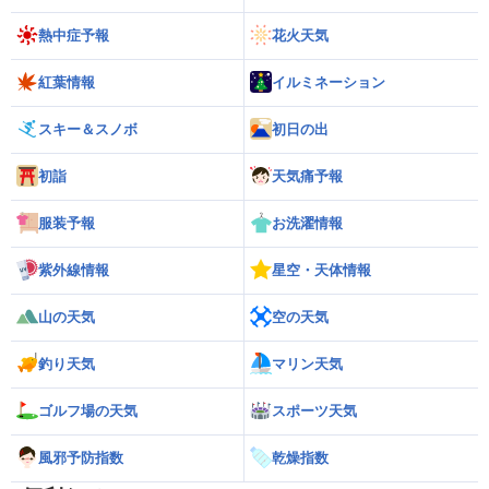
熱中症予報
花火天気
紅葉情報
イルミネーション
スキー＆スノボ
初日の出
初詣
天気痛予報
服装予報
お洗濯情報
紫外線情報
星空・天体情報
山の天気
空の天気
釣り天気
マリン天気
ゴルフ場の天気
スポーツ天気
風邪予防指数
乾燥指数