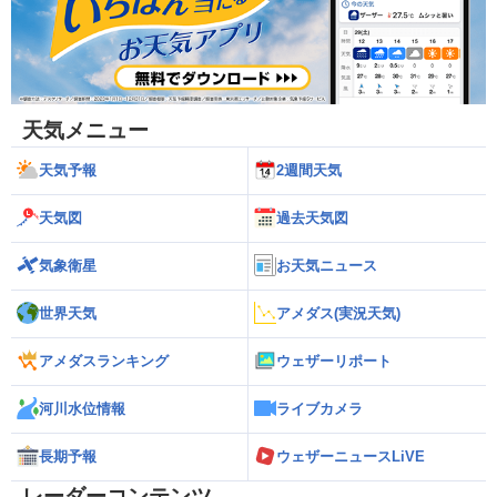
天気メニュー
天気予報
2週間天気
天気図
過去天気図
気象衛星
お天気ニュース
世界天気
アメダス(実況天気)
アメダスランキング
ウェザーリポート
河川水位情報
ライブカメラ
長期予報
ウェザーニュースLiVE
レーダーコンテンツ