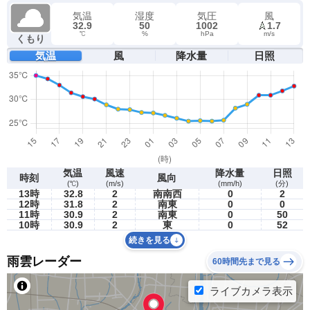
気温
湿度
気圧
風
32.9
50
1002
1.7
℃
%
hPa
m/s
くもり
気温
風
降水量
日照
気温
風速
降水量
日照
時刻
風向
(℃)
(m/s)
(mm/h)
(分)
13時
32.8
2
南南西
0
2
12時
31.8
2
南東
0
0
11時
30.9
2
南東
0
50
10時
30.9
2
東
0
52
続きを見る
雨雲レーダー
60時間先まで見る