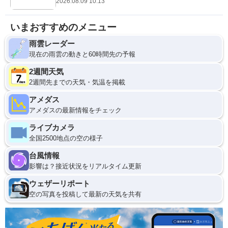
2026.08.09 10:13
いまおすすめのメニュー
雨雲レーダー
現在の雨雲の動きと60時間先の予報
2週間天気
2週間先までの天気・気温を掲載
アメダス
アメダスの最新情報をチェック
ライブカメラ
全国2500地点の空の様子
台風情報
影響は？接近状況をリアルタイム更新
ウェザーリポート
空の写真を投稿して最新の天気を共有