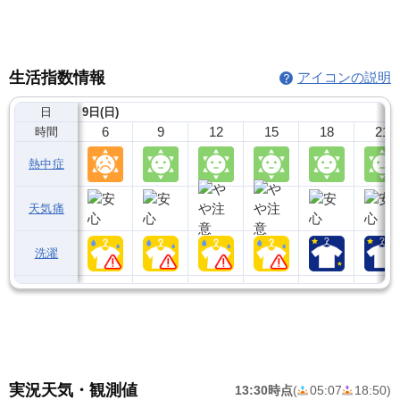
生活指数情報
アイコンの説明
日
9日(日)
6
9
12
15
18
21
時間
熱中症
天気痛
洗濯
実況天気・観測値
13:30時点
(
05:07
18:50
)