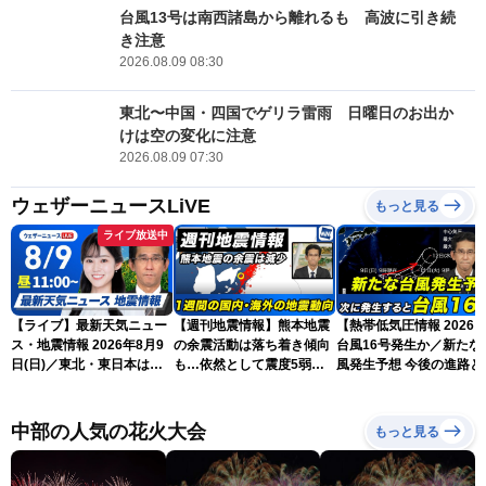
台風13号は南西諸島から離れるも 高波に引き続
き注意
2026.08.09 08:30
東北〜中国・四国でゲリラ雷雨 日曜日のお出か
けは空の変化に注意
2026.08.09 07:30
ウェザーニュースLiVE
もっと見る
ライブ放送中
【ライブ】最新天気ニュー
【週刊地震情報】熊本地震
【熱帯低気圧情報 2026
ス・地震情報 2026年8月9
の余震活動は落ち着き傾向
台風16号発生か／新たな
日(日)／東北・東日本は急
も…依然として震度5弱警
風発生予想 今後の進路と
な雷雨に注意〈ウェザーニ
戒
本への影響は？(9日 12
ュースLiVEコーヒータイ
新)
ム・青原桃香／山口剛央〉
中部の人気の花火大会
もっと見る