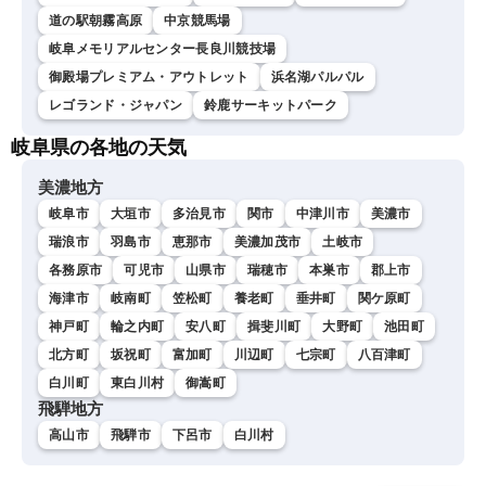
道の駅朝霧高原
中京競馬場
岐阜メモリアルセンター長良川競技場
御殿場プレミアム・アウトレット
浜名湖パルパル
レゴランド・ジャパン
鈴鹿サーキットパーク
岐阜県の各地の天気
美濃地方
岐阜市
大垣市
多治見市
関市
中津川市
美濃市
瑞浪市
羽島市
恵那市
美濃加茂市
土岐市
各務原市
可児市
山県市
瑞穂市
本巣市
郡上市
海津市
岐南町
笠松町
養老町
垂井町
関ケ原町
神戸町
輪之内町
安八町
揖斐川町
大野町
池田町
北方町
坂祝町
富加町
川辺町
七宗町
八百津町
白川町
東白川村
御嵩町
飛騨地方
高山市
飛騨市
下呂市
白川村