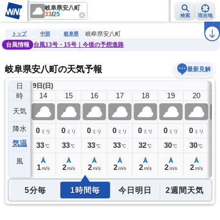
岐阜県安八町
33
/
25
検索
現在地
雨雲レーダー
台風情報
地震情報
警報・注意報
2週間天気
ラ
岐阜県安八町
トップ
中部
岐阜県
台風情報
台風13号・15号｜今後の予想進路
岐阜県安八町の天気予報
最新見解
日
9日(日)
13
14
15
16
17
18
19
20
時
天気
降水
0
0
0
0
0
0
0
0
0
ミリ
ミリ
ミリ
ミリ
ミリ
ミリ
ミリ
ミリ
気温
33
33
33
33
33
32
30
30
2
℃
℃
℃
℃
℃
℃
℃
℃
風
1
1
2
2
2
2
2
2
1
m/s
m/s
m/s
m/s
m/s
m/s
m/s
m/s
5分毎
1時間毎
今日明日
2週間天気