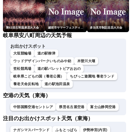
第62回石和温泉花火大会
越前市サマーフェスティバル花火大会
多治見市制記念花火大会
岐阜県安八町周辺の天気予報
お出かけスポット
大垣競輪場
道の駅柳津
ウッドデザインパークいちのみや紡
木曽川大堰
笠松競馬場
道の駅パレットピアおおの
岐阜県こどもの国（養老公園）
ちびっこ遊園地 養老ランド
養老天命反転地
道の駅池田温泉
空港の天気（東海）
中部国際空港セントレア
県営名古屋空港
富士山静岡空港
注目のお出かけスポット天気（東海）
ナガシマスパーランド
ふもとっぱら
伊勢神宮(内宮)