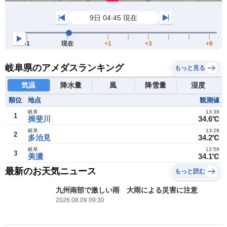
岐阜県のアメダスランキング
もっと見る
気温
降水量
風
降雪量
湿度
順位
地点
観測値
岐阜
13:38
1
揖斐川
34.6℃
岐阜
13:28
2
多治見
34.2℃
岐阜
12:59
3
美濃
34.1℃
最新のお天気ニュース
もっと読む
九州南部で激しい雨 大雨による災害に注意
2026.08.09 09:30