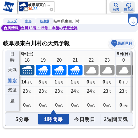
岐阜県東白川村
30
/
23
検索
現在地
雨雲レーダー
台風情報
地震情報
警報・注意報
2週間天気
ラ
岐阜県東白川村
トップ
中部
岐阜県
台風情報
台風13号・15号｜今後の予想進路
岐阜県東白川村の天気予報
最新見解
日
8日(土)
9日(日)
17
18
19
20
21
22
23
0
時
天気
降水
25
14
5
1
1
0
0
0
0
リ
ミリ
ミリ
ミリ
ミリ
ミリ
ミリ
ミリ
ミリ
気温
23
23
23
23
24
24
23
23
2
℃
℃
℃
℃
℃
℃
℃
℃
風
0
0
0
0
0
0
0
0
0
m/s
m/s
m/s
m/s
m/s
m/s
m/s
m/s
5分毎
1時間毎
今日明日
2週間天気