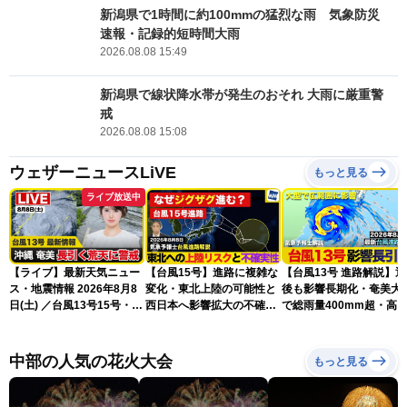
新潟県で1時間に約100mmの猛烈な雨 気象防災
速報・記録的短時間大雨
2026.08.08 15:49
新潟県で線状降水帯が発生のおそれ 大雨に厳重警
戒
2026.08.08 15:08
ウェザーニュースLiVE
もっと見る
ライブ放送中
【ライブ】最新天気ニュー
【台風15号】進路に複雑な
【台風13号 進路解説】
ス・地震情報 2026年8月8
変化・東北上陸の可能性と
後も影響長期化・奄美大
日(土) ／台風13号15号・ゲ
西日本へ影響拡大の不確実
で総雨量400mm超・高
リラ雷雨最新見解・令和8
性
に要警戒（2026.08.08
年熊本地震情報〈ウェザー
16:00）
ニュースLiVEイブニング・
中部の人気の花火大会
もっと見る
小川千奈／芳野達郎〉