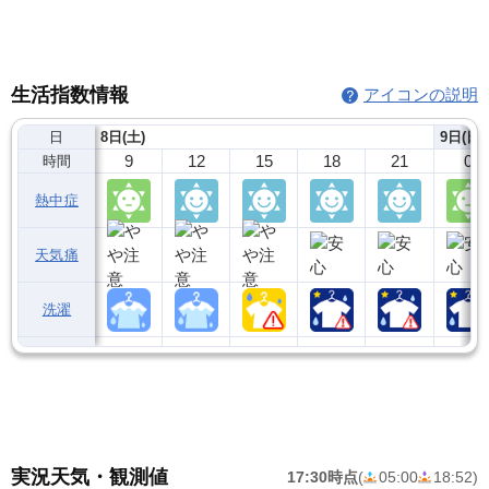
生活指数情報
アイコンの説明
日
8日(土)
9日(日)
9
12
15
18
21
0
時間
熱中症
天気痛
洗濯
実況天気・観測値
17:30時点
(
05:00
18:52
)