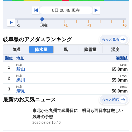
岐阜県のアメダスランキング
もっと見る
気温
降水量
風
降雪量
湿度
順位
地点
観測値
岐阜
14:30
1
船山
65.0mm
岐阜
17:20
2
黒川
55.0mm
岐阜
15:40
3
清見
50.0mm
最新のお天気ニュース
もっと読む
東北から九州で猛暑日に 明日も西日本は厳しい
残暑の予想
2026.08.08 15:40