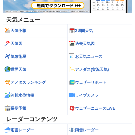
天気メニュー
天気予報
2週間天気
天気図
過去天気図
気象衛星
お天気ニュース
世界天気
アメダス(実況天気)
アメダスランキング
ウェザーリポート
河川水位情報
ライブカメラ
長期予報
ウェザーニュースLiVE
レーダーコンテンツ
雨雲レーダー
雨雪レーダー