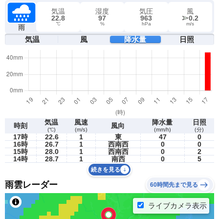
気温
湿度
気圧
風
22.8
97
963
0.2
℃
%
hPa
m/s
雨
気温
風
降水量
日照
気温
風速
降水量
日照
時刻
風向
(℃)
(m/s)
(mm/h)
(分)
17時
22.6
1
東
47
0
16時
26.7
1
西南西
0
0
15時
28.0
1
西南西
0
2
14時
28.7
1
南西
0
5
続きを見る
雨雲レーダー
60時間先まで見る