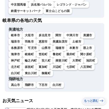
中京競馬場
浜名湖パルパル
レゴランド・ジャパン
鈴鹿サーキットパーク
富士山こどもの国
岐阜県の各地の天気
美濃地方
岐阜市
大垣市
多治見市
関市
中津川市
美濃市
瑞浪市
羽島市
恵那市
美濃加茂市
土岐市
各務原市
可児市
山県市
瑞穂市
本巣市
郡上市
海津市
岐南町
笠松町
養老町
垂井町
関ケ原町
神戸町
輪之内町
安八町
揖斐川町
大野町
池田町
北方町
坂祝町
富加町
川辺町
七宗町
八百津町
白川町
東白川村
御嵩町
飛騨地方
高山市
飛騨市
下呂市
白川村
お天気ニュース
もっと読む