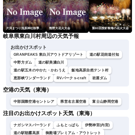
片貝まつり浅原神社秋季例大祭奉納大煙火
熊野大花火大会
第80回按針祭海の花火大会
岐阜県東白川村周辺の天気予報
お出かけスポット
GRANPEAKS 東白川アウトドアリゾート
道の駅花街道付知
中野方ダム
道の駅美濃白川
道の駅五木のやかた・かわうえ
飯地高原自然テント村
恵那峡ワンダーランド
RVパーク s-craft
岩屋ダム
空港の天気（東海）
中部国際空港セントレア
県営名古屋空港
富士山静岡空港
注目のお出かけスポット天気（東海）
ナガシマスパーランド
ふもとっぱら
伊勢神宮(内宮)
道の駅朝霧高原
御殿場プレミアム・アウトレット