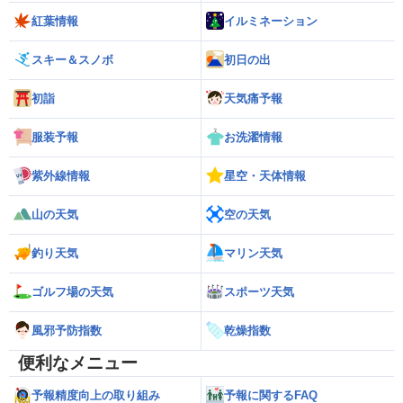
紅葉情報
イルミネーション
スキー＆スノボ
初日の出
初詣
天気痛予報
服装予報
お洗濯情報
紫外線情報
星空・天体情報
山の天気
空の天気
釣り天気
マリン天気
ゴルフ場の天気
スポーツ天気
風邪予防指数
乾燥指数
便利なメニュー
予報精度向上の取り組み
予報に関するFAQ