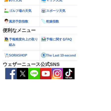
釣り天気
マリン天気
ゴルフ場の天気
スポーツ天気
風邪予防指数
乾燥指数
便利なメニュー
予報精度向上の取り
予報に関するFAQ
組み
ら離れた西日本太平洋
【熊本八代で39℃観測】被災地・熊本へ
【台風15号 202
SORASHOP
The Last 10-second
心に大雨のおそれ
台風による雨風の影響は？
の可能性も進路は定
新）
ウェザーニュース公式SNS