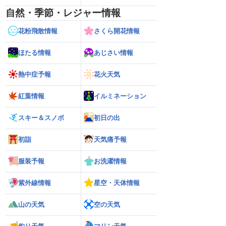
自然・季節・レジャー情報
花粉飛散情報
さくら開花情報
ほたる情報
あじさい情報
熱中症予報
花火天気
紅葉情報
イルミネーション
スキー＆スノボ
初日の出
初詣
天気痛予報
服装予報
お洗濯情報
紫外線情報
星空・天体情報
山の天気
空の天気