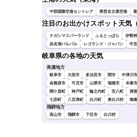
中部国際空港セントレア
県営名古屋空港
注目のお出かけスポット天気
ナガシマスパーランド
ふもとっぱら
伊勢神
浜名湖パルパル
レゴランド・ジャパン
中
岐阜県の各地の天気
美濃地方
岐阜市
大垣市
多治見市
関市
中津川
各務原市
可児市
山県市
瑞穂市
本巣
関ケ原町
神戸町
輪之内町
安八町
揖
七宗町
八百津町
白川町
東白川村
御
飛騨地方
高山市
飛騨市
下呂市
白川村