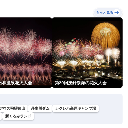
もっと見る
回石和温泉花火大会
第80回按針祭海の花火大会
デウス飛騨位山
丹生川ダム
カクレハ高原キャンプ場
新くるみランド