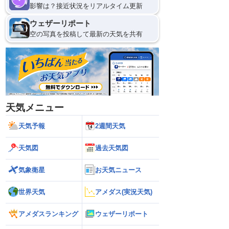
影響は？接近状況をリアルタイム更新
ウェザーリポート
空の写真を投稿して最新の天気を共有
天気メニュー
天気予報
2週間天気
天気図
過去天気図
気象衛星
お天気ニュース
世界天気
アメダス(実況天気)
アメダスランキング
ウェザーリポート