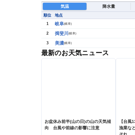
気温
降水量
順位
地点
岐阜
1
(
岐阜
)
揖斐川
2
(
岐阜
)
美濃
3
(
岐阜
)
最新のお天気ニュース
お盆休み前半(山の日)の山の天気傾
【台風1
向 台風や前線の影響に注意
漁業など
それ