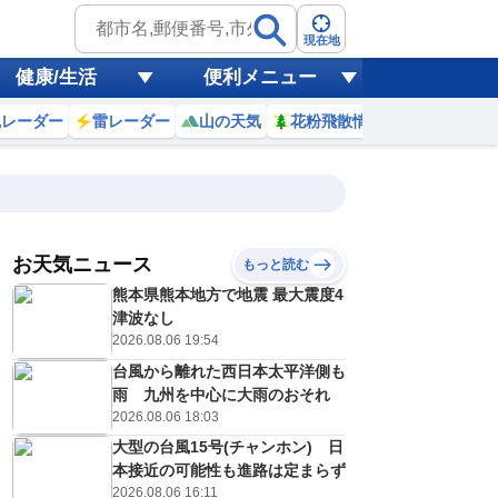
現在地
健康/生活
便利メニュー
風レーダー
雷レーダー
山の天気
花粉飛散情報
世界天気
お天気ニュース
もっと読む
8日(土)
熊本県熊本地方で地震 最大震度4
6
17
18
19
20
21
22
23
0
津波なし
2026.08.06 19:54
台風から離れた西日本太平洋側も
0
0
0
0
0
0
0
0
雨 九州を中心に大雨のおそれ
リ
ミリ
ミリ
ミリ
ミリ
ミリ
ミリ
ミリ
ミリ
2026.08.06 18:03
29
28
27
26
25
24
24
23
℃
℃
℃
℃
℃
℃
℃
℃
℃
大型の台風15号(チャンホン) 日
本接近の可能性も進路は定まらず
3
2
2
1
1
1
1
0
/s
m/s
m/s
m/s
m/s
m/s
m/s
m/s
m/s
2026.08.06 16:11