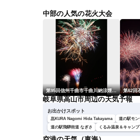
中部の人気の花火大会
第95回信州千曲市千曲川納涼煙火大会
第62
岐阜県高山市周辺の天気予報
お出かけスポット
嵓KURA Nagomi Hida Takayama
道の駅モン
道の駅飛騨街道 なぎさ
くるみ温泉＆キャンプ
空港の天気（東海）