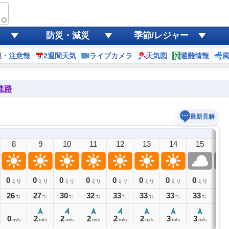
防災・減災
季節/レジャー
報・注意報
2週間天気
ライブカメラ
天気図
避難情報
進路
最新見解
8
9
10
11
12
13
14
15
1
0
0
0
0
0
0
0
0
0
ミリ
ミリ
ミリ
ミリ
ミリ
ミリ
ミリ
ミリ
ミ
26
27
30
32
33
33
33
33
31
℃
℃
℃
℃
℃
℃
℃
℃
0
2
2
2
2
2
3
3
3
m/s
m/s
m/s
m/s
m/s
m/s
m/s
m/s
m