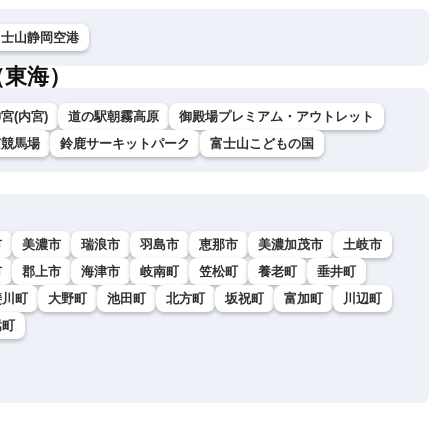
富士山静岡空港
（東海）
宮(内宮)
道の駅朝霧高原
御殿場プレミアム・アウトレット
京競馬場
鈴鹿サーキットパーク
富士山こどもの国
市
美濃市
瑞浪市
羽島市
恵那市
美濃加茂市
土岐市
市
郡上市
海津市
岐南町
笠松町
養老町
垂井町
斐川町
大野町
池田町
北方町
坂祝町
富加町
川辺町
嵩町