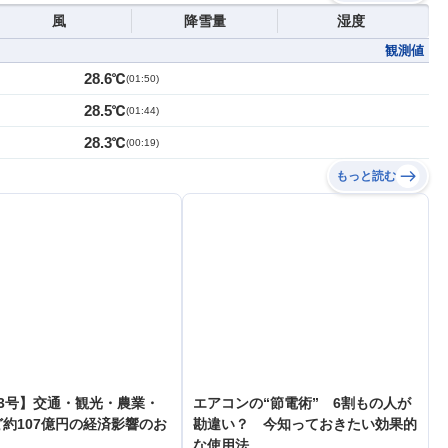
風
降雪量
湿度
観測値
28.6℃
(
01:50
)
28.5℃
(
01:44
)
28.3℃
(
00:19
)
もっと読む
3号】交通・観光・農業・
エアコンの“節電術” 6割もの人が
約107億円の経済影響のお
勘違い？ 今知っておきたい効果的
な使用法