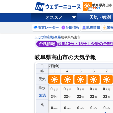
岐阜県高山市
33
/
23
オススメ
天気・観測
雨雲レーダー
台風情報
地震情報
警
トップ
中部
岐阜県
岐阜県高山市
台風情報
台風13号・15号｜今後の予想
岐阜県高山市の天気予報
日
日(木)
7日(金)
23
0
1
2
3
4
5
6
7
時
天気
降水
0
0
0
0
0
0
0
0
ミリ
ミリ
ミリ
ミリ
ミリ
ミリ
ミリ
ミリ
ミリ
気温
25
25
24
24
24
23
23
23
23
℃
℃
℃
℃
℃
℃
℃
℃
℃
風
1
1
1
1
0
0
0
0
0
m/s
m/s
m/s
m/s
m/s
m/s
m/s
m/s
m/s