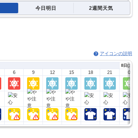
今日明日
2週間天気
アイコンの説明
8日(土)
6
9
12
15
18
21
0