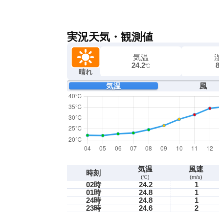
実況天気・観測値
気温
24.2
℃
晴れ
気温
風
気温
風速
時刻
(℃)
(m/s)
02時
24.2
1
01時
24.8
1
24時
24.8
1
23時
24.6
2