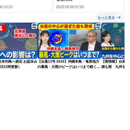
06 10:15
2026.08.06 07:00
もっと見る
島へ接近 お盆休み
【台風13号 2026】沖縄本島・奄美地方
【雨情報】台風か
日22時更新）
の暴風・大雨のピークはいつまで続く？
側も雨 九州を中
（6日18時更新）