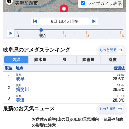
岐阜県のアメダスランキング
もっと見る
気温
降水量
風
降雪量
湿度
順位
地点
観測値
岐阜
01:50
1
岐阜
28.6℃
岐阜
01:44
2
揖斐川
28.5℃
岐阜
00:19
3
美濃
28.3℃
最新のお天気ニュース
もっと読む
お盆休み前半(山の日)の山の天気傾向 台風や前線
の影響に注意