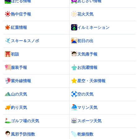
ほたる情報
あじさい情報
熱中症予報
花火天気
紅葉情報
イルミネーション
スキー＆スノボ
初日の出
初詣
天気痛予報
服装予報
お洗濯情報
紫外線情報
星空・天体情報
山の天気
空の天気
釣り天気
マリン天気
ゴルフ場の天気
スポーツ天気
風邪予防指数
乾燥指数