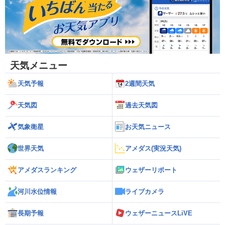
天気メニュー
天気予報
2週間天気
天気図
過去天気図
気象衛星
お天気ニュース
世界天気
アメダス(実況天気)
アメダスランキング
ウェザーリポート
河川水位情報
ライブカメラ
長期予報
ウェザーニュースLiVE