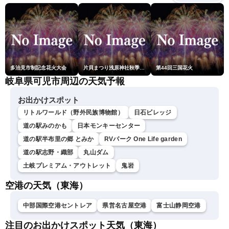
多治見市制記念花火大会
片貝まつり浅原神社秋季例大祭奉納大煙火
第44回三国花火
岐阜県可児市周辺の天気予報
お出かけスポット
リトルワールド（野外民族博物館）
日石ビレッジ
道の駅みのかも
日本モンキーセンター
道の駅半布里の郷 とみか
RVパーク One Life garden
道の駅志野・織部
丸山ダム
土岐プレミアム・アウトレット
鬼岩
空港の天気（東海）
中部国際空港セントレア
県営名古屋空港
富士山静岡空港
注目のお出かけスポット天気（東海）