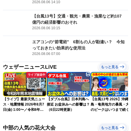
2026.08.06 14:10
【台風13号】交通・観光・農業・漁業など約107
億円の経済影響のおそれ
2026.08.06 10:15
エアコンの“節電術” 6割もの人が勘違い？ 今知
っておきたい効果的な使用法
2026.08.06 07:00
ウェザーニュースLiVE
もっと見る
ライブ放送中
【ライブ】最新天気ニュー
【ダブル台風】日本列島へ
【台風13号 2026】沖縄
ス・地震情報 2026年8月7
接近 お盆休みへの影響は？
島・奄美地方の暴風・大
日(金) 1:00〜／令和8年熊
（6日22時更新）
のピークはいつまで続く
本地震情報 台風13号が沖
（6日18時更新）
縄に接近〈ウェザーニュー
スLiVE〉
中部の人気の花火大会
もっと見る