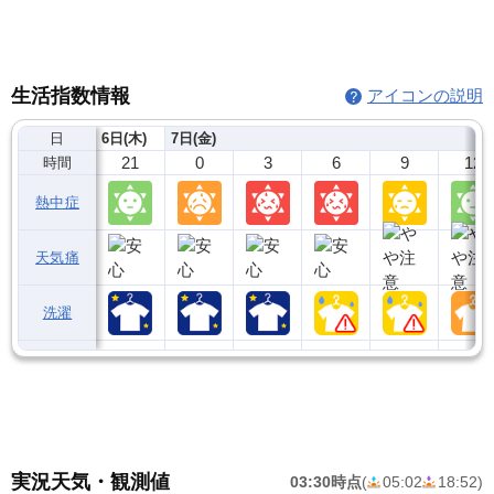
生活指数情報
アイコンの説明
日
6日(木)
7日(金)
21
0
3
6
9
12
時間
熱中症
天気痛
洗濯
実況天気・観測値
03:30時点
(
05:02
18:52
)