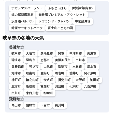
ナガシマスパーランド
ふもとっぱら
伊勢神宮(内宮)
道の駅朝霧高原
御殿場プレミアム・アウトレット
浜名湖パルパル
レゴランド・ジャパン
中京競馬場
鈴鹿サーキットパーク
富士山こどもの国
岐阜県の各地の天気
美濃地方
岐阜市
大垣市
多治見市
関市
中津川市
美濃市
瑞浪市
羽島市
恵那市
美濃加茂市
土岐市
各務原市
可児市
山県市
瑞穂市
本巣市
郡上市
海津市
岐南町
笠松町
養老町
垂井町
関ケ原町
神戸町
輪之内町
安八町
揖斐川町
大野町
池田町
北方町
坂祝町
富加町
川辺町
七宗町
八百津町
白川町
東白川村
御嵩町
飛騨地方
高山市
飛騨市
下呂市
白川村