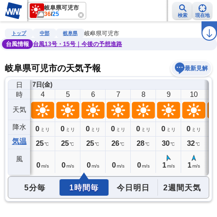
岐阜県可児市
36
/
25
検索
現在地
雨雲レーダー
台風情報
地震情報
警報・注意報
2週間天気
ラ
岐阜県可児市
トップ
中部
岐阜県
台風情報
台風13号・15号｜今後の予想進路
岐阜県可児市の天気予報
最新見解
日
7日(金)
3
4
5
6
7
8
9
10
時
天気
降水
0
0
0
0
0
0
0
0
0
ミリ
ミリ
ミリ
ミリ
ミリ
ミリ
ミリ
ミリ
気温
26
25
25
25
26
28
30
32
3
℃
℃
℃
℃
℃
℃
℃
℃
風
0
0
0
0
0
0
1
1
1
m/s
m/s
m/s
m/s
m/s
m/s
m/s
m/s
5分毎
1時間毎
今日明日
2週間天気