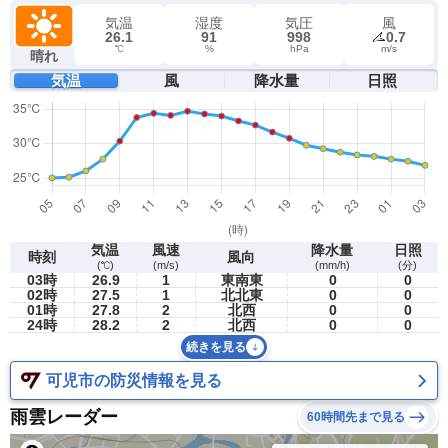
気温
湿度
気圧
風
26.1
91
998
0.7
℃
%
hPa
m/s
晴れ
気温
風
降水量
日照
気温
風速
降水量
日照
時刻
風向
(℃)
(m/s)
(mm/h)
(分)
03時
26.9
1
東南東
0
0
02時
27.5
1
北北東
0
0
01時
27.8
2
北西
0
0
24時
28.2
2
北西
0
0
続きを見る
可児市の防災情報を見る
雨雲レーダー
60時間先まで見る