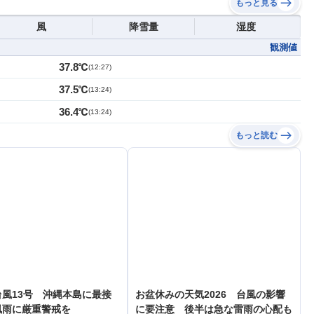
もっと見る
風
降雪量
湿度
観測値
37.8℃
(
12:27
)
37.5℃
(
13:24
)
36.4℃
(
13:24
)
もっと読む
風13号 沖縄本島に最接
お盆休みの天気2026 台風の影響
風雨に厳重警戒を
に要注意 後半は急な雷雨の心配も