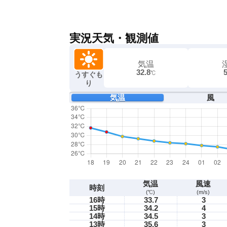
実況天気・観測値
気温
32.8
℃
うすぐも
り
気温
風
気温
風速
時刻
(℃)
(m/s)
16時
33.7
3
15時
34.2
4
14時
34.5
3
13時
35.6
3