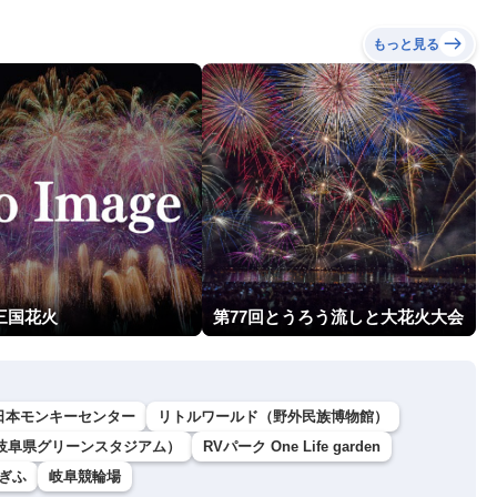
もっと見る
三国花火
第77回とうろう流しと大花火大会
日本モンキーセンター
リトルワールド（野外民族博物館）
岐阜県グリーンスタジアム）
RVパーク One Life garden
ぎふ
岐阜競輪場