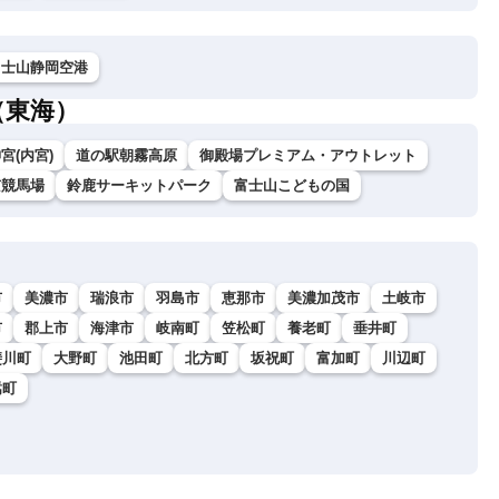
富士山静岡空港
（東海）
宮(内宮)
道の駅朝霧高原
御殿場プレミアム・アウトレット
京競馬場
鈴鹿サーキットパーク
富士山こどもの国
市
美濃市
瑞浪市
羽島市
恵那市
美濃加茂市
土岐市
市
郡上市
海津市
岐南町
笠松町
養老町
垂井町
斐川町
大野町
池田町
北方町
坂祝町
富加町
川辺町
嵩町