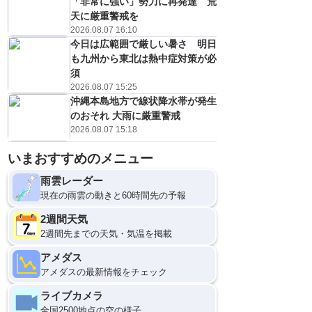
「非常に強い」勢力に再発達 荒
天に厳重警戒を
2026.08.07 16:10
今日は広範囲で厳しい暑さ 明日
も九州から東北は熱中症対策が必
須
2026.08.07 15:25
沖縄本島地方で線状降水帯が発生
のおそれ 大雨に厳重警戒
2026.08.07 15:18
いまおすすめのメニュー
雨雲レーダー
現在の雨雲の動きと60時間先の予報
2週間天気
2週間先までの天気・気温を掲載
アメダス
アメダスの最新情報をチェック
ライブカメラ
全国2500地点の空の様子