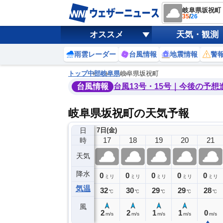
岐阜県坂祝町
35
/
26
オススメ
天気・観測
雨雲レーダー
台風情報
地震情報
警
トップ
中部
岐阜県
岐阜県坂祝町
台風情報
台風13号・15号｜今後の予想
岐阜県坂祝町の天気予報
日
7日(金)
13
14
15
16
17
18
19
20
21
時
天気
降水
0
0
0
0
0
0
0
0
ミリ
ミリ
ミリ
ミリ
ミリ
ミリ
ミリ
ミリ
ミリ
気温
35
34
34
33
32
30
29
29
28
℃
℃
℃
℃
℃
℃
℃
℃
℃
風
3
3
3
2
2
2
1
1
0
m/s
m/s
m/s
m/s
m/s
m/s
m/s
m/s
m/s