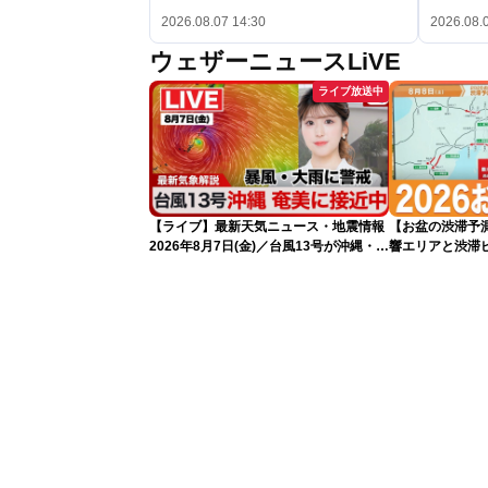
2026.08.07 14:30
2026.08.
ウェザーニュースLiVE
ライブ放送中
【ライブ】最新天気ニュース・地震情報
【お盆の渋滞予測
2026年8月7日(金)／台風13号が沖縄・奄
響エリアと渋滞
美に最接近へ 令和8年熊本地震情報
NEXCO中日本
〈ウェザーニュースLiVEアフタヌーン・
小林李衣奈／内藤邦裕〉