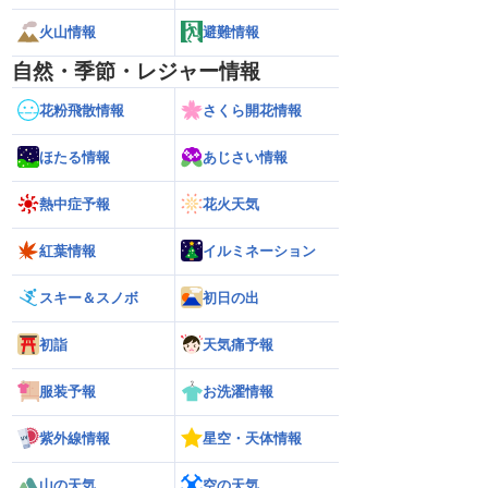
火山情報
避難情報
自然・季節・レジャー情報
花粉飛散情報
さくら開花情報
ほたる情報
あじさい情報
熱中症予報
花火天気
紅葉情報
イルミネーション
スキー＆スノボ
初日の出
初詣
天気痛予報
服装予報
お洗濯情報
紫外線情報
星空・天体情報
山の天気
空の天気