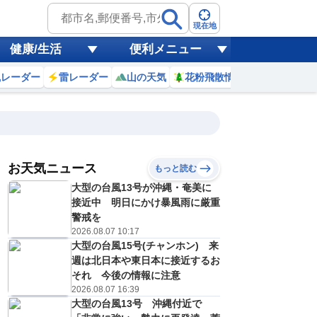
現在地
健康/生活
便利メニュー
風レーダー
雷レーダー
山の天気
花粉飛散情報
世界天気
お天気ニュース
もっと読む
大型の台風13号が沖縄・奄美に
7
8
9
10
11
12
13
14
接近中 明日にかけ暴風雨に厳重
警戒を
2026.08.07 10:17
大型の台風15号(チャンホン) 来
0
0
0
0
0
0
0
0
ミリ
ミリ
ミリ
ミリ
ミリ
ミリ
ミリ
ミリ
ミリ
週は北日本や東日本に接近するお
26
28
29
30
32
33
33
34
℃
℃
℃
℃
℃
℃
℃
℃
℃
それ 今後の情報に注意
2026.08.07 16:39
0
0
0
1
1
1
1
1
大型の台風13号 沖縄付近で
/s
m/s
m/s
m/s
m/s
m/s
m/s
m/s
m/s