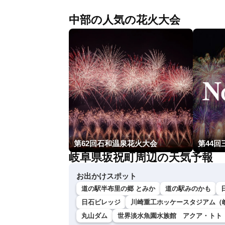
中部の人気の花火大会
第62回石和温泉花火大会
第44回
岐阜県坂祝町周辺の天気予報
お出かけスポット
道の駅半布里の郷 とみか
道の駅みのかも
日石ビレッジ
川崎重工ホッケースタジアム（
丸山ダム
世界淡水魚園水族館 アクア・トト 