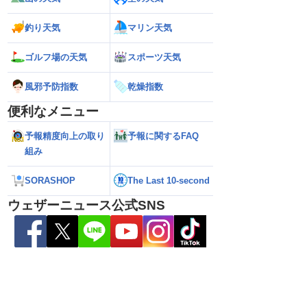
釣り天気
マリン天気
ゴルフ場の天気
スポーツ天気
風邪予防指数
乾燥指数
便利なメニュー
予報精度向上の取り
予報に関するFAQ
26年】沖縄本島に最接近
【台風13号 2026年】台風の目に入る直
【台風13号 202
組み
き遅く影響長引くおそ
前の猛烈な雨風 最大瞬間風速42.2m/s観
が沖縄・奄美に最接
）
測 吹き返しも猛烈な暴風になるおそれ
（7日10時現在）
（7日11時更新）
SORASHOP
The Last 10-second
ウェザーニュース公式SNS