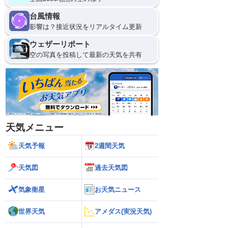
台風情報
影響は？接近状況をリアルタイム更新
ウェザーリポート
空の写真を投稿して最新の天気を共有
天気メニュー
天気予報
2週間天気
天気図
過去天気図
気象衛星
お天気ニュース
世界天気
アメダス(実況天気)