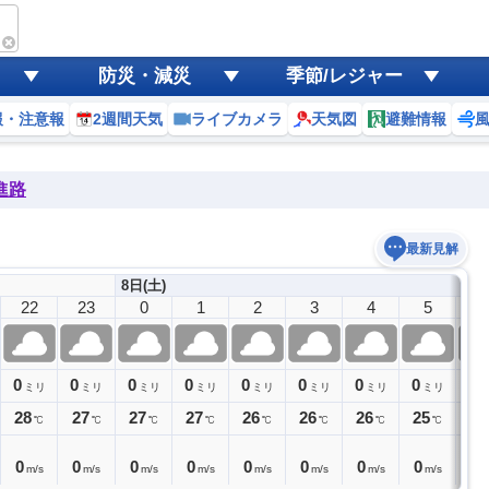
防災・減災
季節/レジャー
報・注意報
2週間天気
ライブカメラ
天気図
避難情報
進路
最新見解
8日(土)
22
23
0
1
2
3
4
5
6
0
0
0
0
0
0
0
0
0
ミリ
ミリ
ミリ
ミリ
ミリ
ミリ
ミリ
ミリ
28
27
27
27
26
26
26
25
25
℃
℃
℃
℃
℃
℃
℃
℃
0
0
0
0
0
0
0
0
0
m/s
m/s
m/s
m/s
m/s
m/s
m/s
m/s
m