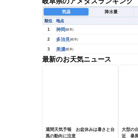
岐阜県のアメダスランキング
気温
降水量
順位
地点
神岡
1
(
岐阜
)
多治見
2
(
岐阜
)
美濃
3
(
岐阜
)
最新のお天気ニュース
週間天気予報 お盆休みは暑さと台
大型の台
風の動向に注意
近 暴