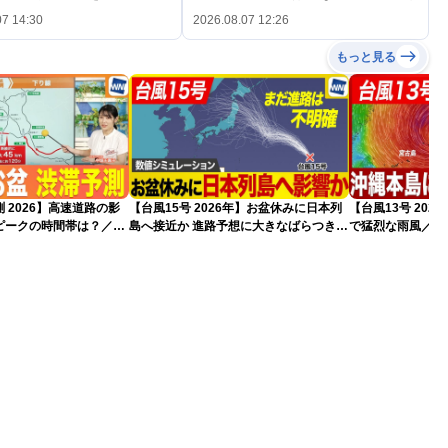
07 14:30
2026.08.07 12:26
もっと見る
 2026】高速道路の影
【台風15号 2026年】お盆休みに日本列
【台風13号 20
ピークの時間帯は？／
島へ接近か 進路予想に大きなばらつき
で猛烈な雨風／動
情報
（7日13時更新）
れ（7日13時更新