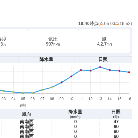
16:40時点
(
05:03
18:52
)
湿度
気圧
風
53
997
2.7
%
hPa
m/s
降水量
日照
降水量
日照
風向
(mm/h)
(分)
南南西
0
47
南南西
0
60
南南西
0
60
南南西
0
60