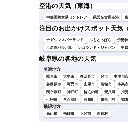
空港の天気（東海）
中部国際空港セントレア
県営名古屋空港
注目のお出かけスポット天気
ナガシマスパーランド
ふもとっぱら
伊勢神
浜名湖パルパル
レゴランド・ジャパン
中
岐阜県の各地の天気
美濃地方
岐阜市
大垣市
多治見市
関市
中津川
各務原市
可児市
山県市
瑞穂市
本巣
関ケ原町
神戸町
輪之内町
安八町
揖
七宗町
八百津町
白川町
東白川村
御
飛騨地方
高山市
飛騨市
下呂市
白川村