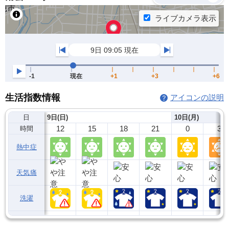
生活指数情報
アイコンの説明
日
9日(日)
10日(月)
12
15
18
21
0
3
時間
熱中症
天気痛
洗濯