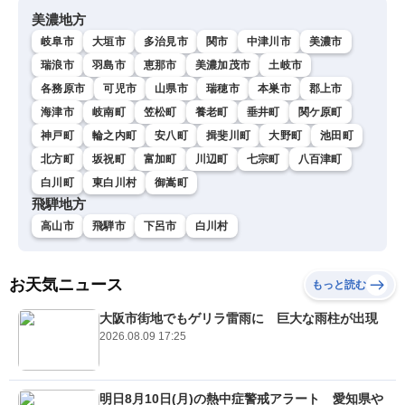
美濃地方
岐阜市
大垣市
多治見市
関市
中津川市
美濃市
瑞浪市
羽島市
恵那市
美濃加茂市
土岐市
各務原市
可児市
山県市
瑞穂市
本巣市
郡上市
海津市
岐南町
笠松町
養老町
垂井町
関ケ原町
神戸町
輪之内町
安八町
揖斐川町
大野町
池田町
北方町
坂祝町
富加町
川辺町
七宗町
八百津町
白川町
東白川村
御嵩町
飛騨地方
高山市
飛騨市
下呂市
白川村
お天気ニュース
もっと読む
大阪市街地でもゲリラ雷雨に 巨大な雨柱が出現
2026.08.09 17:25
明日8月10日(月)の熱中症警戒アラート 愛知県や