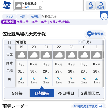
笠松競馬場
33
/
25
検索
現在地
雨雲レーダー
台風情報
地震情報
警報・注意報
2週間天気
ラ
笠松競馬場
トップ
中部
岐阜県
台風情報
台風13号・15号・16号｜今後の予想進路
笠松競馬場の天気予報
最新見解
日
9日(日)
10日(月)
18
19
20
21
22
23
0
1
時
天気
降水
0
0
0
0
0
0
0
0
0
ミリ
ミリ
ミリ
ミリ
ミリ
ミリ
ミリ
ミリ
気温
32
31
30
29
29
28
28
28
2
℃
℃
℃
℃
℃
℃
℃
℃
風
2
2
1
1
1
1
1
1
1
m/s
m/s
m/s
m/s
m/s
m/s
m/s
m/s
5分毎
1時間毎
今日明日
2週間天気
雨雲レーダー
60時間先まで見る