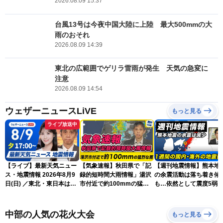
2026.08.09 15:37
台風13号は今夜中国大陸に上陸 最大500mmの大
雨のおそれ
2026.08.09 14:39
東北の広範囲でゲリラ雷雨が発生 天気の急変に
注意
2026.08.09 14:54
ウェザーニュースLiVE
もっと見る
ライブ放送中
【ライブ】最新天気ニュー
【気象速報】秋田県で「記
【週刊地震情報】熊本地
ス・地震情報 2026年8月9
録的短時間大雨情報」湯沢
の余震活動は落ち着き傾
日(日) ／東北・東日本は急
市付近で約100mmの猛烈
も…依然として震度5弱
な雷雨に注意〈ウェザーニ
な雨
戒
ュースLiVEイブニング・戸
北美月／芳野達郎〉
中部の人気の花火大会
もっと見る