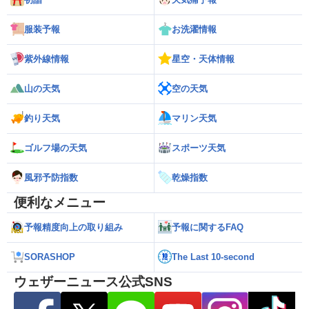
服装予報
お洗濯情報
紫外線情報
星空・天体情報
山の天気
空の天気
釣り天気
マリン天気
ゴルフ場の天気
スポーツ天気
風邪予防指数
乾燥指数
便利なメニュー
予報精度向上の取り組み
予報に関するFAQ
SORASHOP
The Last 10-second
ウェザーニュース公式SNS