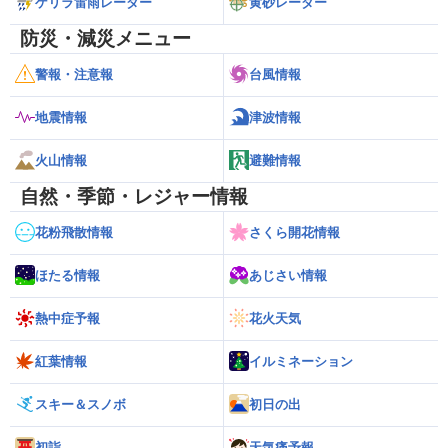
ゲリラ雷雨レーダー
黄砂レーダー
防災・減災メニュー
警報・注意報
台風情報
地震情報
津波情報
火山情報
避難情報
自然・季節・レジャー情報
花粉飛散情報
さくら開花情報
ほたる情報
あじさい情報
熱中症予報
花火天気
紅葉情報
イルミネーション
スキー＆スノボ
初日の出
初詣
天気痛予報