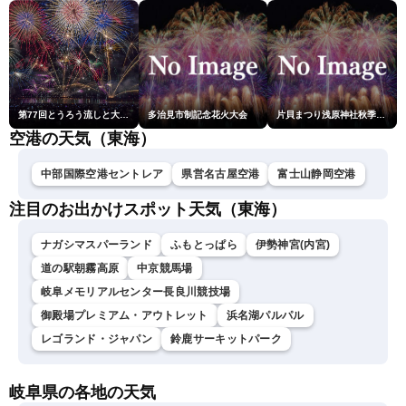
第77回とうろう流しと大花火大会
多治見市制記念花火大会
片貝まつり浅原神社秋季例大祭奉納大煙火
空港の天気（東海）
中部国際空港セントレア
県営名古屋空港
富士山静岡空港
注目のお出かけスポット天気（東海）
ナガシマスパーランド
ふもとっぱら
伊勢神宮(内宮)
道の駅朝霧高原
中京競馬場
岐阜メモリアルセンター長良川競技場
御殿場プレミアム・アウトレット
浜名湖パルパル
レゴランド・ジャパン
鈴鹿サーキットパーク
岐阜県の各地の天気