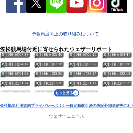
予報精度向上の取り組みについて
笠松競馬場付近に寄せられたウェザーリポート
8月9日(日)07:37
8月9日(日)05:40
8月9日(日)05:19
8月9日(日)04:47
8月9日(日)04:17
8月9日(日)03:36
8月9日(日)03:22
8月9日(日)02:38
8月9日(日)01:08
8月8日(土)23:25
8月8日(土)23:14
8月8日(土)22:13
8月8日(土)21:34
8月8日(土)21:30
8月8日(土)21:17
8月8日(土)21:15
8月8日(土)20:47
8月8日(土)20:43
8月8日(土)20:32
もっと見る
会社概要
利用規約
プライバシーポリシー
特定商取引法の表記
外部送信先
ご利
ウェザーニュース