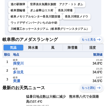
道の駅柳津
世界淡水魚園水族館 アクア・トト ぎふ
岐阜競輪場
ぎふ金華山リス村
長良川球場
岐阜メモリアルセンター長良川競技場
長良川球技メドウ
ウッドデザインパークいちのみや紡
川崎重工ホッケースタジアム（岐阜県グリーンスタジアム）
岐阜県のアメダスランキング
もっと見る
気温
降水量
風
降雪量
湿度
順位
地点
観測値
岐阜
15:48
1
揖斐川
34.8℃
岐阜
15:25
2
多治見
34.6℃
岐阜
14:57
3
美濃
34.5℃
最新のお天気ニュース
もっと読む
猛暑日地点数は大幅に減少 熊本県八代で全国最
高の37.4℃