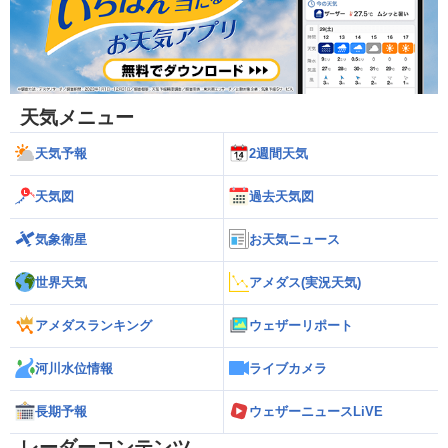
天気メニュー
天気予報
2週間天気
天気図
過去天気図
気象衛星
お天気ニュース
世界天気
アメダス(実況天気)
アメダスランキング
ウェザーリポート
河川水位情報
ライブカメラ
長期予報
ウェザーニュースLiVE
レーダーコンテンツ