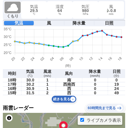
気温
湿度
気圧
風
29.5
64
980
0.8
℃
%
hPa
m/s
くもり
気温
風
降水量
日照
気温
風速
降水量
日照
時刻
風向
(℃)
(m/s)
(mm/h)
(分)
18時
30.0
1
南
0
0
17時
30.2
1
西南西
0
19
16時
30.9
1
西
0
24
15時
31.5
2
西
0
49
続きを見る
雨雲レーダー
60時間先まで見る