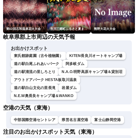
第62回石和温泉花火大会
市川三郷町ふるさと夏まつり第38回神明の花火大会
熊野大花火大会
岐阜県郡上市周辺の天気予報
お出かけスポット
東氏館跡庭園（古今植物園）
KITEN長良川オートキャンプ場
道の駅白尾ふれあいパーク
阿多岐ダム
道の駅清流の里しろとり
N.A.O.明野高原キャンプ場＆貸別荘
アウトドアパーク HESTA板取川温泉
道の駅白山文化の里長滝
岩屋ダム
N.E.W奥長良キャンプ場＆WANKO
空港の天気（東海）
中部国際空港セントレア
県営名古屋空港
富士山静岡空港
注目のお出かけスポット天気（東海）