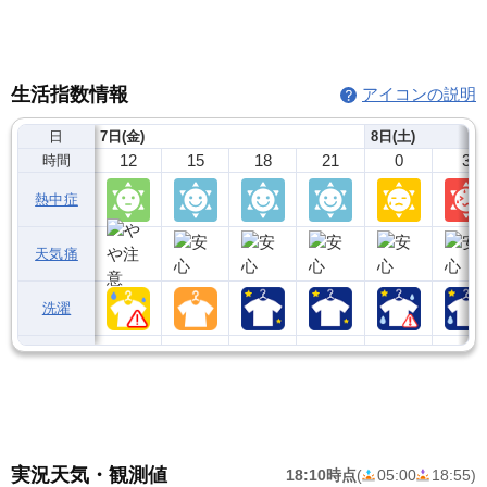
生活指数情報
アイコンの説明
日
7日(金)
8日(土)
12
15
18
21
0
3
時間
熱中症
天気痛
洗濯
実況天気・観測値
18:10時点
(
05:00
18:55
)