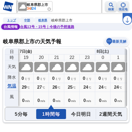
岐阜県郡上市
34
/
24
検索
現在地
雨雲レーダー
台風情報
地震情報
警報・注意報
2週間天気
ラ
岐阜県郡上市
トップ
中部
岐阜県
台風情報
台風13号・15号｜今後の予想進路
岐阜県郡上市の天気予報
最新見解
日
7日(金)
8日(土)
18
19
20
21
22
23
0
1
時
天気
降水
0
0
0
0
0
0
0
0
0
ミリ
ミリ
ミリ
ミリ
ミリ
ミリ
ミリ
ミリ
気温
30
29
27
26
25
24
24
24
2
℃
℃
℃
℃
℃
℃
℃
℃
風
1
0
0
0
0
0
0
0
0
m/s
m/s
m/s
m/s
m/s
m/s
m/s
m/s
5分毎
1時間毎
今日明日
2週間天気