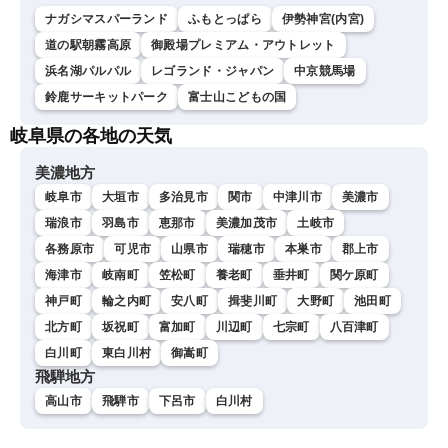
ナガシマスパーランド
ふもとっぱら
伊勢神宮(内宮)
道の駅朝霧高原
御殿場プレミアム・アウトレット
浜名湖パルパル
レゴランド・ジャパン
中京競馬場
鈴鹿サーキットパーク
富士山こどもの国
岐阜県の各地の天気
美濃地方
岐阜市
大垣市
多治見市
関市
中津川市
美濃市
瑞浪市
羽島市
恵那市
美濃加茂市
土岐市
各務原市
可児市
山県市
瑞穂市
本巣市
郡上市
海津市
岐南町
笠松町
養老町
垂井町
関ケ原町
神戸町
輪之内町
安八町
揖斐川町
大野町
池田町
北方町
坂祝町
富加町
川辺町
七宗町
八百津町
白川町
東白川村
御嵩町
飛騨地方
高山市
飛騨市
下呂市
白川村