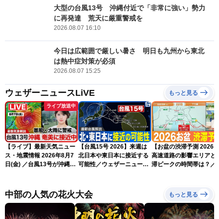
大型の台風13号 沖縄付近で「非常に強い」勢力
に再発達 荒天に厳重警戒を
2026.08.07 16:10
今日は広範囲で厳しい暑さ 明日も九州から東北
は熱中症対策が必須
2026.08.07 15:25
ウェザーニュースLiVE
もっと見る
ライブ放送中
【ライブ】最新天気ニュー
【台風15号 2026】来週は
【お盆の渋滞予測 2026
ス・地震情報 2026年8月7
北日本や東日本に接近する
高速道路の影響エリアと
日(金) ／台風13号が沖縄・
可能性／ウェザーニュース
滞ピークの時間帯は？／
奄美に最接近へ 令和8年
気象予報士解説（7日16時
NEXCO中日本情報
熊本地震情報〈ウェザーニ
更新）
ュースLiVEイブニング・小
中部の人気の花火大会
もっと見る
川千奈／内藤邦裕〉