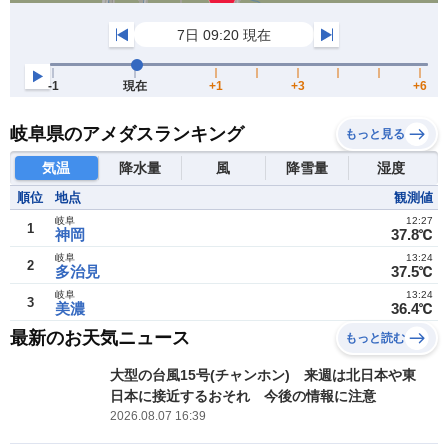
岐阜県のアメダスランキング
もっと見る
気温
降水量
風
降雪量
湿度
順位
地点
観測値
岐阜
12:27
1
神岡
37.8℃
岐阜
13:24
2
多治見
37.5℃
岐阜
13:24
3
美濃
36.4℃
最新のお天気ニュース
もっと読む
大型の台風15号(チャンホン) 来週は北日本や東
日本に接近するおそれ 今後の情報に注意
2026.08.07 16:39