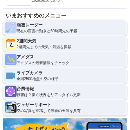
2026.08.07 16:45
いまおすすめのメニュー
雨雲レーダー
現在の雨雲の動きと60時間先の予報
2週間天気
2週間先までの天気・気温を掲載
アメダス
アメダスの最新情報をチェック
ライブカメラ
全国2500地点の空の様子
台風情報
影響は？接近状況をリアルタイム更新
ウェザーリポート
空の写真を投稿して最新の天気を共有