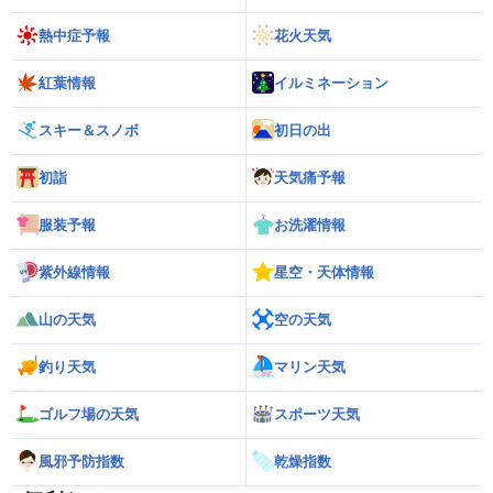
熱中症予報
花火天気
紅葉情報
イルミネーション
スキー＆スノボ
初日の出
初詣
天気痛予報
服装予報
お洗濯情報
紫外線情報
星空・天体情報
山の天気
空の天気
釣り天気
マリン天気
ゴルフ場の天気
スポーツ天気
風邪予防指数
乾燥指数