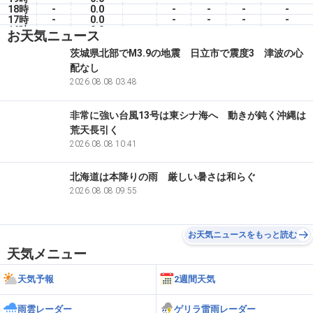
18時
-
0.0
-
-
-
-
17時
-
0.0
-
-
-
-
16時
-
0.0
-
-
-
-
お天気ニュース
15時
-
0.0
-
-
-
-
14時
-
0.0
-
-
-
-
茨城県北部でM3.9の地震 日立市で震度3 津波の心
13時
-
0.0
-
-
-
-
配なし
12時
-
0.0
-
-
-
-
11時
-
2026.08.08 03:48
0.0
-
-
-
-
非常に強い台風13号は東シナ海へ 動きが鈍く沖縄は
荒天長引く
2026.08.08 10:41
北海道は本降りの雨 厳しい暑さは和らぐ
2026.08.08 09:55
お天気ニュースをもっと読む
天気メニュー
天気予報
2週間天気
雨雲レーダー
ゲリラ雷雨レーダー