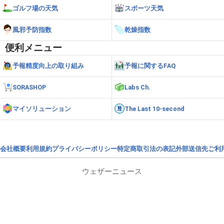
ゴルフ場の天気
スポーツ天気
風邪予防指数
乾燥指数
便利メニュー
予報精度向上の取り組み
予報に関するFAQ
SORASHOP
Labs Ch.
マイソリューション
The Last 10-second
会社概要
利用規約
プライバシーポリシー
特定商取引法の表記
外部送信先
ご利
ウェザーニュース