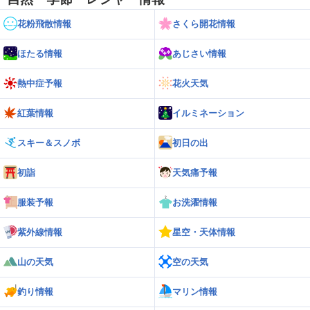
花粉飛散情報
さくら開花情報
ほたる情報
あじさい情報
熱中症予報
花火天気
紅葉情報
イルミネーション
スキー＆スノボ
初日の出
初詣
天気痛予報
服装予報
お洗濯情報
紫外線情報
星空・天体情報
山の天気
空の天気
釣り情報
マリン情報