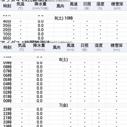
アメダス 10分観測値
08日10時50分
気温
降水量
風速
日照
湿度
積雪深
時刻
風向
(℃)
(mm/10分)
(m/s)
(分)
(%)
(cm)
50分
-
0.0
-
-
-
-
8(土) 10時
40分
-
0.0
-
-
-
-
30分
-
0.0
-
-
-
-
20分
-
0.0
-
-
-
-
10分
-
0.0
-
-
-
-
00分
-
0.0
-
-
-
-
アメダス 1時間観測値
08日10時00分
気温
降水量
風速
日照
湿度
積雪深
時刻
風向
(℃)
(mm/h)
(m/s)
(分)
(%)
(cm)
10時
-
0.0
-
-
-
-
8(土)
09時
-
0.0
-
-
-
-
08時
-
0.0
-
-
-
-
07時
-
0.0
-
-
-
-
06時
-
0.0
-
-
-
-
05時
-
0.0
-
-
-
-
04時
-
0.0
-
-
-
-
03時
-
0.0
-
-
-
-
02時
-
0.0
-
-
-
-
01時
-
0.0
-
-
-
-
00時
-
0.0
-
-
-
-
7(金)
23時
-
0.0
-
-
-
-
22時
-
0.0
-
-
-
-
21時
-
0.0
-
-
-
-
20時
-
0.0
-
-
-
-
19時
-
0.0
-
-
-
-