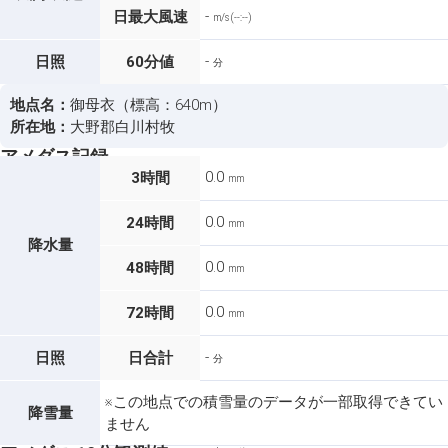
-
日最大風速
m/s (--:--)
-
日照
60分値
分
地点名：
御母衣（標高：640m）
所在地：
大野郡白川村牧
アメダス記録
0.0
3時間
mm
0.0
24時間
mm
降水量
0.0
48時間
mm
0.0
72時間
mm
-
日照
日合計
分
※この地点での積雪量のデータが一部取得できてい
降雪量
ません