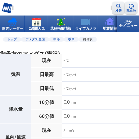
検索
現在地
ほか
全メニュー
雨雲レーダー
2週間天気
花粉飛散情報
ライブカメラ
地震情報
世界天
トップ
アメダス 全国
中部
岐阜
御母衣
御母衣のアメダス(実況)
-
現在
℃
-
気温
日最高
℃ (--:--)
-
日最低
℃ (--:--)
0.0
10分値
mm
降水量
0.0
60分値
mm
/ -
現在
m/s
風向/風速