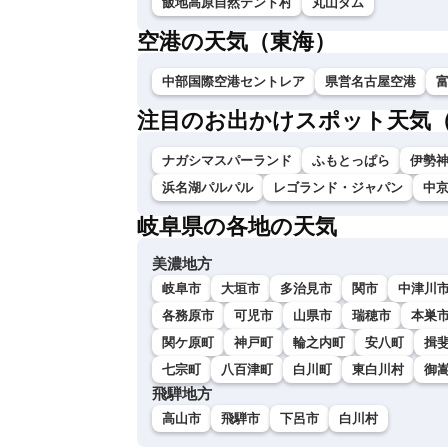
飯地高原自然テント村
丸山ダム
空港の天気（東海）
中部国際空港セントレア
県営名古屋空港
注目のお出かけスポット天気
ナガシマスパーランド
ふもとっぱら
伊勢神
浜名湖パルパル
レゴランド・ジャパン
中
岐阜県の各地の天気
美濃地方
岐阜市
大垣市
多治見市
関市
中津川
各務原市
可児市
山県市
瑞穂市
本巣
関ケ原町
神戸町
輪之内町
安八町
揖
七宗町
八百津町
白川町
東白川村
御
飛騨地方
高山市
飛騨市
下呂市
白川村