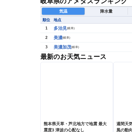
岐阜県のアメダスランキング
気温
降水量
順位
地点
多治見
1
(
岐阜
)
美濃
2
(
岐阜
)
美濃加茂
3
(
岐阜
)
最新のお天気ニュース
熊本県天草・芦北地方で地震 最大
週間天
震度3 津波の心配なし
風の動向