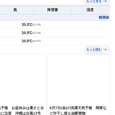
もっと見る
風
降雪量
湿度
観測値
35.0℃
(
11:19
)
34.9℃
(
11:19
)
34.8℃
(
11:07
)
もっと読む
気予報 お盆休みは暑さと台
8月7日(金)の洗濯天気予報 関東な
に注意 沖縄は台風13号
ど外干し後も油断禁物