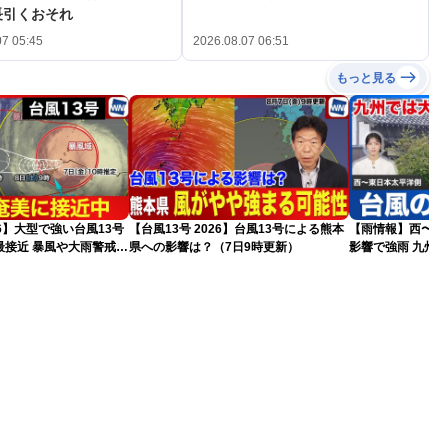
長引くおそれ
07 05:45
2026.08.07 06:51
もっと見る
26】大型で強い台風13号
【台風13号 2026】台風13号による熊本
【雨情報】西〜東
最接近 暴風や大雨警戒
県への影響は？（7日9時更新）
影響で強雨 九州
）