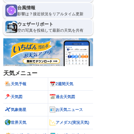
台風情報
影響は？接近状況をリアルタイム更新
ウェザーリポート
空の写真を投稿して最新の天気を共有
天気メニュー
天気予報
2週間天気
天気図
過去天気図
気象衛星
お天気ニュース
世界天気
アメダス(実況天気)