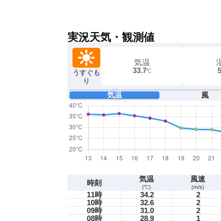
実況天気・観測値
気温
33.7
℃
うすぐも
り
気温
風
気温
風速
時刻
(℃)
(m/s)
11時
34.2
2
10時
32.6
2
09時
31.0
2
08時
28.9
1