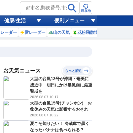
現在地
健康/生活
便利メニュー
風レーダー
雷レーダー
山の天気
花粉飛散情報
世界天気
お天気ニュース
もっと読む
大型の台風13号が沖縄・奄美に
2
3
4
5
6
7
8
9
接近中 明日にかけ暴風雨に厳重
警戒を
2026.08.07 10:17
大型の台風15号(チャンホン) お
0
0
0
0
0
0
0
0
ミリ
ミリ
ミリ
ミリ
ミリ
ミリ
ミリ
ミリ
ミリ
盆休みの天気に影響するおそれ
24
24
24
24
24
24
27
28
℃
℃
℃
℃
℃
℃
℃
℃
℃
2026.08.07 10:22
夏こそ知りたい！ 冷蔵庫で黒く
0
0
0
0
0
0
0
0
/s
m/s
m/s
m/s
m/s
m/s
m/s
m/s
m/s
なったバナナは食べられる？