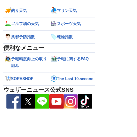
釣り天気
マリン天気
ゴルフ場の天気
スポーツ天気
風邪予防指数
乾燥指数
便利なメニュー
予報精度向上の取り
予報に関するFAQ
組み
日本太平洋側は台風の
【台風15号 2026】来週中頃に北日本に
【台風13号 202
では大雨のおそれ
接近のおそれ（7日5時更新）
美に最接近へ 明日
SORASHOP
The Last 10-second
日5時更新）
ウェザーニュース公式SNS