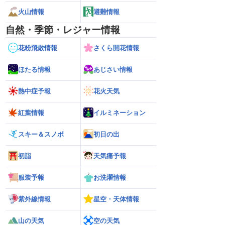
火山情報
避難情報
自然・季節・レジャー情報
花粉飛散情報
さくら開花情報
ほたる情報
あじさい情報
熱中症予報
花火天気
紅葉情報
イルミネーション
スキー＆スノボ
初日の出
初詣
天気痛予報
服装予報
お洗濯情報
紫外線情報
星空・天体情報
山の天気
空の天気