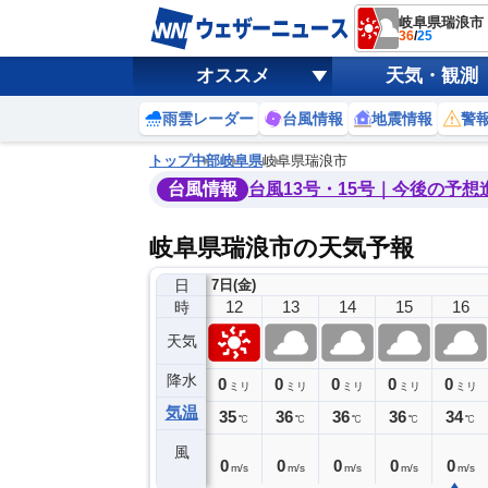
岐阜県瑞浪市
36
/
25
オススメ
天気・観測
雨雲レーダー
台風情報
地震情報
警
トップ
中部
岐阜県
岐阜県瑞浪市
台風情報
台風13号・15号｜今後の予想
岐阜県瑞浪市の天気予報
日
7日(金)
8
9
10
11
12
13
14
15
16
時
天気
降水
0
0
0
0
0
0
0
0
ミリ
ミリ
ミリ
ミリ
ミリ
ミリ
ミリ
ミリ
ミリ
気温
30
32
33
34
35
36
36
36
34
℃
℃
℃
℃
℃
℃
℃
℃
℃
風
1
1
1
0
0
0
0
0
0
m/s
m/s
m/s
m/s
m/s
m/s
m/s
m/s
m/s