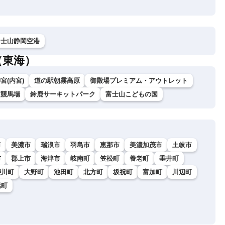
富士山静岡空港
（東海）
宮(内宮)
道の駅朝霧高原
御殿場プレミアム・アウトレット
京競馬場
鈴鹿サーキットパーク
富士山こどもの国
市
美濃市
瑞浪市
羽島市
恵那市
美濃加茂市
土岐市
市
郡上市
海津市
岐南町
笠松町
養老町
垂井町
斐川町
大野町
池田町
北方町
坂祝町
富加町
川辺町
嵩町