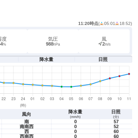
11:20時点
(
05:01
18:52
)
湿度
気圧
風
54
988
2
%
hPa
m/s
降水量
日照
降水量
日照
風向
(mm/h)
(分)
南
0
57
南南西
0
52
西
0
60
西南西
0
60