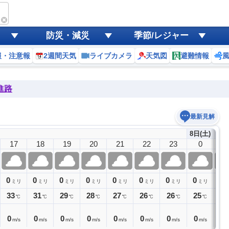
防災・減災
季節/レジャー
報・注意報
2週間天気
ライブカメラ
天気図
避難情報
進路
最新見解
8日(土)
17
18
19
20
21
22
23
0
1
0
0
0
0
0
0
0
0
0
ミリ
ミリ
ミリ
ミリ
ミリ
ミリ
ミリ
ミリ
33
31
29
28
27
26
26
25
25
℃
℃
℃
℃
℃
℃
℃
℃
0
0
0
0
0
0
0
0
0
m/s
m/s
m/s
m/s
m/s
m/s
m/s
m/s
m