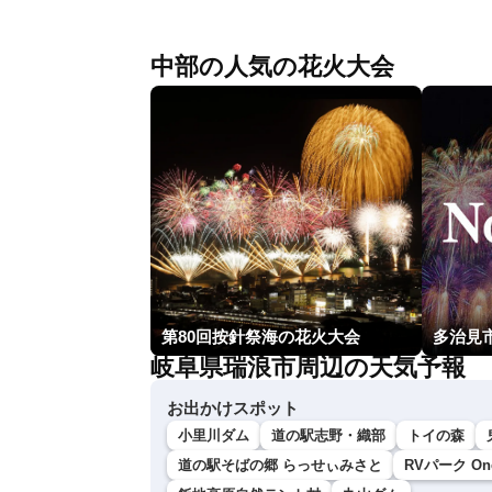
中部の人気の花火大会
第80回按針祭海の花火大会
多治見
岐阜県瑞浪市周辺の天気予報
お出かけスポット
小里川ダム
道の駅志野・織部
トイの森
道の駅そばの郷 らっせぃみさと
RVパーク One 