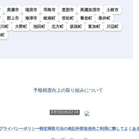
市
美濃市
瑞浪市
羽島市
恵那市
美濃加茂市
土岐市
市
郡上市
海津市
岐南町
笠松町
養老町
垂井町
斐川町
大野町
池田町
北方町
坂祝町
富加町
川辺町
嵩町
予報精度向上の取り組みについて
8月5日(水)22:24
プライバシーポリシー
特定商取引法の表記
外部送信先
ご利用に際して
よくあ