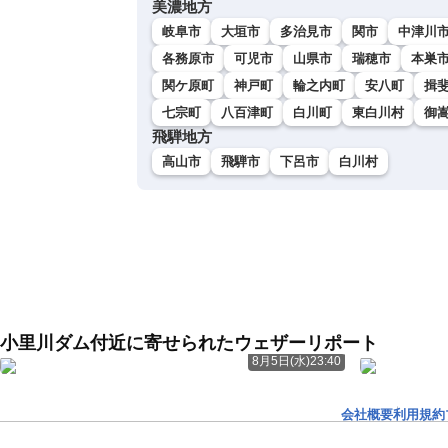
美濃地方
岐阜市
大垣市
多治見市
関市
中津川
各務原市
可児市
山県市
瑞穂市
本巣
関ケ原町
神戸町
輪之内町
安八町
揖
七宗町
八百津町
白川町
東白川村
御
飛騨地方
高山市
飛騨市
下呂市
白川村
小里川ダム付近に寄せられたウェザーリポート
8月5日(水)23:40
会社概要
利用規約