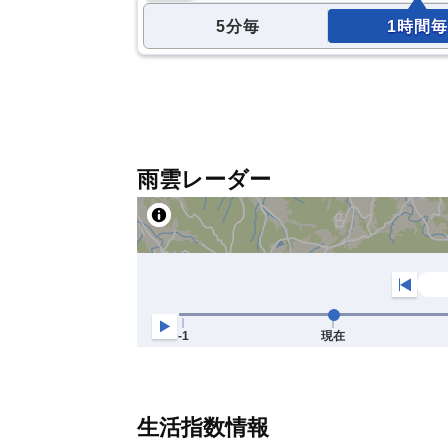
5分毎
1時間毎
雨雲レーダー
生活指数情報