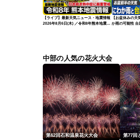
【ライブ】最新天気ニュース・地震情報
【お盆休みの天
2026年8月6日(木) ／令和8年熊本地震情
か雨の可能性 台
報 台風13号暴風雨が長時間続くおそれ
〈ウェザーニュースLiVEイブニング・小
林李衣奈／本田竜也〉
中部の人気の花火大会
第62回石和温泉花火大会
第77