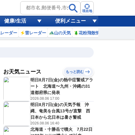
現在地
健康/生活
便利メニュー
風レーダー
雷レーダー
山の天気
花粉飛散情報
世界天気
お天気ニュース
もっと読む
明日8月7日(金)の熱中症警戒アラ
8
9
10
11
12
13
14
15
ート 北海道〜九州・沖縄の31
道都府県に発表
2026.08.06 17:00
明日8月7日(金)の天気予報 沖
0
0
0
0
0
0
0
0
ミリ
ミリ
ミリ
ミリ
ミリ
ミリ
ミリ
ミリ
ミリ
縄、奄美を台風13号が直撃 西
27
29
30
32
33
34
35
34
℃
℃
℃
℃
℃
℃
℃
℃
℃
日本から北日本は暑さ警戒
2026.08.06 16:40
0
1
1
1
1
1
1
1
北海道・十勝岳で噴火 7月22日
/s
m/s
m/s
m/s
m/s
m/s
m/s
m/s
m/s