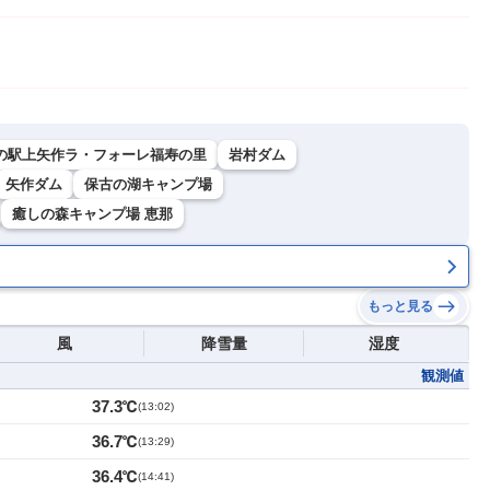
の駅上矢作ラ・フォーレ福寿の里
岩村ダム
矢作ダム
保古の湖キャンプ場
癒しの森キャンプ場 恵那
もっと見る
風
降雪量
湿度
観測値
37.3℃
(
13:02
)
36.7℃
(
13:29
)
36.4℃
(
14:41
)