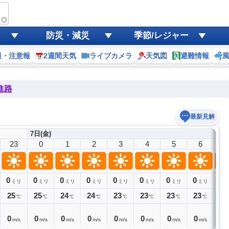
防災・減災
季節/レジャー
報・注意報
2週間天気
ライブカメラ
天気図
避難情報
進路
最新見解
7日(金)
23
0
1
2
3
4
5
6
7
0
0
0
0
0
0
0
0
0
ミリ
ミリ
ミリ
ミリ
ミリ
ミリ
ミリ
ミリ
25
25
24
24
23
23
23
23
24
℃
℃
℃
℃
℃
℃
℃
℃
0
0
0
0
0
0
0
0
0
m/s
m/s
m/s
m/s
m/s
m/s
m/s
m/s
m