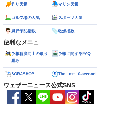
釣り天気
マリン天気
ゴルフ場の天気
スポーツ天気
県天草･芦北地方で
【雨情報】関東は通勤通学時も弱い雨
【台風15号 202
本県や長崎県、鹿児島県
日中は再び雨降りやすい
近づいてくる可能
（6日3時更新）
風邪予防指数
乾燥指数
便利なメニュー
予報精度向上の取り
予報に関するFAQ
組み
SORASHOP
The Last 10-second
ウェザーニュース公式SNS