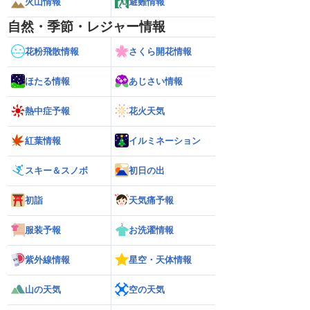
火山情報
避難情報
自然・季節・レジャー情報
花粉飛散情報
さくら開花情報
ほたる情報
あじさい情報
熱中症予報
花火天気
紅葉情報
イルミネーション
スキー＆スノボ
初日の出
初詣
天気痛予報
服装予報
お洗濯情報
紫外線情報
星空・天体情報
山の天気
空の天気