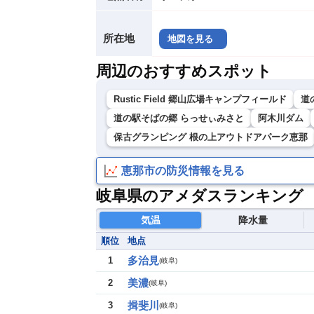
所在地
地図を見る
周辺のおすすめスポット
Rustic Field 郷山広場キャンプフィールド
道
道の駅そばの郷 らっせぃみさと
阿木川ダム
保古グランピング 根の上アウトドアパーク恵那
恵那市の防災情報を見る
岐阜県のアメダスランキング
気温
降水量
順位
地点
多治見
1
(
岐阜
)
美濃
2
(
岐阜
)
揖斐川
3
(
岐阜
)