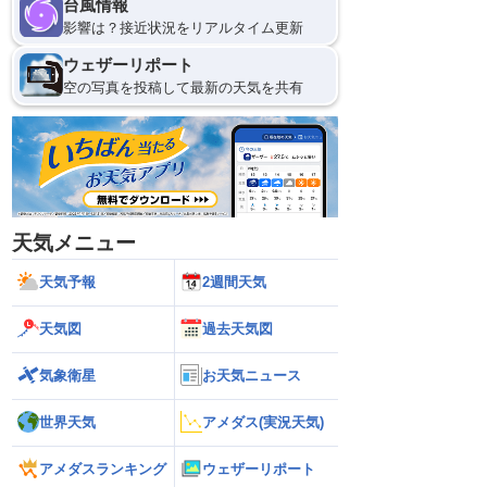
台風情報
影響は？接近状況をリアルタイム更新
ウェザーリポート
空の写真を投稿して最新の天気を共有
天気メニュー
天気予報
2週間天気
天気図
過去天気図
気象衛星
お天気ニュース
世界天気
アメダス(実況天気)
アメダスランキング
ウェザーリポート