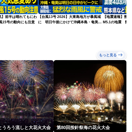
気】前半は晴れてもにわ
【台風13号 2026】大東島地方が暴風域
【地震速報】熊本
風15号の動向にも注意
に 明日午後にかけて沖縄本島・奄美通
M5.1の地震 熊
過する見込み 早めの備えを ※8月6日
で震度4を観測
10時更新
もっと見る
回とうろう流しと大花火大会
第80回按針祭海の花火大会