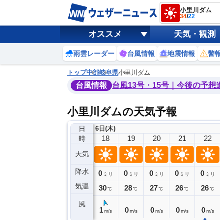
小里川ダム
34
/
22
オススメ
天気・観測
雨雲レーダー
台風情報
地震情報
警
トップ
中部
岐阜県
小里川ダム
台風情報
台風13号・15号｜今後の予想
小里川ダムの天気予報
日
6日(木)
14
15
16
17
18
19
20
21
22
時
天気
降水
0
0
0
0
0
0
0
0
ミリ
ミリ
ミリ
ミリ
ミリ
ミリ
ミリ
ミリ
ミリ
気温
34
33
33
32
30
28
27
26
26
℃
℃
℃
℃
℃
℃
℃
℃
℃
風
1
2
2
1
1
0
0
0
0
m/s
m/s
m/s
m/s
m/s
m/s
m/s
m/s
m/s