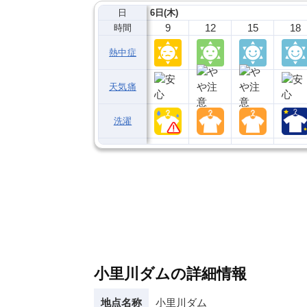
日
6日(木)
9
12
15
18
時間
熱中症
天気痛
洗濯
小里川ダムの詳細情報
地点名称
小里川ダム