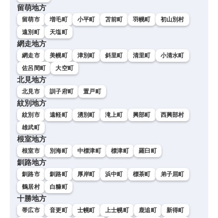
留萌地方
留萌市
増毛町
小平町
苫前町
羽幌町
初山別村
遠別町
天塩町
網走地方
網走市
美幌町
津別町
斜里町
清里町
小清水町
佐呂間町
大空町
北見地方
北見市
訓子府町
置戸町
紋別地方
紋別市
遠軽町
湧別町
滝上町
興部町
西興部村
雄武町
根室地方
根室市
別海町
中標津町
標津町
羅臼町
釧路地方
釧路市
釧路町
厚岸町
浜中町
標茶町
弟子屈町
鶴居村
白糠町
十勝地方
帯広市
音更町
士幌町
上士幌町
鹿追町
新得町