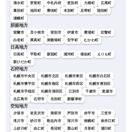
清水町
芽室町
中札内村
更別村
大樹町
広尾町
幕別町
池田町
豊頃町
本別町
足寄町
陸別町
浦幌町
胆振地方
室蘭市
苫小牧市
登別市
伊達市
豊浦町
壮瞥町
白老町
厚真町
洞爺湖町
安平町
むかわ町
日高地方
日高町
平取町
新冠町
浦河町
様似町
えりも町
新ひだか町
石狩地方
札幌市中央区
札幌市北区
札幌市東区
札幌市白石区
札幌市豊平区
札幌市南区
札幌市西区
札幌市厚別区
札幌市手稲区
札幌市清田区
江別市
千歳市
恵庭市
北広島市
石狩市
当別町
新篠津村
空知地方
夕張市
岩見沢市
美唄市
芦別市
赤平市
三笠市
滝川市
砂川市
歌志内市
深川市
南幌町
奈井江町
上砂川町
由仁町
長沼町
栗山町
月形町
浦臼町