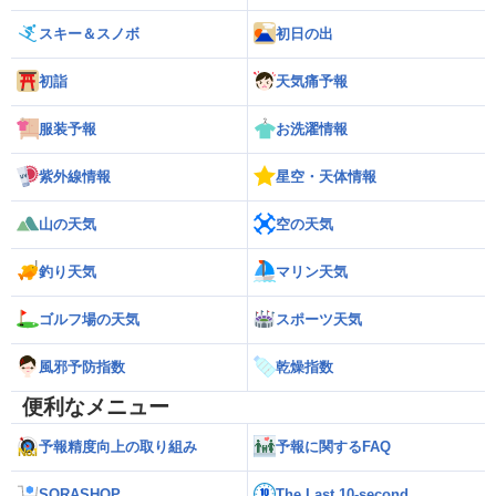
スキー＆スノボ
初日の出
初詣
天気痛予報
服装予報
お洗濯情報
紫外線情報
星空・天体情報
山の天気
空の天気
釣り天気
マリン天気
ゴルフ場の天気
スポーツ天気
風邪予防指数
乾燥指数
便利なメニュー
予報精度向上の取り組み
予報に関するFAQ
SORASHOP
The Last 10-second