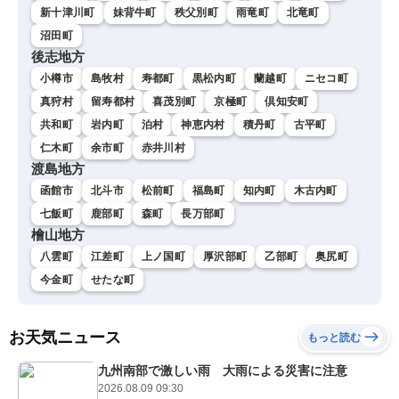
新十津川町
妹背牛町
秩父別町
雨竜町
北竜町
沼田町
後志地方
小樽市
島牧村
寿都町
黒松内町
蘭越町
ニセコ町
真狩村
留寿都村
喜茂別町
京極町
倶知安町
共和町
岩内町
泊村
神恵内村
積丹町
古平町
仁木町
余市町
赤井川村
渡島地方
函館市
北斗市
松前町
福島町
知内町
木古内町
七飯町
鹿部町
森町
長万部町
檜山地方
八雲町
江差町
上ノ国町
厚沢部町
乙部町
奥尻町
今金町
せたな町
お天気ニュース
もっと読む
九州南部で激しい雨 大雨による災害に注意
2026.08.09 09:30