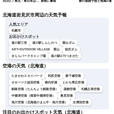
日(日) ／東北・東日本は急
雷雨に警戒
新の進路予想と雨風の影
な雷雨に注意 沖縄は暴風
（9日6時更新）
雨に警戒続く〈ウェザーニ
北海道岩見沢市周辺の天気予報
ュースLiVEサンシャイン・
岡本結子リサ／山口剛央〉
人気エリア
札幌市
お出かけスポット
道の駅三笠
道の駅しんしのつ
栗山ダム
ART×OUTDOOR VILLAGE 栗山
桂沢ダム
きららパークキャンプ場
道の駅275つきがた
空港の天気（北海道）
たきかわスカイパーク
利尻空港
新千歳空港
オホーツク紋別空港
稚内空港
とかち帯広空港
釧路空港（たんちょう釧路空港）
函館空港
札幌丘珠空港
中標津空港（根室中標津空港）
奥尻空港
旭川空港（北海道のまん中・旭川空港）
女満別空港
注目のお出かけスポット天気（北海道）