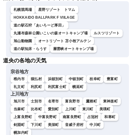
札幌競馬場
星野リゾート トマム
HOKKAIDO BALLPARK F VIILAGE
道の駅石狩「あいろーど厚田」
丸瀬布森林公園いこいの森オートキャンプ場
ルスツリゾート
旭山動物園
オートリゾート 苫小牧アルテン
道の駅知床・らうす
層雲峡オートキャンプ場
道央の各地の天気
宗谷地方
稚内市
猿払村
浜頓別町
中頓別町
枝幸町
豊富町
礼文町
利尻町
利尻富士町
幌延町
上川地方
旭川市
士別市
名寄市
富良野市
鷹栖町
東神楽町
当麻町
比布町
愛別町
上川町
東川町
美瑛町
上富良野町
中富良野町
南富良野町
占冠村
和寒町
剣淵町
下川町
美深町
音威子府村
中川町
幌加内町