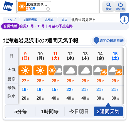
北海道岩見沢市
27
/
18
検索
現在地
雨雲レーダー
台風情報
地震情報
警報・注意報
2週間天気
ラ
北海道岩見沢市
トップ
2週間天気
北海道
道央
台風情報
台風13号・15号｜今後の予想進路
北海道岩見沢市の2週間天気予報
週間の最新見解
8
9
10
11
12
13
14
15
日
(土)
(日)
(月)
(火)
(水)
(木)
(金)
(土)
(
天気
最高
26
27
28
28
29
29
29
29
3
℃
℃
℃
℃
℃
℃
℃
℃
最低
19
18
16
15
22
21
21
21
2
℃
℃
℃
℃
℃
℃
℃
℃
降水
0
20
20
40
40
40
30
30
3
ミリ
%
%
%
%
%
%
%
5分毎
1時間毎
今日明日
2週間天気