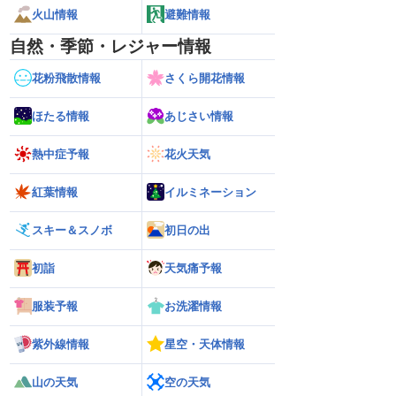
火山情報
避難情報
自然・季節・レジャー情報
花粉飛散情報
さくら開花情報
ほたる情報
あじさい情報
熱中症予報
花火天気
紅葉情報
イルミネーション
スキー＆スノボ
初日の出
初詣
天気痛予報
服装予報
お洗濯情報
紫外線情報
星空・天体情報
山の天気
空の天気