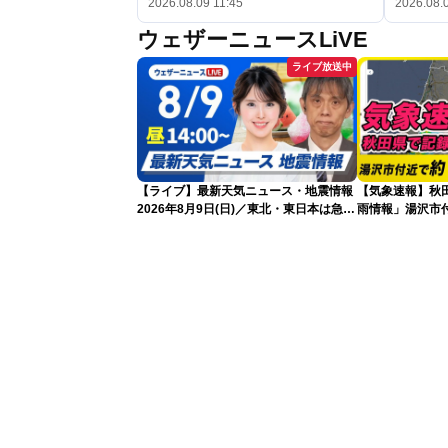
2026.08.09 11:45
2026.08.
ウェザーニュースLiVE
ライブ放送中
【ライブ】最新天気ニュース・地震情報
【気象速報】秋
2026年8月9日(日)／東北・東日本は急な
雨情報」湯沢市付
雷雨に注意〈ウェザーニュースLiVEアフ
な雨
タヌーン・小川千奈／芳野達郎〉