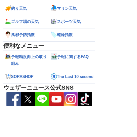
釣り天気
マリン天気
ゴルフ場の天気
スポーツ天気
風邪予防指数
乾燥指数
便利なメニュー
予報精度向上の取り
予報に関するFAQ
2026】台風16号発生
【ゲリラ雷雨情報】東北〜中国地方の広
【台風15号 202
組み
生予想 今後の進路と日
い範囲で急な雷雨に警戒
陸のおそれ 最新の
 12時更新)
（9日6時更新）
SORASHOP
The Last 10-second
ウェザーニュース公式SNS