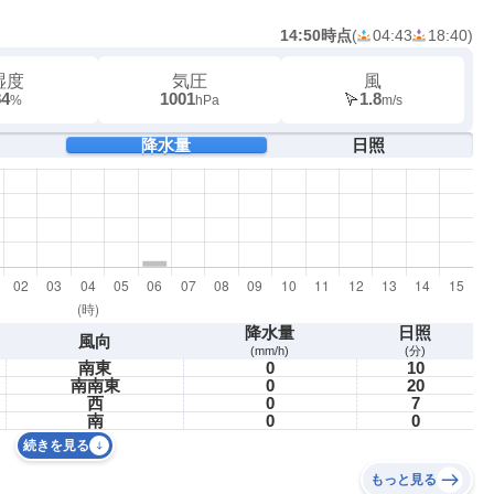
14:50時点
(
04:43
18:40
)
湿度
気圧
風
84
1001
1.8
%
hPa
m/s
降水量
日照
降水量
日照
風向
(mm/h)
(分)
南東
0
10
南南東
0
20
西
0
7
南
0
0
続きを見る
もっと見る