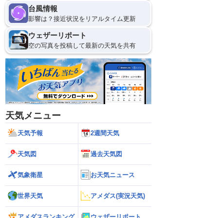
台風情報
影響は？接近状況をリアルタイム更新
ウェザーリポート
空の写真を投稿して最新の天気を共有
天気メニュー
天気予報
2週間天気
天気図
過去天気図
気象衛星
お天気ニュース
世界天気
アメダス(実況天気)
アメダスランキング
ウェザーリポート