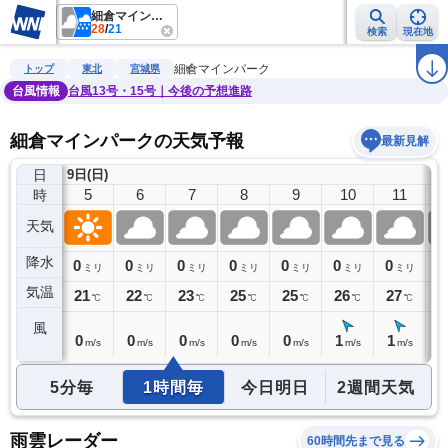
細倉マインパーク
28
/
21
検索
現在地
雨雲レーダー
台風情報
地震情報
警報・注意報
2週間天気
ラ
細倉マインパーク
トップ
東北
宮城県
台風情報
台風13号・15号｜今後の予想進路
細倉マインパークの天気予報
最新見解
日
9日(日)
4
5
6
7
8
9
10
11
時
天気
降水
0
0
0
0
0
0
0
0
0
ミリ
ミリ
ミリ
ミリ
ミリ
ミリ
ミリ
ミリ
気温
21
21
22
23
25
25
26
27
2
℃
℃
℃
℃
℃
℃
℃
℃
風
0
0
0
0
0
0
1
1
1
m/s
m/s
m/s
m/s
m/s
m/s
m/s
m/s
5分毎
1時間毎
今日明日
2週間天気
雨雲レーダー
60時間先まで見る