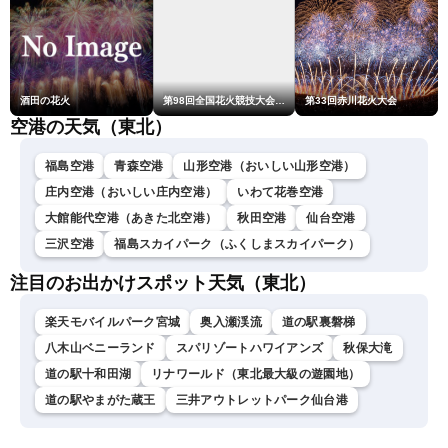
酒田の花火
第98回全国花火競技大会「大曲の花火」
第33回赤川花火大会
空港の天気（東北）
福島空港
青森空港
山形空港（おいしい山形空港）
庄内空港（おいしい庄内空港）
いわて花巻空港
大館能代空港（あきた北空港）
秋田空港
仙台空港
三沢空港
福島スカイパーク（ふくしまスカイパーク）
注目のお出かけスポット天気（東北）
楽天モバイルパーク宮城
奥入瀬渓流
道の駅裏磐梯
八木山ベニーランド
スパリゾートハワイアンズ
秋保大滝
道の駅十和田湖
リナワールド（東北最大級の遊園地）
道の駅やまがた蔵王
三井アウトレットパーク仙台港