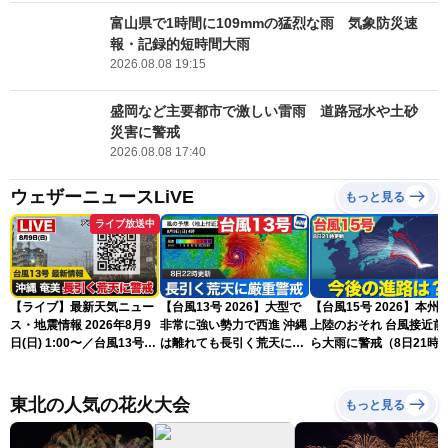
富山県で1時間に109mmの猛烈な雨 気象防災速
報・記録的短時間大雨
2026.08.08 19:15
盛岡など主要都市で激しい雷雨 道路冠水や土砂
災害に警戒
2026.08.08 17:40
ウェザーニュースLiVE
もっと見る
ライブ放送中
【ライブ】最新天気ニュー
【台風13号 2026】大型で
【台風15号 2026】本州
ス・地震情報 2026年8月9
非常に強い勢力で西進 沖縄
上陸のおそれ 台風接近前
日(日) 1:00〜／台風13号・
は離れても長引く荒天に厳
ら大雨に警戒（8日21時
15号情報 令和8年熊本地
重警戒(8日22時更新)
新）
震情報〈ウェザーニュース
LiVE〉
東北の人気の花火大会
もっと見る