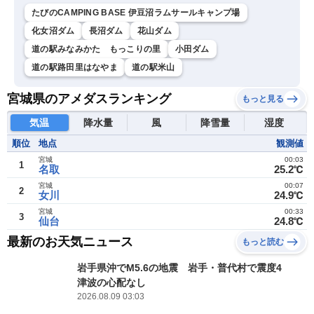
たびのCAMPING BASE 伊豆沼ラムサールキャンプ場
化女沼ダム
長沼ダム
花山ダム
道の駅みなみかた もっこりの里
小田ダム
道の駅路田里はなやま
道の駅米山
宮城県のアメダスランキング
もっと見る
気温
降水量
風
降雪量
湿度
順位
地点
観測値
宮城
00:03
1
名取
25.2℃
宮城
00:07
2
女川
24.9℃
宮城
00:33
3
仙台
24.8℃
最新のお天気ニュース
もっと読む
岩手県沖でM5.6の地震 岩手・普代村で震度4
津波の心配なし
2026.08.09 03:03