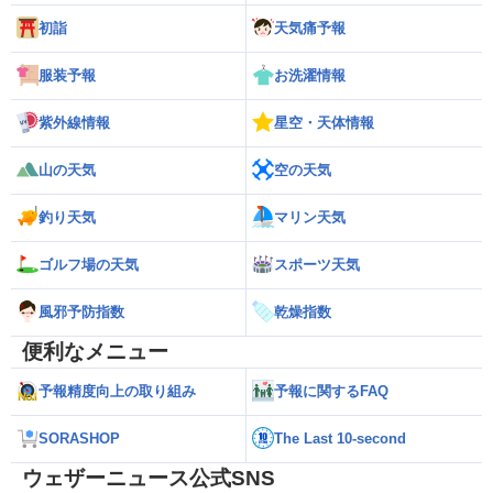
初詣
天気痛予報
服装予報
お洗濯情報
紫外線情報
星空・天体情報
山の天気
空の天気
釣り天気
マリン天気
ゴルフ場の天気
スポーツ天気
風邪予防指数
乾燥指数
便利なメニュー
予報精度向上の取り組み
予報に関するFAQ
SORASHOP
The Last 10-second
ウェザーニュース公式SNS