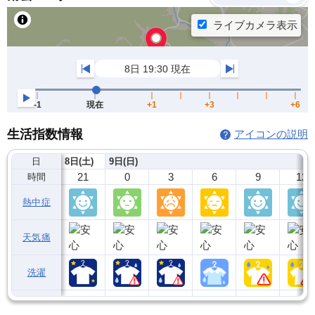
生活指数情報
アイコンの説明
日
8日(土)
9日(日)
21
0
3
6
9
12
時間
熱中症
天気痛
洗濯