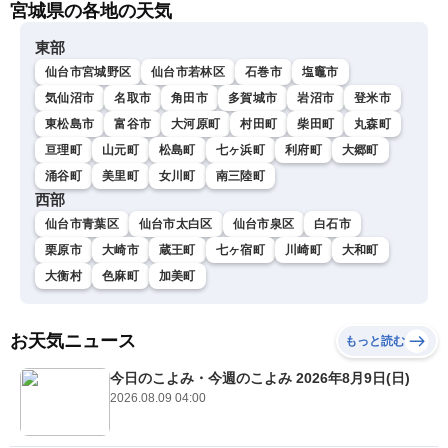
宮城県の各地の天気
東部
仙台市宮城野区
仙台市若林区
石巻市
塩竈市
気仙沼市
名取市
角田市
多賀城市
岩沼市
登米市
東松島市
富谷市
大河原町
村田町
柴田町
丸森町
亘理町
山元町
松島町
七ヶ浜町
利府町
大郷町
涌谷町
美里町
女川町
南三陸町
西部
仙台市青葉区
仙台市太白区
仙台市泉区
白石市
栗原市
大崎市
蔵王町
七ヶ宿町
川崎町
大和町
大衡村
色麻町
加美町
お天気ニュース
もっと読む
今日のこよみ・今週のこよみ 2026年8月9日(日)
2026.08.09 04:00