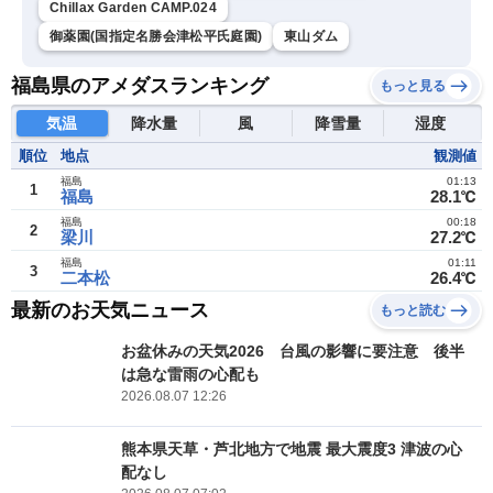
Chillax Garden CAMP.024
御薬園(国指定名勝会津松平氏庭園)
東山ダム
福島県のアメダスランキング
もっと見る
気温
降水量
風
降雪量
湿度
順位
地点
観測値
福島
01:13
1
福島
28.1℃
福島
00:18
2
梁川
27.2℃
福島
01:11
3
二本松
26.4℃
最新のお天気ニュース
もっと読む
お盆休みの天気2026 台風の影響に要注意 後半
は急な雷雨の心配も
2026.08.07 12:26
熊本県天草・芦北地方で地震 最大震度3 津波の心
配なし