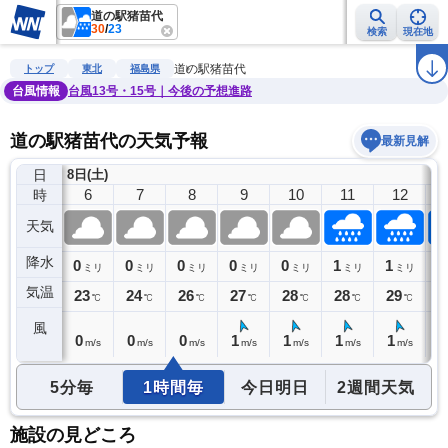
道の駅猪苗代
30
/
23
検索
現在地
雨雲レーダー
台風情報
地震情報
警報・注意報
2週間天気
ラ
道の駅猪苗代
トップ
東北
福島県
台風情報
台風13号・15号｜今後の予想進路
道の駅猪苗代の天気予報
最新見解
日
8日(土)
5
6
7
8
9
10
11
12
時
天気
降水
0
0
0
0
0
0
1
1
1
ミリ
ミリ
ミリ
ミリ
ミリ
ミリ
ミリ
ミリ
気温
23
23
24
26
27
28
28
29
2
℃
℃
℃
℃
℃
℃
℃
℃
風
0
0
0
0
1
1
1
1
1
m/s
m/s
m/s
m/s
m/s
m/s
m/s
m/s
5分毎
1時間毎
今日明日
2週間天気
施設の見どころ