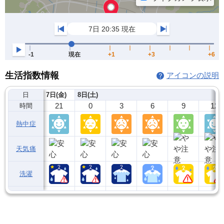
生活指数情報
アイコンの説明
日
7日(金)
8日(土)
21
0
3
6
9
12
時間
熱中症
天気痛
洗濯