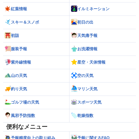
紅葉情報
イルミネーション
スキー＆スノボ
初日の出
初詣
天気痛予報
服装予報
お洗濯情報
紫外線情報
星空・天体情報
山の天気
空の天気
釣り天気
マリン天気
ゴルフ場の天気
スポーツ天気
風邪予防指数
乾燥指数
便利なメニュー
予報精度向上の取り組み
予報に関するFAQ