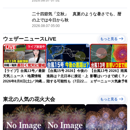
2026.08.07 07:02
二十四節気「立秋」 真夏のような暑さでも、暦
の上では今日から秋
2026.08.07 05:00
ウェザーニュースLiVE
もっと見る
ライブ放送中
【ライブ】台風13号／最新
【台風15号 2026】今後の
【台風13号 2026】雨風
天気ニュース・地震情報
進路は？北日本に接近・上
影響はいつまで続く？／
2026年8月8日(土)／沖縄・
陸する可能性も（7日22時
ェザーニュース気象予報
奄美は大荒れの天気が続く
情報）
解説（7日22時情報）
／令和8年熊本地震情報 ／
〈ウェザーニュースLiVEモ
東北の人気の花火大会
もっと見る
ーニング・松本真央／山口
剛央〉