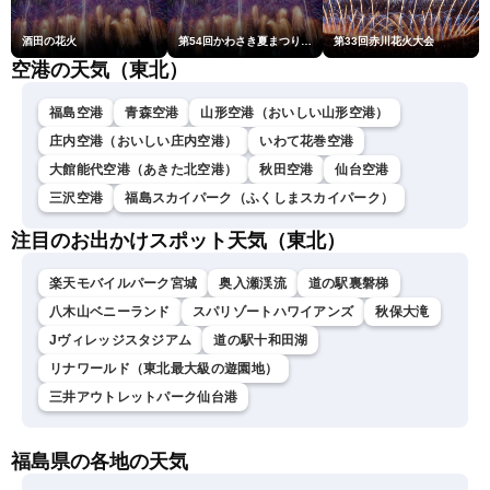
酒田の花火
第54回かわさき夏まつり花火大会「おらが自慢のでっかい花火」
第33回赤川花火大会
空港の天気（東北）
福島空港
青森空港
山形空港（おいしい山形空港）
庄内空港（おいしい庄内空港）
いわて花巻空港
大館能代空港（あきた北空港）
秋田空港
仙台空港
三沢空港
福島スカイパーク（ふくしまスカイパーク）
注目のお出かけスポット天気（東北）
楽天モバイルパーク宮城
奥入瀬渓流
道の駅裏磐梯
八木山ベニーランド
スパリゾートハワイアンズ
秋保大滝
Jヴィレッジスタジアム
道の駅十和田湖
リナワールド（東北最大級の遊園地）
三井アウトレットパーク仙台港
福島県の各地の天気