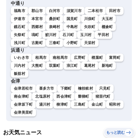
中通り
福島市
郡山市
白河市
須賀川市
二本松市
田村市
伊達市
本宮市
桑折町
国見町
川俣町
大玉村
鏡石町
西郷村
泉崎村
中島村
矢吹町
棚倉町
矢祭町
塙町
鮫川村
石川町
玉川村
平田村
浅川町
古殿町
三春町
小野町
天栄村
浜通り
いわき市
相馬市
南相馬市
広野町
楢葉町
富岡町
川内村
大熊町
双葉町
浪江町
葛尾村
新地町
飯舘村
会津
会津若松市
喜多方市
下郷町
檜枝岐村
只見町
南会津町
北塩原村
西会津町
磐梯町
猪苗代町
会津坂下町
湯川村
柳津町
三島町
金山町
昭和村
会津美里町
お天気ニュース
もっと読む