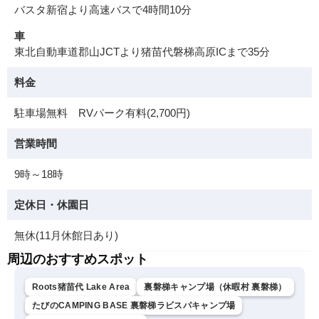
バスタ新宿より高速バスで4時間10分
車
東北自動車道郡山JCTより猪苗代磐梯高原ICまで35分
料金
駐車場無料 RVパーク有料(2,700円)
営業時間
9時～18時
定休日・休園日
無休(11月休館日あり)
周辺のおすすめスポット
Roots猪苗代 Lake Area
裏磐梯キャンプ場（休暇村 裏磐梯）
たびのCAMPING BASE 裏磐梯ラビスパキャンプ場