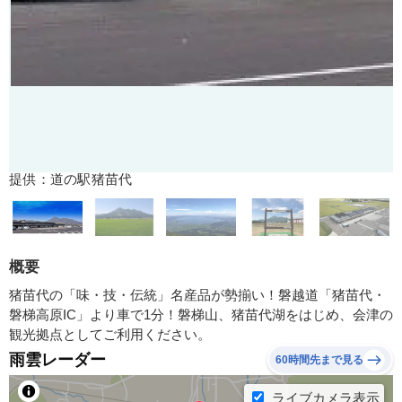
提供：道の駅猪苗代
概要
猪苗代の「味・技・伝統」名産品が勢揃い！磐越道「猪苗代・
磐梯高原IC」より車で1分！磐梯山、猪苗代湖をはじめ、会津の
観光拠点としてご利用ください。
雨雲レーダー
60時間先まで見る