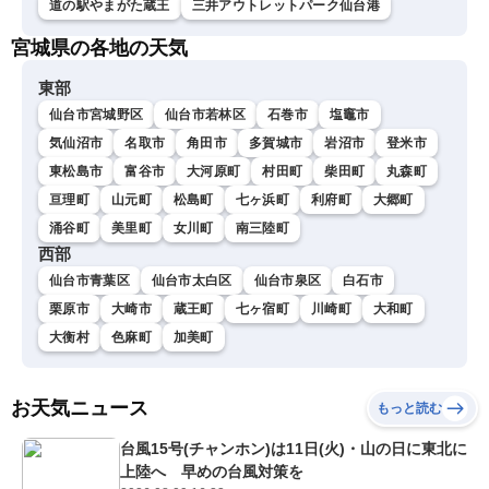
道の駅やまがた蔵王
三井アウトレットパーク仙台港
宮城県の各地の天気
東部
仙台市宮城野区
仙台市若林区
石巻市
塩竈市
気仙沼市
名取市
角田市
多賀城市
岩沼市
登米市
東松島市
富谷市
大河原町
村田町
柴田町
丸森町
亘理町
山元町
松島町
七ヶ浜町
利府町
大郷町
涌谷町
美里町
女川町
南三陸町
西部
仙台市青葉区
仙台市太白区
仙台市泉区
白石市
栗原市
大崎市
蔵王町
七ヶ宿町
川崎町
大和町
大衡村
色麻町
加美町
お天気ニュース
もっと読む
台風15号(チャンホン)は11日(火)・山の日に東北に
上陸へ 早めの台風対策を