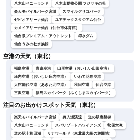
八木山ベニーランド
八木山動物公園 フジサキの杜
楽天モバイルパーク宮城
スマイルグリコパーク
ゼビオアリーナ仙台
ユアテックスタジアム仙台
カメイアリーナ仙台（仙台市体育館）
仙台泉プレミアム・アウトレット
樽水ダム
仙台うみの杜水族館
空港の天気（東北）
福島空港
青森空港
山形空港（おいしい山形空港）
庄内空港（おいしい庄内空港）
いわて花巻空港
大館能代空港（あきた北空港）
秋田空港
仙台空港
三沢空港
福島スカイパーク（ふくしまスカイパーク）
注目のお出かけスポット天気（東北）
楽天モバイルパーク宮城
奥入瀬渓流
道の駅裏磐梯
八木山ベニーランド
スパリゾートハワイアンズ
秋保大滝
道の駅十和田湖
リナワールド（東北最大級の遊園地）