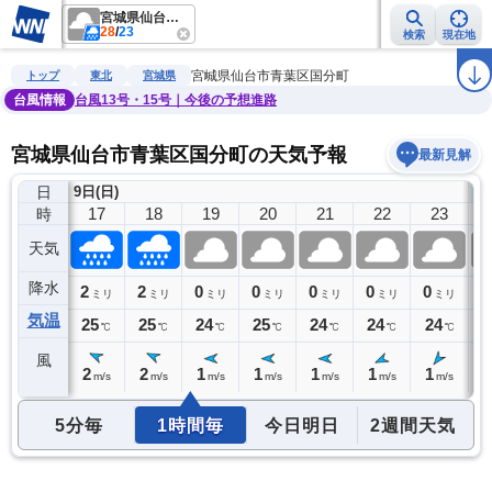
宮城県仙台市青葉区国分町
28
/
23
検索
現在地
雨雲レーダー
台風情報
地震情報
警報・注意報
2週間天気
ラ
宮城県仙台市青葉区国分町
トップ
東北
宮城県
台風情報
台風13号・15号｜今後の予想進路
宮城県仙台市青葉区国分町の天気予報
最新見解
日
9日(日)
10
16
17
18
19
20
21
22
23
時
天気
降水
1
2
2
0
0
0
0
0
0
ミリ
ミリ
ミリ
ミリ
ミリ
ミリ
ミリ
ミリ
気温
26
25
25
24
25
24
24
24
2
℃
℃
℃
℃
℃
℃
℃
℃
風
2
2
2
1
1
1
1
1
1
m/s
m/s
m/s
m/s
m/s
m/s
m/s
m/s
5分毎
1時間毎
今日明日
2週間天気