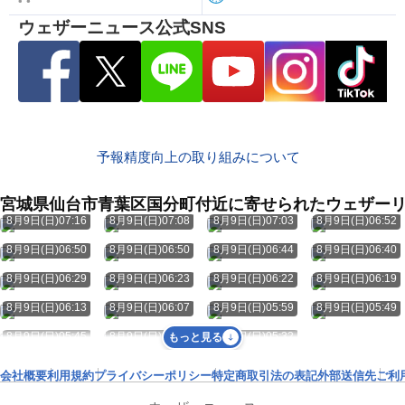
ウェザーニュース公式SNS
予報精度向上の取り組みについて
宮城県仙台市青葉区国分町付近に寄せられたウェザー
8月9日(日)07:16
8月9日(日)07:08
8月9日(日)07:03
8月9日(日)06:52
8月9日(日)06:50
8月9日(日)06:50
8月9日(日)06:44
8月9日(日)06:40
8月9日(日)06:29
8月9日(日)06:23
8月9日(日)06:22
8月9日(日)06:19
8月9日(日)06:13
8月9日(日)06:07
8月9日(日)05:59
8月9日(日)05:49
8月9日(日)05:45
8月9日(日)05:38
8月9日(日)05:32
もっと見る
会社概要
利用規約
プライバシーポリシー
特定商取引法の表記
外部送信先
ご利