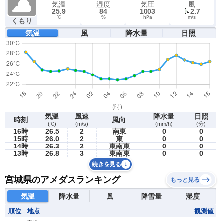
気温
湿度
気圧
風
25.9
84
1003
2.7
℃
%
hPa
m/s
くもり
気温
風
降水量
日照
気温
風速
降水量
日照
時刻
風向
(℃)
(m/s)
(mm/h)
(分)
16時
26.5
2
南東
0
0
15時
26.0
2
東
0
0
14時
26.3
2
東南東
0
0
13時
26.8
3
東南東
0
0
続きを見る
宮城県のアメダスランキング
もっと見る
気温
降水量
風
降雪量
湿度
順位
地点
観測値