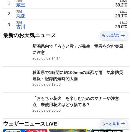
宮城
12:28
1
蔵王
30.2℃
宮城
12:12
2
丸森
29.1℃
宮城
13:10
3
古川
29.0℃
最新のお天気ニュース
もっと読む
新潟県内で「ろうと雲」が発生 竜巻を含む突風
に注意
2026.08.09 14:14
秋田県で1時間に約100mmの猛烈な雨 気象防災
速報・記録的短時間大雨
2026.08.09 13:50
「おもちゃ花火」を楽しむためのマナーや注意
点 未使用花火はどう捨てる？
2026.08.09 05:00
ウェザーニュースLiVE
もっと見る
ライブ放送中