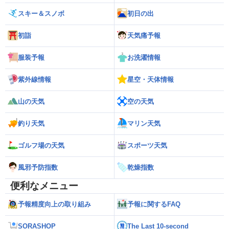
スキー＆スノボ
初日の出
初詣
天気痛予報
服装予報
お洗濯情報
紫外線情報
星空・天体情報
山の天気
空の天気
釣り天気
マリン天気
ゴルフ場の天気
スポーツ天気
風邪予防指数
乾燥指数
便利なメニュー
予報精度向上の取り組み
予報に関するFAQ
SORASHOP
The Last 10-second