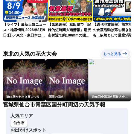
【ライブ】最新天気ニュー
【気象速報】秋田県で「記
【週刊地震情報】熊本地
ス・地震情報 2026年8月9
録的短時間大雨情報」湯沢
の余震活動は落ち着き傾
日(日)／東北・東日本は急
市付近で約100mmの猛烈
も…依然として震度5弱
な雷雨に注意〈ウェザーニ
な雨
戒
ュースLiVEアフタヌーン・
小川千奈／芳野達郎〉
東北の人気の花火大会
もっと見る
第54回かわさき夏まつり花火大会「おらが自慢のでっかい花火」
酒田の花火
第98回全国花火競技大会「大曲の花火」
宮城県仙台市青葉区国分町周辺の天気予報
人気エリア
仙台市
お出かけスポット