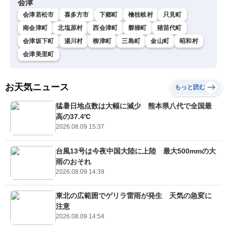
会津
会津若松市
喜多方市
下郷町
檜枝岐村
只見町
南会津町
北塩原村
西会津町
磐梯町
猪苗代町
会津坂下町
湯川村
柳津町
三島町
金山町
昭和村
会津美里町
お天気ニュース
もっと読む
猛暑日地点数は大幅に減少 熊本県八代で全国最
高の37.4℃
2026.08.09 15:37
台風13号は今夜中国大陸に上陸 最大500mmの大
雨のおそれ
2026.08.09 14:39
東北の広範囲でゲリラ雷雨が発生 天気の急変に
注意
2026.08.09 14:54