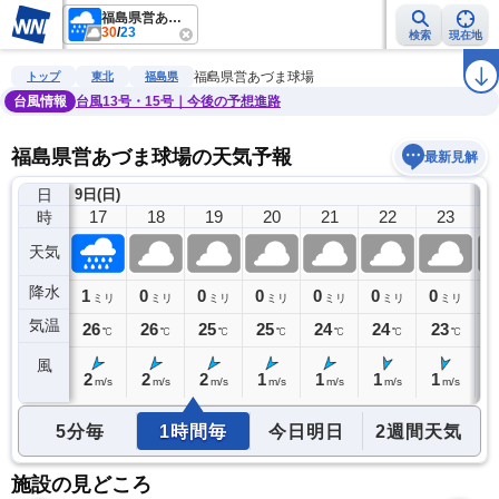
福島県営あづま球場
30
/
23
検索
現在地
雨雲レーダー
台風情報
地震情報
警報・注意報
2週間天気
ラ
福島県営あづま球場
トップ
東北
福島県
台風情報
台風13号・15号｜今後の予想進路
福島県営あづま球場の天気予報
最新見解
日
9日(日)
10
16
17
18
19
20
21
22
23
時
天気
降水
1
1
0
0
0
0
0
0
0
ミリ
ミリ
ミリ
ミリ
ミリ
ミリ
ミリ
ミリ
気温
27
26
26
25
25
24
24
23
2
℃
℃
℃
℃
℃
℃
℃
℃
風
2
2
2
2
1
1
1
1
0
m/s
m/s
m/s
m/s
m/s
m/s
m/s
m/s
5分毎
1時間毎
今日明日
2週間天気
施設の見どころ