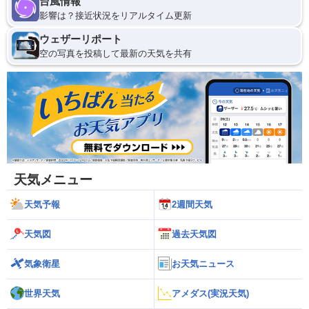
台風情報
影響は？接近状況をリアルタイム更新
ウェザーリポート
空の写真を投稿して最新の天気を共有
天気メニュー
天気予報
2週間天気
天気図
過去天気図
気象衛星
お天気ニュース
世界天気
アメダス(実況天気)