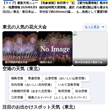
【ライブ】最新天気ニュー
【気象速報】秋田県で「記
【週刊地震情報】熊本地
ス・地震情報 2026年8月9
録的短時間大雨情報」湯沢
の余震活動は落ち着き傾
日(日)／東北・東日本は急
市付近で約100mmの猛烈
も…依然として震度5弱
な雷雨に注意〈ウェザーニ
な雨
戒
ュースLiVEアフタヌーン・
小川千奈／芳野達郎〉
東北の人気の花火大会
もっと見る
第33回赤川花火大会
酒田の花火
第98回全国花火競技大会「大曲の花火」
空港の天気（東北）
福島空港
青森空港
山形空港（おいしい山形空港）
庄内空港（おいしい庄内空港）
いわて花巻空港
大館能代空港（あきた北空港）
秋田空港
仙台空港
三沢空港
福島スカイパーク（ふくしまスカイパーク）
注目のお出かけスポット天気（東北）