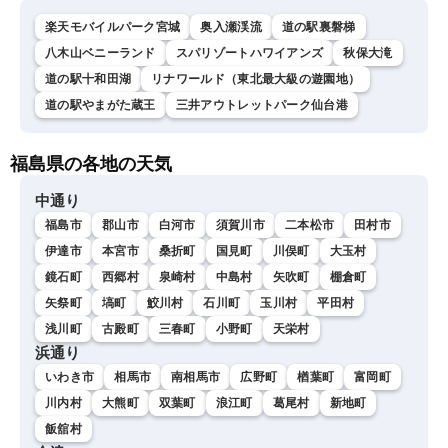
楽天モバイルパーク宮城
奥入瀬渓流
道の駅裏磐梯
八木山ベニーランド
スパリゾートハワイアンズ
秋保大滝
道の駅十和田湖
リナワールド（東北最大級の遊園地）
道の駅やまがた蔵王
三井アウトレットパーク仙台港
福島県の各地の天気
中通り
福島市
郡山市
白河市
須賀川市
二本松市
田村市
伊達市
本宮市
桑折町
国見町
川俣町
大玉村
鏡石町
西郷村
泉崎村
中島村
矢吹町
棚倉町
矢祭町
塙町
鮫川村
石川町
玉川村
平田村
浅川町
古殿町
三春町
小野町
天栄村
浜通り
いわき市
相馬市
南相馬市
広野町
楢葉町
富岡町
川内村
大熊町
双葉町
浪江町
葛尾村
新地町
飯舘村