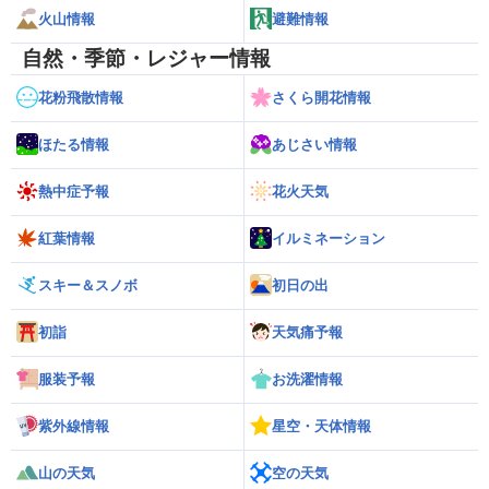
火山情報
避難情報
自然・季節・レジャー情報
花粉飛散情報
さくら開花情報
ほたる情報
あじさい情報
熱中症予報
花火天気
紅葉情報
イルミネーション
スキー＆スノボ
初日の出
初詣
天気痛予報
服装予報
お洗濯情報
紫外線情報
星空・天体情報
山の天気
空の天気