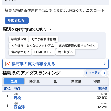
福島県福島市佐原神事場1 あづま総合運動公園テニスコート
地図を見る
周辺のおすすめスポット
福島競馬場
あづま総合体育館
とうほう・みんなのスタジアム
道の駅伊達の郷りょうぜん
道の駅つちゆ
FOME BASE
摺上川ダム
福島市の防災情報を見る
福島県のアメダスランキング
もっと見る
気温
降水量
風
降雪量
湿度
順位
地点
観測値
福島
14:59
1
若松
32.9℃
福島
15:04
2
西会津
32.2℃