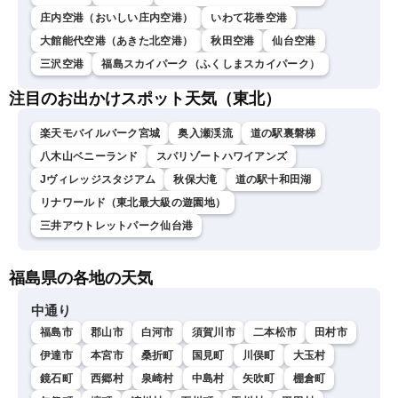
庄内空港（おいしい庄内空港）
いわて花巻空港
大館能代空港（あきた北空港）
秋田空港
仙台空港
三沢空港
福島スカイパーク（ふくしまスカイパーク）
注目のお出かけスポット天気（東北）
楽天モバイルパーク宮城
奥入瀬渓流
道の駅裏磐梯
八木山ベニーランド
スパリゾートハワイアンズ
Jヴィレッジスタジアム
秋保大滝
道の駅十和田湖
リナワールド（東北最大級の遊園地）
三井アウトレットパーク仙台港
福島県の各地の天気
中通り
福島市
郡山市
白河市
須賀川市
二本松市
田村市
伊達市
本宮市
桑折町
国見町
川俣町
大玉村
鏡石町
西郷村
泉崎村
中島村
矢吹町
棚倉町