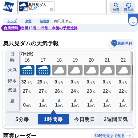
奥只見ダム
30
/
20
検索
現在地
雨雲レーダー
台風情報
地震情報
警報・注意報
2週間天気
ラ
奥只見ダム
トップ
東北
福島県
台風情報
台風13号・15号｜今後の予想進路
奥只見ダムの天気予報
最新見解
日
7日(金)
15
16
17
18
19
20
21
22
時
天気
降水
36
32
29
0
0
0
0
0
0
リ
ミリ
ミリ
ミリ
ミリ
ミリ
ミリ
ミリ
ミリ
気温
28
27
27
26
24
23
22
22
2
℃
℃
℃
℃
℃
℃
℃
℃
風
0
0
1
1
1
1
1
1
1
m/s
m/s
m/s
m/s
m/s
m/s
m/s
m/s
5分毎
1時間毎
今日明日
2週間天気
雨雲レーダー
60時間先まで見る