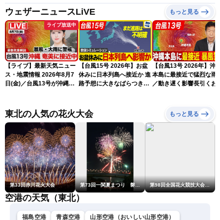
ウェザーニュースLiVE
もっと見る
ライブ放送中
【ライブ】最新天気ニュー
【台風15号 2026年】お盆
【台風13号 2026年】沖
ス・地震情報 2026年8月7
休みに日本列島へ接近か 進
本島に最接近で猛烈な雨
日(金)／台風13号が沖縄・
路予想に大きなばらつき
／動き遅く影響長引くお
奄美に最接近へ 令和8年
（7日13時更新）
れ（7日13時更新）
熊本地震情報〈ウェザーニ
ュースLiVEアフタヌーン・
東北の人気の花火大会
もっと見る
小林李衣奈／内藤邦裕〉
第33回赤川花火大会
第73回一関夏まつり 磐井川川開き花火大会
第98回全国花火競技大会「大曲の花火」
空港の天気（東北）
福島空港
青森空港
山形空港（おいしい山形空港）