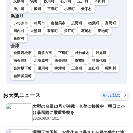
矢祭町
塙町
鮫川村
石川町
玉川村
平田村
浅川町
古殿町
三春町
小野町
天栄村
浜通り
いわき市
相馬市
南相馬市
広野町
楢葉町
富岡町
川内村
大熊町
双葉町
浪江町
葛尾村
新地町
飯舘村
会津
会津若松市
喜多方市
下郷町
檜枝岐村
只見町
南会津町
北塩原村
西会津町
磐梯町
猪苗代町
会津坂下町
湯川村
柳津町
三島町
金山町
昭和村
会津美里町
お天気ニュース
もっと読む
大型の台風13号が沖縄・奄美に接近中 明日にか
け暴風雨に厳重警戒を
2026.08.07 10:17
週間天気予報 お盆休みは暑さと台風の動向に注