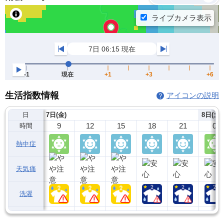
生活指数情報
アイコンの説明
日
7日(金)
8日(土)
9
12
15
18
21
0
時間
熱中症
天気痛
洗濯