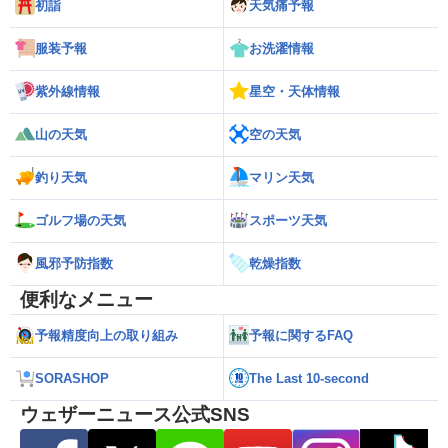
初詣
天気痛予報
服装予報
お洗濯情報
紫外線情報
星空・天体情報
山の天気
空の天気
釣り天気
マリン天気
ゴルフ場の天気
スポーツ天気
風邪予防指数
乾燥指数
便利なメニュー
予報精度向上の取り組み
予報に関するFAQ
SORASHOP
The Last 10-second
ウェザーニュース公式SNS