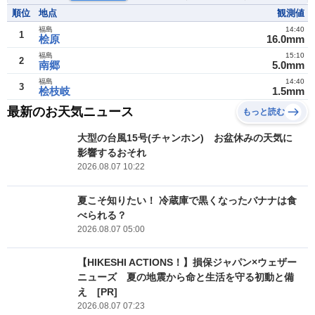
順位
地点
観測値
福島
14:40
1
桧原
16.0mm
福島
15:10
2
南郷
5.0mm
福島
14:40
3
桧枝岐
1.5mm
最新のお天気ニュース
もっと読む
大型の台風15号(チャンホン) お盆休みの天気に
影響するおそれ
2026.08.07 10:22
夏こそ知りたい！ 冷蔵庫で黒くなったバナナは食
べられる？
2026.08.07 05:00
【HIKESHI ACTIONS！】損保ジャパン×ウェザー
ニューズ 夏の地震から命と生活を守る初動と備
え [PR]
2026.08.07 07:23