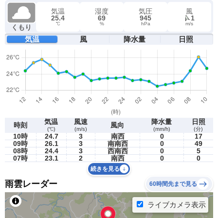
気温
湿度
気圧
風
25.4
69
945
1
℃
%
hPa
m/s
くもり
気温
風
降水量
日照
気温
風速
降水量
日照
時刻
風向
(℃)
(m/s)
(mm/h)
(分)
10時
24.7
3
南西
0
17
09時
26.1
3
南南西
0
49
08時
24.4
3
西南西
0
5
07時
23.1
2
南西
0
0
続きを見る
雨雲レーダー
60時間先まで見る