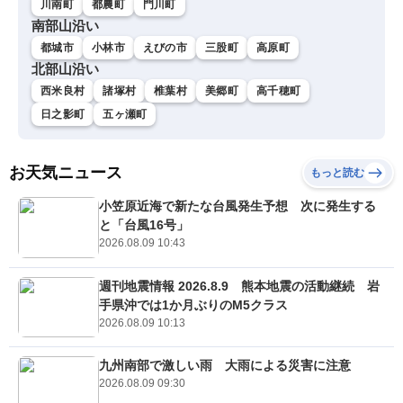
川南町
都農町
門川町
南部山沿い
都城市
小林市
えびの市
三股町
高原町
北部山沿い
西米良村
諸塚村
椎葉村
美郷町
高千穂町
日之影町
五ヶ瀬町
お天気ニュース
もっと読む
小笠原近海で新たな台風発生予想 次に発生する
と「台風16号」
2026.08.09 10:43
週刊地震情報 2026.8.9 熊本地震の活動継続 岩
手県沖では1か月ぶりのM5クラス
2026.08.09 10:13
九州南部で激しい雨 大雨による災害に注意
2026.08.09 09:30