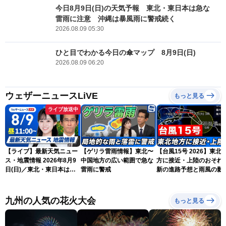
今日8月9日(日)の天気予報 東北・東日本は急な
雷雨に注意 沖縄は暴風雨に警戒続く
2026.08.09 05:30
ひと目でわかる今日の傘マップ 8月9日(日)
2026.08.09 06:20
ウェザーニュースLiVE
もっと見る
ライブ放送中
【ライブ】最新天気ニュー
【ゲリラ雷雨情報】東北〜
【台風15号 2026】東北
ス・地震情報 2026年8月9
中国地方の広い範囲で急な
方に接近・上陸のおそれ 
日(日)／東北・東日本は急
雷雨に警戒
新の進路予想と雨風の影
な雷雨に注意〈ウェザーニ
（9日6時更新）
ュースLiVEコーヒータイ
ム・青原桃香／山口剛央〉
九州の人気の花火大会
もっと見る