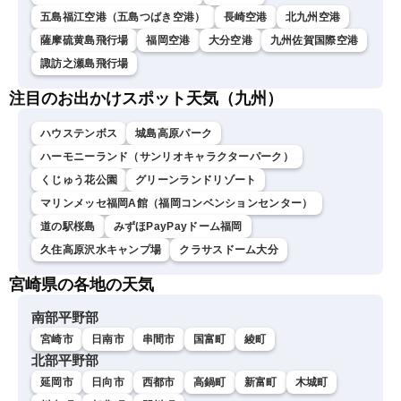
五島福江空港（五島つばき空港）
長崎空港
北九州空港
薩摩硫黄島飛行場
福岡空港
大分空港
九州佐賀国際空港
諏訪之瀬島飛行場
注目のお出かけスポット天気（九州）
ハウステンボス
城島高原パーク
ハーモニーランド（サンリオキャラクターパーク）
くじゅう花公園
グリーンランドリゾート
マリンメッセ福岡A館（福岡コンベンションセンター）
道の駅桜島
みずほPayPayドーム福岡
久住高原沢水キャンプ場
クラサスドーム大分
宮崎県の各地の天気
南部平野部
宮崎市
日南市
串間市
国富町
綾町
北部平野部
延岡市
日向市
西都市
高鍋町
新富町
木城町