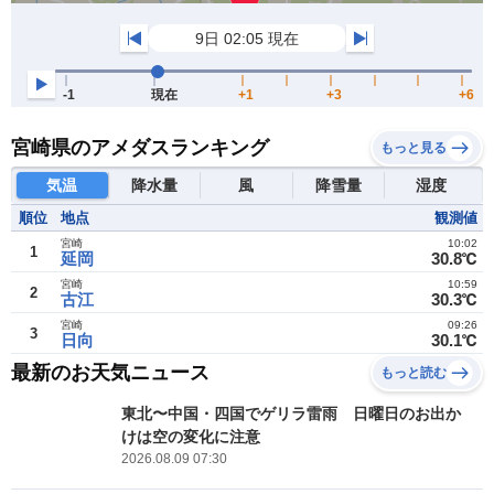
宮崎県のアメダスランキング
もっと見る
気温
降水量
風
降雪量
湿度
順位
地点
観測値
宮崎
10:02
1
延岡
30.8℃
宮崎
10:59
2
古江
30.3℃
宮崎
09:26
3
日向
30.1℃
最新のお天気ニュース
もっと読む
東北〜中国・四国でゲリラ雷雨 日曜日のお出か
けは空の変化に注意
2026.08.09 07:30