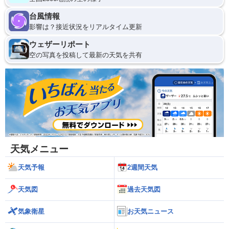
台風情報
影響は？接近状況をリアルタイム更新
ウェザーリポート
空の写真を投稿して最新の天気を共有
天気メニュー
天気予報
2週間天気
天気図
過去天気図
気象衛星
お天気ニュース