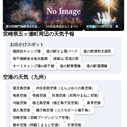
第39回関門海峡花火大会(門司側)
2026志布志みなとまつり
町制施行70周年記念 第48回南種子町ロケット祭
宮崎県五ヶ瀬町周辺の天気予報
お出かけスポット
服掛松キャンプ場
道の駅そよ風パーク
道の駅清和文楽邑
高千穂峡淡水魚水族館
諸塚山 渓流の里
オートキャンプ場in高千穂
道の駅青雲橋
道の駅通潤橋
空港の天気（九州）
鹿児島空港
沖永良部空港（えらぶゆりの島空港）
奄美空港
壱岐空港
対馬空港（対馬やまねこ空港）
与論空港
徳之島空港（徳之島子宝空港）
喜界空港
屋久島空港
種子島空港（コスモポート種子島）
宮崎空港（宮崎ブーゲンビリア空港）
熊本空港（阿蘇くまもと空港）
天草空港