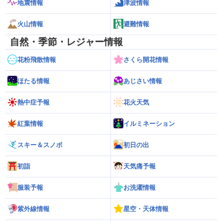
地震情報
津波情報
火山情報
避難情報
自然・季節・レジャー情報
花粉飛散情報
さくら開花情報
ほたる情報
あじさい情報
熱中症予報
花火天気
紅葉情報
イルミネーション
スキー＆スノボ
初日の出
初詣
天気痛予報
服装予報
お洗濯情報
紫外線情報
星空・天体情報