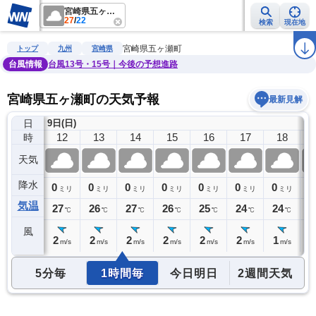
宮崎県五ヶ瀬町
27
/
22
検索
現在地
雨雲レーダー
台風情報
地震情報
警報・注意報
2週間天気
ラ
宮崎県五ヶ瀬町
トップ
九州
宮崎県
台風情報
台風13号・15号｜今後の予想進路
宮崎県五ヶ瀬町の天気予報
最新見解
日
9日(日)
11
12
13
14
15
16
17
18
時
天気
降水
0
0
0
0
0
0
0
0
0
ミリ
ミリ
ミリ
ミリ
ミリ
ミリ
ミリ
ミリ
気温
26
27
26
27
26
25
24
24
2
℃
℃
℃
℃
℃
℃
℃
℃
風
2
2
2
2
2
2
2
1
1
m/s
m/s
m/s
m/s
m/s
m/s
m/s
m/s
5分毎
1時間毎
今日明日
2週間天気