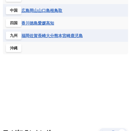
サントメ・プリンシペ民主共和国
ザンビア共和国
モナコ公国
モルドバ
モンテネグロ
ドミニカ共和国
ドミニカ国
広島
岡山
山口
島根
鳥取
中国
シエラレオネ共和国
ジブチ共和国
ラトビア
リトアニア
リヒテンシュタイン
ニカラグア共和国
ハイチ共和国
バハマ
ジンバブエ
スーダン
セネガル
ルクセンブルク
ルーマニア
ロシア
香川
徳島
愛媛
高知
四国
バルバドス
パナマ
パラグアイ
セントヘレナ諸島
セーシェル
北マケドニア
フランス領ギアナ
ブラジル
プエルトリコ
ソマリア連邦共和国
タンザニア
チャド
福岡
佐賀
長崎
大分
熊本
宮崎
鹿児島
九州
ベネズエラ
ベリーズ
ペルー
チュニジア
トーゴ
ナイジェリア連邦共和国
沖縄
ホンジュラス
ボリビア
マルティニーク
ナミビア
ニジェール
ブルキナファソ
メキシコ
ブルンジ共和国
ベナン
ボツワナ
マダガスカル
マラウイ共和国
マリ
モザンビーク
モロッコ
モーリシャス共和国
モーリタニア
リビア
リベリア共和国
ルワンダ共和国
レソト王国
中央アフリカ共和国
南アフリカ共和国
南スーダン
赤道ギニア共和国