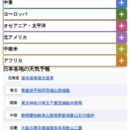
中東
タイ
フィリピン
ブルネイ
ベトナム
インド
スリランカ
ネパール
マレーシア
ミャンマー
ヨーロッパ
バングラデシュ
パキスタン
ブータン王国
アフガニスタン
アラブ首長国連邦
イエメン
ラオス人民民主共和国
東ティモール民主共和国
モルディブ
オセアニア・太平洋
イスラエル
イラク
イラン
アイスランド
アイルランド
ウズベキスタン
オマーン
カザフスタン
北アメリカ
アゼルバイジャン
アルバニア
アルメニア
アメリカ領サモア
オーストラリア
キリバス
カタール
キプロス
キルギス
イギリス
イタリア
ウクライナ
中南米
クック諸島
グアム
サイパン
クウェート
サウジアラビア
シリア
アメリカ
アラスカ
カナダ
エストニア
オランダ
オーストリア
サモア独立国
ソロモン諸島
タヒチ
タジキスタン
トルクメニスタン
トルコ
アフリカ
バーミューダ諸島
ギリシャ
クロアチア
コソボ
アメリカ領バージン諸島
アルゼンチン
ツバル
トンガ
ナウル共和国
ニウエ
バーレーン
ヨルダン
レバノン
日本各地の天気予報
サンマリノ共和国
ジブラルタル
ジョージア
アンティグア・バーブーダ
ウルグアイ
ニューカレドニア
ニュージーランド
ハワイ
アルジェリア
アンゴラ
ウガンダ
道央
道南
道北
道東
北海道
スイス
スウェーデン
スペイン
エクアドル
エルサルバドル
ガイアナ
バヌアツ
パプアニューギニア
パラオ
エジプト
エスワティニ王国
エチオピア
スロバキア
スロベニア共和国
セルビア
キューバ
グアテマラ
グアドループ
フィジー
マーシャル諸島
ミクロネシア連邦
青森
岩手
秋田
宮城
山形
福島
東北
エリトリア国
カメルーン
カーボベルデ
チェコ
デンマーク
ドイツ
ノルウェー
グレナダ
ケイマン諸島
コスタリカ
ワリス・フテュナ
ガボン
ガンビア
ガーナ共和国
ギニア
ハンガリー
バチカン市国
フィンランド
東京
神奈川
埼玉
千葉
茨城
栃木
群馬
関東
コロンビア
ジャマイカ
スリナム
ギニアビサウ共和国
ケニア
コモロ連合
フランス
ブルガリア
ベラルーシ
セントクリストファー・ネービス
静岡
愛知
岐阜
山梨
長野
新潟
富山
石川
福井
中部
コンゴ共和国
コンゴ民主共和国
ベルギー
ボスニア・ヘルツェゴビナ
セントビンセント及びグレナディーン諸島
コートジボワール
ポルトガル
ポーランド
マルタ
大阪
兵庫
京都
滋賀
奈良
和歌山
三重
近畿
セントルシア
チリ
トリニダード・トバゴ