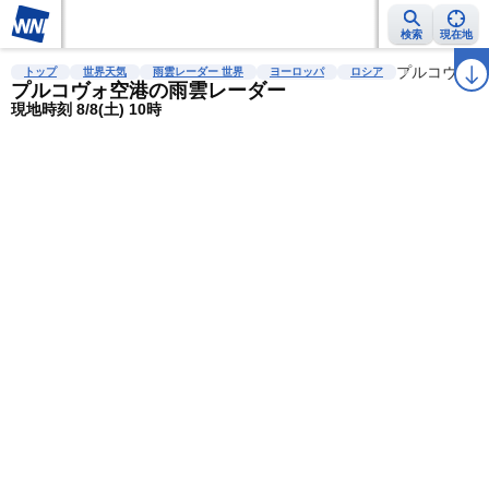
検索
現在地
雨雲レーダー
台風情報
地震情報
警報・注意報
2週間天気
プルコヴォ空
ラ
トップ
世界天気
雨雲レーダー 世界
ヨーロッパ
ロシア
プルコヴォ空港の雨雲レーダー
現地時刻 8/8(土) 10時