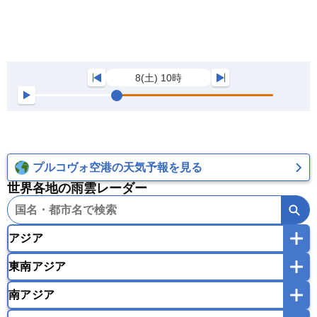
8(土) 10時
プルコヴォ空港の天気予報を見る
世界各地の雨雲レーダー
アジア
東南アジア
韓国
中国
台湾
香港
マカオ
南アジア
モンゴル
北朝鮮
インドネシア
カンボジア
シンガポール