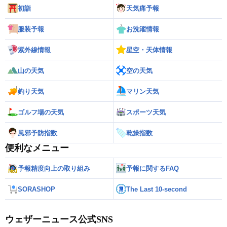
初詣
天気痛予報
服装予報
お洗濯情報
紫外線情報
星空・天体情報
山の天気
空の天気
釣り天気
マリン天気
ゴルフ場の天気
スポーツ天気
風邪予防指数
乾燥指数
便利なメニュー
予報精度向上の取り組み
予報に関するFAQ
SORASHOP
The Last 10-second
ウェザーニュース公式SNS