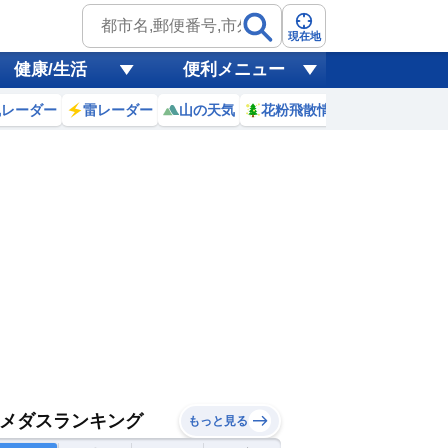
現在地
健康/生活
便利メニュー
風レーダー
雷レーダー
山の天気
花粉飛散情報
世界天気
メダスランキング
もっと見る