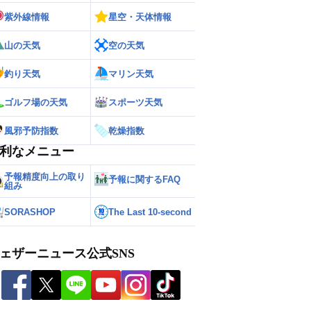
紫外線情報
星空・天体情報
山の天気
空の天気
釣り天気
マリン天気
ゴルフ場の天気
スポーツ天気
風邪予防指数
乾燥指数
利なメニュー
予報精度向上の取り
予報に関するFAQ
組み
SORASHOP
The Last 10-second
ェザーニュース公式SNS