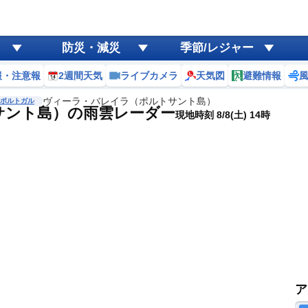
防災・減災
季節/レジャー
報・注意報
2週間天気
ライブカメラ
天気図
避難情報
ヴィーラ・バレイラ（ポルトサント島）
ポルトガル
サント島）の雨雲レーダー
現地時刻 8/8(土) 14時
ア