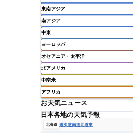
東南アジア
韓国
中国
台湾
香港
南アジア
インドネシア
カンボジア
シン
中東
ベトナム
マレーシア
ミャンマ
インド
スリランカ
ネパール
ヨーロッパ
モルディブ
アフガニスタン
アラブ首長国連邦
オセアニア・太平洋
ウズベキスタン
オマーン
カザ
アイスランド
アイルランド
ア
クウェート
サウジアラビア
シ
北アメリカ
イギリス
イタリア
ウクライナ
アメリカ領サモア
オーストラリア
バーレーン
ヨルダン
レバノン
ギリシャ
クロアチア
コソボ
中南米
サモア独立国
ソロモン諸島
タ
アメリカ
アラスカ
カナダ
スイス
スウェーデン
スペイン
ニューカレドニア
ニュージーラン
アフリカ
チェコ
デンマーク
ドイツ
アメリカ領バージン諸島
アルゼン
パラオ
フィジー
マーシャル諸
お天気ニュース
フィンランド
フランス
ブルガ
エクアドル
エルサルバドル
ガ
アルジェリア
アンゴラ
ウガン
ボスニア・ヘルツェゴビナ
ポルト
グレナダ
ケイマン諸島
コスタ
日本各地の天気予報
エリトリア国
カメルーン
カー
モルドバ
モンテネグロ
ラトビ
セントクリストファー・ネービス
ギニア
ギニアビサウ共和国
ケ
道央
道南
道北
道東
北海道
ルクセンブルク
ルーマニア
ロ
チリ
トリニダード・トバゴ
ド
コンゴ民主共和国
コートジボワー