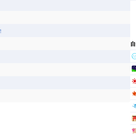
ス
パナマ
パラグアイ
フランス領ギアナ
ジンバブエ
スーダン
セネガル
エラ
ベリーズ
ペルー
ホンジュラス
ソマリア連邦共和国
タンザニア
チャド
シコ
ア連邦共和国
ナミビア
ニジェール
井
ベナン
ボツワナ
マダガスカル
ーク
モロッコ
モーリシャス共和国
自
共和国
ルワンダ共和国
レソト王国
和国
南スーダン
赤道ギニア共和国