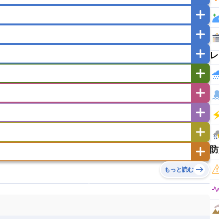
マカオ
モンゴル
北朝鮮
ガポール
タイ
フィリピン
ブルネイ
ー
ラオス人民民主共和国
東ティモール民主共和国
レ
バングラデシュ
パキスタン
ブータン王国
イエメン
イスラエル
イラク
イラン
フスタン
カタール
キプロス
キルギス
ゼルバイジャン
アルバニア
アルメニア
リア
タジキスタン
トルクメニスタン
トルコ
エストニア
オランダ
オーストリア
キリバス
クック諸島
グアム
サイパン
サンマリノ共和国
ジブラルタル
ジョージア
ヒチ
ツバル
トンガ
ナウル共和国
ニウエ
バーミューダ諸島
スロバキア
スロベニア共和国
セルビア
ド
ハワイ
バヌアツ
パプアニューギニア
防
ノルウェー
ハンガリー
バチカン市国
チン
アンティグア・バーブーダ
ウルグアイ
島
ミクロネシア連邦
ワリス・フテュナ
リア
ベラルーシ
ベルギー
もっと読む
イアナ
キューバ
グアテマラ
グアドループ
ダ
エジプト
エスワティニ王国
エチオピア
ガル
ポーランド
マルタ
モナコ公国
リカ
コロンビア
ジャマイカ
スリナム
ボベルデ
ガボン
ガンビア
ガーナ共和国
ア
リトアニア
リヒテンシュタイン
セントビンセント及びグレナディーン諸島
セントルシア
ニア
コモロ連合
コンゴ共和国
シア
北マケドニア
ミニカ共和国
ドミニカ国
ニカラグア共和国
ル
サントメ・プリンシペ民主共和国
ザンビア共和国