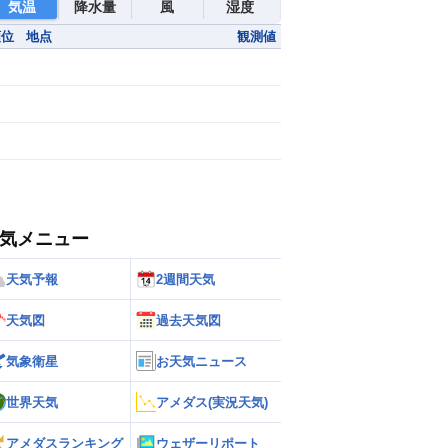
気温
降水量
風
湿度
順位
地点
観測値
気メニュー
天気予報
2週間天気
天気図
過去天気図
気象衛星
お天気ニュース
世界天気
アメダス(実況天気)
アメダスランキング
ウェザーリポート