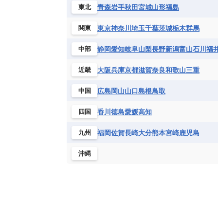
ハイチ共和国
バハマ
バルバド
青森
岩手
秋田
宮城
山形
福島
東北
シエラレオネ共和国
ジブチ共和国
ブラジル
プエルトリコ
ベネズ
セントヘレナ諸島
セーシェル
東京
神奈川
埼玉
千葉
茨城
栃木
群馬
関東
ボリビア
マルティニーク
メキ
チュニジア
トーゴ
ナイジェリ
静岡
愛知
岐阜
山梨
長野
新潟
富山
石川
福
中部
ブルキナファソ
ブルンジ共和国
マラウイ共和国
マリ
モザンビ
大阪
兵庫
京都
滋賀
奈良
和歌山
三重
近畿
モーリタニア
リビア
リベリア
広島
岡山
山口
島根
鳥取
中国
中央アフリカ共和国
南アフリカ共
香川
徳島
愛媛
高知
四国
福岡
佐賀
長崎
大分
熊本
宮崎
鹿児島
九州
沖縄