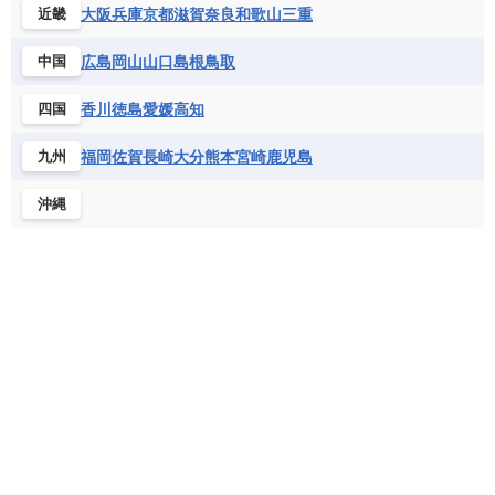
コートジボワール
ポルトガル
ポーランド
マルタ
大阪
兵庫
京都
滋賀
奈良
和歌山
三重
近畿
セントルシア
チリ
トリニダード・トバゴ
サントメ・プリンシペ民主共和国
ザンビア共和国
モナコ公国
モルドバ
モンテネグロ
ドミニカ共和国
ドミニカ国
広島
岡山
山口
島根
鳥取
中国
シエラレオネ共和国
ジブチ共和国
ラトビア
リトアニア
リヒテンシュタイン
ニカラグア共和国
ハイチ共和国
バハマ
ジンバブエ
スーダン
セネガル
ルクセンブルク
ルーマニア
ロシア
香川
徳島
愛媛
高知
四国
バルバドス
パナマ
パラグアイ
セントヘレナ諸島
セーシェル
北マケドニア
フランス領ギアナ
ブラジル
プエルトリコ
ソマリア連邦共和国
タンザニア
チャド
福岡
佐賀
長崎
大分
熊本
宮崎
鹿児島
九州
ベネズエラ
ベリーズ
ペルー
チュニジア
トーゴ
ナイジェリア連邦共和国
沖縄
ホンジュラス
ボリビア
マルティニーク
ナミビア
ニジェール
ブルキナファソ
メキシコ
ブルンジ共和国
ベナン
ボツワナ
マダガスカル
マラウイ共和国
マリ
モザンビーク
モロッコ
モーリシャス共和国
モーリタニア
リビア
リベリア共和国
ルワンダ共和国
レソト王国
中央アフリカ共和国
南アフリカ共和国
南スーダン
赤道ギニア共和国