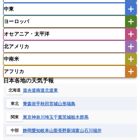
インドネシア
カンボジア
シンガポール
中東
タイ
フィリピン
ブルネイ
ベトナム
インド
スリランカ
ネパール
マレーシア
ミャンマー
ヨーロッパ
バングラデシュ
パキスタン
ブータン王国
アフガニスタン
アラブ首長国連邦
イエメン
ラオス人民民主共和国
東ティモール民主共和国
モルディブ
オセアニア・太平洋
イスラエル
イラク
イラン
アイスランド
アイルランド
ウズベキスタン
オマーン
カザフスタン
北アメリカ
アゼルバイジャン
アルバニア
アルメニア
アメリカ領サモア
オーストラリア
キリバス
カタール
キプロス
キルギス
イギリス
イタリア
ウクライナ
中南米
クック諸島
グアム
サイパン
クウェート
サウジアラビア
シリア
アメリカ
アラスカ
カナダ
エストニア
オランダ
オーストリア
サモア独立国
ソロモン諸島
タヒチ
タジキスタン
トルクメニスタン
トルコ
アフリカ
バーミューダ諸島
ギリシャ
クロアチア
コソボ
アメリカ領バージン諸島
アルゼンチン
ツバル
トンガ
ナウル共和国
ニウエ
バーレーン
ヨルダン
レバノン
日本各地の天気予報
サンマリノ共和国
ジブラルタル
ジョージア
アンティグア・バーブーダ
ウルグアイ
ニューカレドニア
ニュージーランド
ハワイ
アルジェリア
アンゴラ
ウガンダ
道央
道南
道北
道東
北海道
スイス
スウェーデン
スペイン
エクアドル
エルサルバドル
ガイアナ
バヌアツ
パプアニューギニア
パラオ
エジプト
エスワティニ王国
エチオピア
スロバキア
スロベニア共和国
セルビア
キューバ
グアテマラ
グアドループ
フィジー
マーシャル諸島
ミクロネシア連邦
青森
岩手
秋田
宮城
山形
福島
東北
エリトリア国
カメルーン
カーボベルデ
チェコ
デンマーク
ドイツ
ノルウェー
グレナダ
ケイマン諸島
コスタリカ
ワリス・フテュナ
ガボン
ガンビア
ガーナ共和国
ギニア
ハンガリー
バチカン市国
フィンランド
東京
神奈川
埼玉
千葉
茨城
栃木
群馬
関東
コロンビア
ジャマイカ
スリナム
ギニアビサウ共和国
ケニア
コモロ連合
フランス
ブルガリア
ベラルーシ
セントクリストファー・ネービス
静岡
愛知
岐阜
山梨
長野
新潟
富山
石川
福井
中部
コンゴ共和国
コンゴ民主共和国
ベルギー
ボスニア・ヘルツェゴビナ
セントビンセント及びグレナディーン諸島