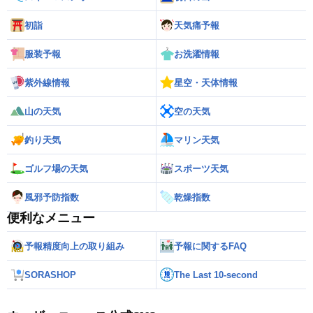
初詣
天気痛予報
服装予報
お洗濯情報
紫外線情報
星空・天体情報
山の天気
空の天気
釣り天気
マリン天気
ゴルフ場の天気
スポーツ天気
風邪予防指数
乾燥指数
便利なメニュー
予報精度向上の取り組み
予報に関するFAQ
SORASHOP
The Last 10-second