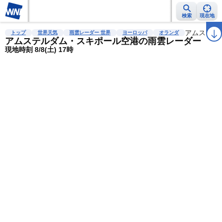
検索
現在地
雨雲レーダー
台風情報
地震情報
警報・注意報
2週間天気
アムステル
ラ
トップ
世界天気
雨雲レーダー 世界
ヨーロッパ
オランダ
アムステルダム・スキポール空港の雨雲レーダー
現地時刻 8/8(土) 17時