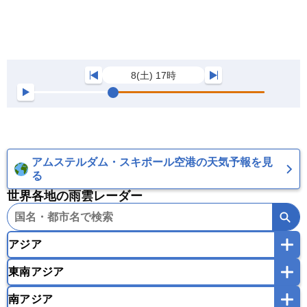
8(土) 17時
アムステルダム・スキポール空港の天気予報を見
る
世界各地の雨雲レーダー
アジア
東南アジア
韓国
中国
台湾
香港
マカオ
南アジア
モンゴル
北朝鮮