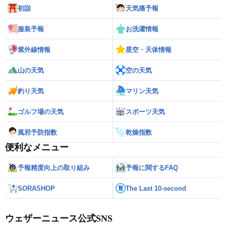
初詣
天気痛予報
服装予報
お洗濯情報
紫外線情報
星空・天体情報
山の天気
空の天気
釣り天気
マリン天気
ゴルフ場の天気
スポーツ天気
風邪予防指数
乾燥指数
便利なメニュー
予報精度向上の取り組み
予報に関するFAQ
SORASHOP
The Last 10-second
ウェザーニュース公式SNS