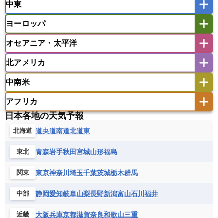
中東
タイ
フィリピン
ブルネイ
ベトナム
インド
スリランカ
ネパール
マレーシア
ミャンマー
ヨーロッパ
バングラデシュ
パキスタン
ブータン王国
アフガニスタン
アラブ首長国連邦
イエメン
ラオス人民民主共和国
東ティモール民主共和国
モルディブ
オセアニア・太平洋
イスラエル
イラク
イラン
アイスランド
アイルランド
ウズベキスタン
オマーン
カザフスタン
北アメリカ
アゼルバイジャン
アルバニア
アルメニア
アメリカ領サモア
オーストラリア
キリバス
カタール
キプロス
キルギス
イギリス
イタリア
ウクライナ
中南米
クック諸島
グアム
サイパン
クウェート
サウジアラビア
シリア
アメリカ
アラスカ
カナダ
エストニア
オランダ
オーストリア
サモア独立国
ソロモン諸島
タヒチ
タジキスタン
トルクメニスタン
トルコ
アフリカ
バーミューダ諸島
ギリシャ
クロアチア
コソボ
アメリカ領バージン諸島
アルゼンチン
ツバル
トンガ
ナウル共和国
ニウエ
バーレーン
ヨルダン
レバノン
日本各地の天気予報
サンマリノ共和国
ジブラルタル
ジョージア
アンティグア・バーブーダ
ウルグアイ
ニューカレドニア
ニュージーランド
ハワイ
アルジェリア
アンゴラ
ウガンダ
道央
道南
道北
道東
北海道
スイス
スウェーデン
スペイン
エクアドル
エルサルバドル
ガイアナ
バヌアツ
パプアニューギニア
パラオ
エジプト
エスワティニ王国
エチオピア
スロバキア
スロベニア共和国
セルビア
キューバ
グアテマラ
グアドループ
フィジー
マーシャル諸島
ミクロネシア連邦
青森
岩手
秋田
宮城
山形
福島
東北
エリトリア国
カメルーン
カーボベルデ
チェコ
デンマーク
ドイツ
ノルウェー
グレナダ
ケイマン諸島
コスタリカ
ワリス・フテュナ
ガボン
ガンビア
ガーナ共和国
ギニア
ハンガリー
バチカン市国
フィンランド
東京
神奈川
埼玉
千葉
茨城
栃木
群馬
関東
コロンビア
ジャマイカ
スリナム
ギニアビサウ共和国
ケニア
コモロ連合
フランス
ブルガリア
ベラルーシ
セントクリストファー・ネービス
静岡
愛知
岐阜
山梨
長野
新潟
富山
石川
福井
中部
コンゴ共和国
コンゴ民主共和国
ベルギー
ボスニア・ヘルツェゴビナ
セントビンセント及びグレナディーン諸島
コートジボワール
ポルトガル
ポーランド
マルタ
大阪
兵庫
京都
滋賀
奈良
和歌山
三重
近畿
セントルシア
チリ
トリニダード・トバゴ