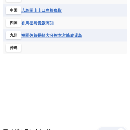
サントメ・プリンシペ民主共和国
ザンビア共和国
モナコ公国
モルドバ
モンテネグロ
ドミニカ共和国
ドミニカ国
広島
岡山
山口
島根
鳥取
中国
シエラレオネ共和国
ジブチ共和国
ラトビア
リトアニア
リヒテンシュタイン
ニカラグア共和国
ハイチ共和国
バハマ
ジンバブエ
スーダン
セネガル
ルクセンブルク
ルーマニア
ロシア
香川
徳島
愛媛
高知
四国
バルバドス
パナマ
パラグアイ
セントヘレナ諸島
セーシェル
北マケドニア
フランス領ギアナ
ブラジル
プエルトリコ
ソマリア連邦共和国
タンザニア
チャド
福岡
佐賀
長崎
大分
熊本
宮崎
鹿児島
九州
ベネズエラ
ベリーズ
ペルー
チュニジア
トーゴ
ナイジェリア連邦共和国
沖縄
ホンジュラス
ボリビア
マルティニーク
ナミビア
ニジェール
ブルキナファソ
メキシコ
ブルンジ共和国
ベナン
ボツワナ
マダガスカル
マラウイ共和国
マリ
モザンビーク
モロッコ
モーリシャス共和国
モーリタニア
リビア
リベリア共和国
ルワンダ共和国
レソト王国
中央アフリカ共和国
南アフリカ共和国
南スーダン
赤道ギニア共和国