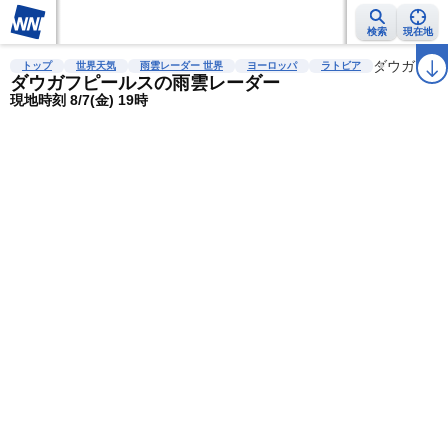
検索
現在地
雨雲レーダー
台風情報
地震情報
警報・注意報
2週間天気
ダウガフピ
ラ
トップ
世界天気
雨雲レーダー 世界
ヨーロッパ
ラトビア
ダウガフピールスの雨雲レーダー
現地時刻 8/7(金) 19時