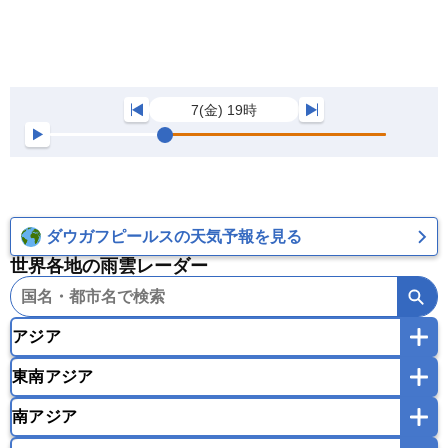
7(金) 19時
ダウガフピールスの天気予報を見る
世界各地の雨雲レーダー
アジア
東南アジア
韓国
中国
台湾
香港
マカオ
南アジア
モンゴル
北朝鮮
インドネシア
カンボジア
シンガポール