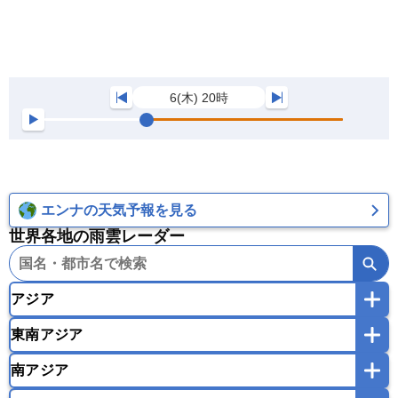
6(木) 20時
エンナの天気予報を見る
世界各地の雨雲レーダー
アジア
東南アジア
韓国
中国
台湾
香港
マカオ
南アジア
モンゴル
北朝鮮
インドネシア
カンボジア
シンガポール