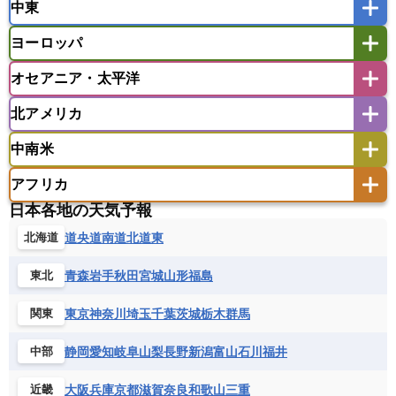
中東
タイ
フィリピン
ブルネイ
ベトナム
インド
スリランカ
ネパール
マレーシア
ミャンマー
ヨーロッパ
バングラデシュ
パキスタン
ブータン王国
アフガニスタン
アラブ首長国連邦
イエメン
ラオス人民民主共和国
東ティモール民主共和国
モルディブ
オセアニア・太平洋
イスラエル
イラク
イラン
アイスランド
アイルランド
ウズベキスタン
オマーン
カザフスタン
北アメリカ
アゼルバイジャン
アルバニア
アルメニア
アメリカ領サモア
オーストラリア
キリバス
カタール
キプロス
キルギス
イギリス
イタリア
ウクライナ
中南米
クック諸島
グアム
サイパン
クウェート
サウジアラビア
シリア
アメリカ
アラスカ
カナダ
エストニア
オランダ
オーストリア
サモア独立国
ソロモン諸島
タヒチ
タジキスタン
トルクメニスタン
トルコ
アフリカ
バーミューダ諸島
ギリシャ
クロアチア
コソボ
アメリカ領バージン諸島
アルゼンチン
ツバル
トンガ
ナウル共和国
ニウエ
バーレーン
ヨルダン
レバノン
日本各地の天気予報
サンマリノ共和国
ジブラルタル
ジョージア
アンティグア・バーブーダ
ウルグアイ
ニューカレドニア
ニュージーランド
ハワイ
アルジェリア
アンゴラ
ウガンダ
道央
道南
道北
道東
北海道
スイス
スウェーデン
スペイン
エクアドル
エルサルバドル
ガイアナ
バヌアツ
パプアニューギニア
パラオ
エジプト
エスワティニ王国
エチオピア
スロバキア
スロベニア共和国
セルビア
キューバ
グアテマラ
グアドループ
フィジー
マーシャル諸島
ミクロネシア連邦
青森
岩手
秋田
宮城
山形
福島
東北
エリトリア国
カメルーン
カーボベルデ
チェコ
デンマーク
ドイツ
ノルウェー
グレナダ
ケイマン諸島
コスタリカ
ワリス・フテュナ
ガボン
ガンビア
ガーナ共和国
ギニア
ハンガリー
バチカン市国
フィンランド
東京
神奈川
埼玉
千葉
茨城
栃木
群馬
関東
コロンビア
ジャマイカ
スリナム
ギニアビサウ共和国
ケニア
コモロ連合
フランス
ブルガリア
ベラルーシ
セントクリストファー・ネービス
静岡
愛知
岐阜
山梨
長野
新潟
富山
石川
福井
中部
コンゴ共和国
コンゴ民主共和国
ベルギー
ボスニア・ヘルツェゴビナ
セントビンセント及びグレナディーン諸島
コートジボワール
ポルトガル
ポーランド
マルタ
大阪
兵庫
京都
滋賀
奈良
和歌山
三重
近畿
セントルシア
チリ
トリニダード・トバゴ