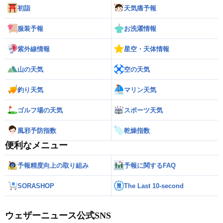
初詣
天気痛予報
服装予報
お洗濯情報
紫外線情報
星空・天体情報
山の天気
空の天気
釣り天気
マリン天気
ゴルフ場の天気
スポーツ天気
風邪予防指数
乾燥指数
便利なメニュー
予報精度向上の取り組み
予報に関するFAQ
SORASHOP
The Last 10-second
ウェザーニュース公式SNS