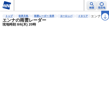
検索
現在地
雨雲レーダー
台風情報
地震情報
警報・注意報
2週間天気
エンナ
ラ
トップ
世界天気
雨雲レーダー 世界
ヨーロッパ
イタリア
エンナの雨雲レーダー
現地時刻 8/6(木) 20時