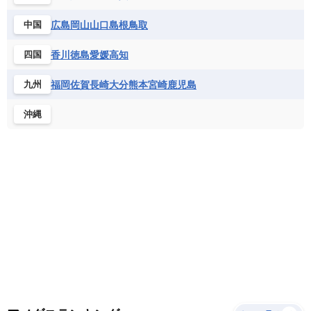
サントメ・プリンシペ民主共和国
ザンビア共和国
モナコ公国
モルドバ
モンテネグロ
ドミニカ共和国
ドミニカ国
広島
岡山
山口
島根
鳥取
中国
シエラレオネ共和国
ジブチ共和国
ラトビア
リトアニア
リヒテンシュタイン
ニカラグア共和国
ハイチ共和国
バハマ
ジンバブエ
スーダン
セネガル
ルクセンブルク
ルーマニア
ロシア
香川
徳島
愛媛
高知
四国
バルバドス
パナマ
パラグアイ
セントヘレナ諸島
セーシェル
北マケドニア
フランス領ギアナ
ブラジル
プエルトリコ
ソマリア連邦共和国
タンザニア
チャド
福岡
佐賀
長崎
大分
熊本
宮崎
鹿児島
九州
ベネズエラ
ベリーズ
ペルー
チュニジア
トーゴ
ナイジェリア連邦共和国
沖縄
ホンジュラス
ボリビア
マルティニーク
ナミビア
ニジェール
ブルキナファソ
メキシコ
ブルンジ共和国
ベナン
ボツワナ
マダガスカル
マラウイ共和国
マリ
モザンビーク
モロッコ
モーリシャス共和国
モーリタニア
リビア
リベリア共和国
ルワンダ共和国
レソト王国
中央アフリカ共和国
南アフリカ共和国
南スーダン
赤道ギニア共和国