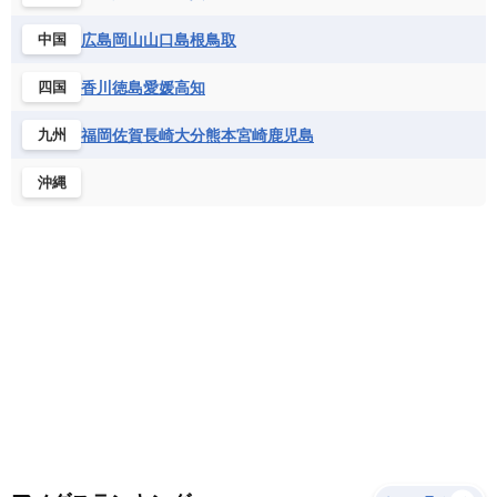
サントメ・プリンシペ民主共和国
ザンビア共和国
モナコ公国
モルドバ
モンテネグロ
ドミニカ共和国
ドミニカ国
広島
岡山
山口
島根
鳥取
中国
シエラレオネ共和国
ジブチ共和国
ラトビア
リトアニア
リヒテンシュタイン
ニカラグア共和国
ハイチ共和国
バハマ
ジンバブエ
スーダン
セネガル
ルクセンブルク
ルーマニア
ロシア
香川
徳島
愛媛
高知
四国
バルバドス
パナマ
パラグアイ
セントヘレナ諸島
セーシェル
北マケドニア
フランス領ギアナ
ブラジル
プエルトリコ
ソマリア連邦共和国
タンザニア
チャド
福岡
佐賀
長崎
大分
熊本
宮崎
鹿児島
九州
ベネズエラ
ベリーズ
ペルー
チュニジア
トーゴ
ナイジェリア連邦共和国
沖縄
ホンジュラス
ボリビア
マルティニーク
ナミビア
ニジェール
ブルキナファソ
メキシコ
ブルンジ共和国
ベナン
ボツワナ
マダガスカル
マラウイ共和国
マリ
モザンビーク
モロッコ
モーリシャス共和国
モーリタニア
リビア
リベリア共和国
ルワンダ共和国
レソト王国
中央アフリカ共和国
南アフリカ共和国
南スーダン
赤道ギニア共和国