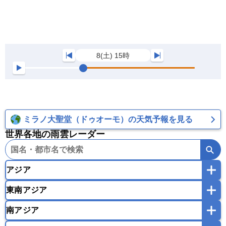
8(土) 15時
ミラノ大聖堂（ドゥオーモ）の天気予報を見る
世界各地の雨雲レーダー
アジア
東南アジア
韓国
中国
台湾
香港
マカオ
南アジア
モンゴル
北朝鮮
インドネシア
カンボジア
シンガポール