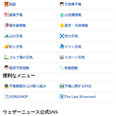
初詣
天気痛予報
服装予報
お洗濯情報
紫外線情報
星空・天体情報
山の天気
空の天気
釣り天気
マリン天気
ゴルフ場の天気
スポーツ天気
風邪予防指数
乾燥指数
便利なメニュー
予報精度向上の取り組み
予報に関するFAQ
SORASHOP
The Last 10-second
ウェザーニュース公式SNS