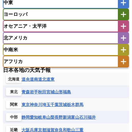
中東
タイ
フィリピン
ブルネイ
ベトナム
インド
スリランカ
ネパール
マレーシア
ミャンマー
ヨーロッパ
バングラデシュ
パキスタン
ブータン王国
アフガニスタン
アラブ首長国連邦
イエメン
ラオス人民民主共和国
東ティモール民主共和国
モルディブ
オセアニア・太平洋
イスラエル
イラク
イラン
アイスランド
アイルランド
ウズベキスタン
オマーン
カザフスタン
北アメリカ
アゼルバイジャン
アルバニア
アルメニア
アメリカ領サモア
オーストラリア
キリバス
カタール
キプロス
キルギス
イギリス
イタリア
ウクライナ
中南米
クック諸島
グアム
サイパン
クウェート
サウジアラビア
シリア
アメリカ
アラスカ
カナダ
エストニア
オランダ
オーストリア
サモア独立国
ソロモン諸島
タヒチ
タジキスタン
トルクメニスタン
トルコ
アフリカ
バーミューダ諸島
ギリシャ
クロアチア
コソボ
アメリカ領バージン諸島
アルゼンチン
ツバル
トンガ
ナウル共和国
ニウエ
バーレーン
ヨルダン
レバノン
日本各地の天気予報
サンマリノ共和国
ジブラルタル
ジョージア
アンティグア・バーブーダ
ウルグアイ
ニューカレドニア
ニュージーランド
ハワイ
アルジェリア
アンゴラ
ウガンダ
道央
道南
道北
道東
北海道
スイス
スウェーデン
スペイン
エクアドル
エルサルバドル
ガイアナ
バヌアツ
パプアニューギニア
パラオ
エジプト
エスワティニ王国
エチオピア
スロバキア
スロベニア共和国
セルビア
キューバ
グアテマラ
グアドループ
フィジー
マーシャル諸島
ミクロネシア連邦
青森
岩手
秋田
宮城
山形
福島
東北
エリトリア国
カメルーン
カーボベルデ
チェコ
デンマーク
ドイツ
ノルウェー
グレナダ
ケイマン諸島
コスタリカ
ワリス・フテュナ
ガボン
ガンビア
ガーナ共和国
ギニア
ハンガリー
バチカン市国
フィンランド
東京
神奈川
埼玉
千葉
茨城
栃木
群馬
関東
コロンビア
ジャマイカ
スリナム
ギニアビサウ共和国
ケニア
コモロ連合
フランス
ブルガリア
ベラルーシ
セントクリストファー・ネービス
静岡
愛知
岐阜
山梨
長野
新潟
富山
石川
福井
中部
コンゴ共和国
コンゴ民主共和国
ベルギー
ボスニア・ヘルツェゴビナ
セントビンセント及びグレナディーン諸島
コートジボワール
ポルトガル
ポーランド
マルタ
大阪
兵庫
京都
滋賀
奈良
和歌山
三重
近畿
セントルシア
チリ
トリニダード・トバゴ