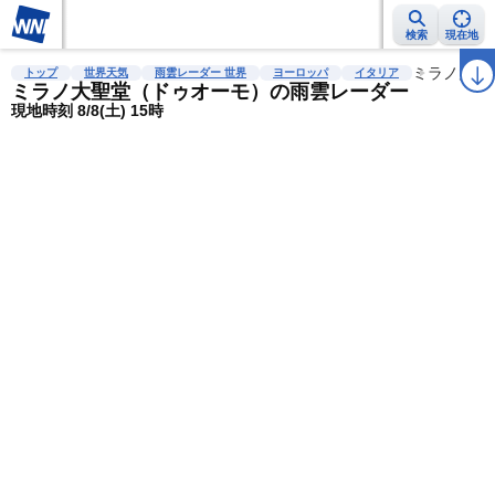
検索
現在地
雨雲レーダー
台風情報
地震情報
警報・注意報
2週間天気
ミラノ大聖
ラ
トップ
世界天気
雨雲レーダー 世界
ヨーロッパ
イタリア
ミラノ大聖堂（ドゥオーモ）の雨雲レーダー
現地時刻 8/8(土) 15時