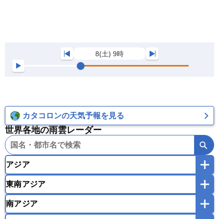
8(土) 9時
カタコロンの天気予報を見る
世界各地の雨雲レーダー
アジア
東南アジア
韓国
中国
台湾
香港
マカオ
南アジア
モンゴル
北朝鮮
インドネシア
カンボジア
シンガポール