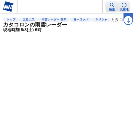
検索
現在地
雨雲レーダー
台風情報
地震情報
警報・注意報
2週間天気
カタコロン
ラ
トップ
世界天気
雨雲レーダー 世界
ヨーロッパ
ギリシャ
カタコロンの雨雲レーダー
現地時刻 8/8(土) 9時