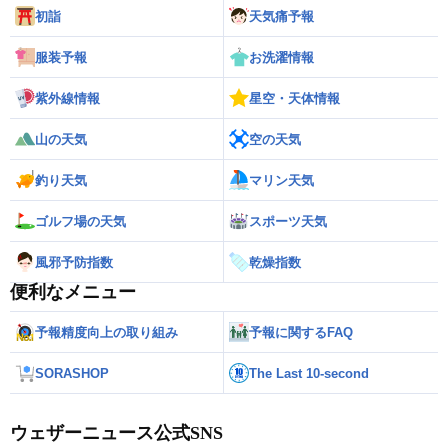
初詣
天気痛予報
服装予報
お洗濯情報
紫外線情報
星空・天体情報
山の天気
空の天気
釣り天気
マリン天気
ゴルフ場の天気
スポーツ天気
風邪予防指数
乾燥指数
便利なメニュー
予報精度向上の取り組み
予報に関するFAQ
SORASHOP
The Last 10-second
ウェザーニュース公式SNS