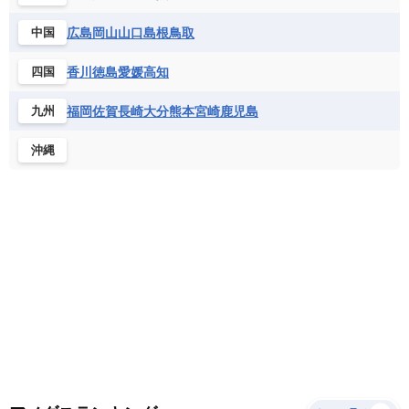
サントメ・プリンシペ民主共和国
ザンビア共和国
モナコ公国
モルドバ
モンテネグロ
ドミニカ共和国
ドミニカ国
広島
岡山
山口
島根
鳥取
中国
シエラレオネ共和国
ジブチ共和国
ラトビア
リトアニア
リヒテンシュタイン
ニカラグア共和国
ハイチ共和国
バハマ
ジンバブエ
スーダン
セネガル
ルクセンブルク
ルーマニア
ロシア
香川
徳島
愛媛
高知
四国
バルバドス
パナマ
パラグアイ
セントヘレナ諸島
セーシェル
北マケドニア
フランス領ギアナ
ブラジル
プエルトリコ
ソマリア連邦共和国
タンザニア
チャド
福岡
佐賀
長崎
大分
熊本
宮崎
鹿児島
九州
ベネズエラ
ベリーズ
ペルー
チュニジア
トーゴ
ナイジェリア連邦共和国
沖縄
ホンジュラス
ボリビア
マルティニーク
ナミビア
ニジェール
ブルキナファソ
メキシコ
ブルンジ共和国
ベナン
ボツワナ
マダガスカル
マラウイ共和国
マリ
モザンビーク
モロッコ
モーリシャス共和国
モーリタニア
リビア
リベリア共和国
ルワンダ共和国
レソト王国
中央アフリカ共和国
南アフリカ共和国
南スーダン
赤道ギニア共和国