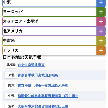
中東
タイ
フィリピン
ブルネイ
ベトナム
インド
スリランカ
ネパール
マレーシア
ミャンマー
ヨーロッパ
バングラデシュ
パキスタン
ブータン王国
アフガニスタン
アラブ首長国連邦
イエメン
ラオス人民民主共和国
東ティモール民主共和国
モルディブ
オセアニア・太平洋
イスラエル
イラク
イラン
アイスランド
アイルランド
ウズベキスタン
オマーン
カザフスタン
北アメリカ
アゼルバイジャン
アルバニア
アルメニア
アメリカ領サモア
オーストラリア
キリバス
カタール
キプロス
キルギス
イギリス
イタリア
ウクライナ
中南米
クック諸島
グアム
サイパン
クウェート
サウジアラビア
シリア
アメリカ
アラスカ
カナダ
エストニア
オランダ
オーストリア
サモア独立国
ソロモン諸島
タヒチ
タジキスタン
トルクメニスタン
トルコ
アフリカ
バーミューダ諸島
ギリシャ
クロアチア
コソボ
アメリカ領バージン諸島
アルゼンチン
ツバル
トンガ
ナウル共和国
ニウエ
バーレーン
ヨルダン
レバノン
日本各地の天気予報
サンマリノ共和国
ジブラルタル
ジョージア
アンティグア・バーブーダ
ウルグアイ
ニューカレドニア
ニュージーランド
ハワイ
アルジェリア
アンゴラ
ウガンダ
道央
道南
道北
道東
北海道
スイス
スウェーデン
スペイン
エクアドル
エルサルバドル
ガイアナ
バヌアツ
パプアニューギニア
パラオ
エジプト
エスワティニ王国
エチオピア
スロバキア
スロベニア共和国
セルビア
キューバ
グアテマラ
グアドループ
フィジー
マーシャル諸島
ミクロネシア連邦
青森
岩手
秋田
宮城
山形
福島
東北
エリトリア国
カメルーン
カーボベルデ
チェコ
デンマーク
ドイツ
ノルウェー
グレナダ
ケイマン諸島
コスタリカ
ワリス・フテュナ
ガボン
ガンビア
ガーナ共和国
ギニア
ハンガリー
バチカン市国
フィンランド
東京
神奈川
埼玉
千葉
茨城
栃木
群馬
関東
コロンビア
ジャマイカ
スリナム
ギニアビサウ共和国
ケニア
コモロ連合
フランス
ブルガリア
ベラルーシ
セントクリストファー・ネービス
静岡
愛知
岐阜
山梨
長野
新潟
富山
石川
福井
中部
コンゴ共和国
コンゴ民主共和国
ベルギー
ボスニア・ヘルツェゴビナ
セントビンセント及びグレナディーン諸島
コートジボワール
ポルトガル
ポーランド
マルタ
大阪
兵庫
京都
滋賀
奈良
和歌山
三重
近畿
セントルシア
チリ
トリニダード・トバゴ